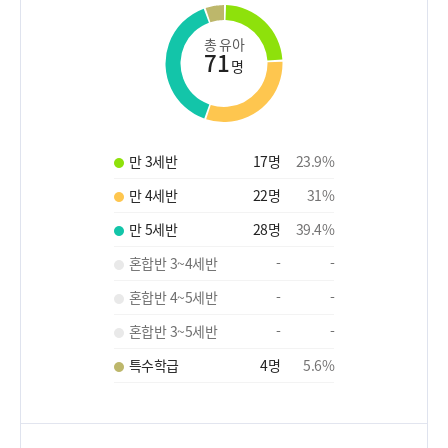
총 유아
71
명
만 3세반
17
명
23.9
%
만 4세반
22
명
31
%
만 5세반
28
명
39.4
%
혼합반 3~4세반
-
-
혼합반 4~5세반
-
-
혼합반 3~5세반
-
-
특수학급
4
명
5.6
%