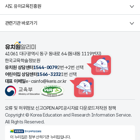
시도 유아교육진흥원
관련기관 바로가기
유치원알리미
41061 대구광역시 동구 동내로 64 (동내동 1119번지)
한국교육학술정보원
유치원 상담센터
1544-0079
2번→2번 선택
HINT
어린이집 상담센터
1566-3232
1번 선택
대표 이메일
e-csinfo@keris.or.kr
HINT
오류 및 허위정보 신고
OPEN API
공시자료 다운로드
저작권 정책
Copyright © Korea Education and Research Information Service.
All Rights Reserved.
KERIS한국교육학술정보원
이 누리집은 정부 산하기관 누리집입니다.