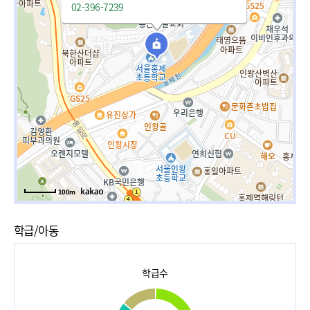
02-396-7239
100m
학급/아동
학급수