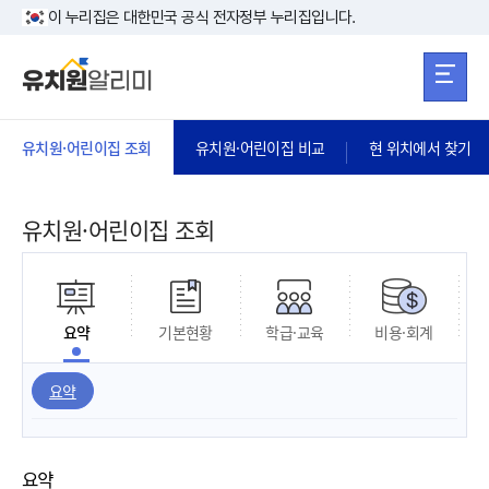
본문 바로가기
주메뉴 바로가
본문 바로가기
이 누리집은 대한민국 공식 전자정부 누리집입니다.
유치원·어린이집 조회
유치원·어린이집 비교
현 위치에서 찾기
유치원·어린이집 조회
요약
기본현황
학급·교육
비용·회계
요약
요약