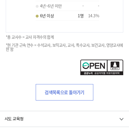
4년~6년 미만
-
-
6년 이상
1
명
14.3
%
*총 교사수 = 교사 자격수의 합계
*현 기관 근속 연수 = 수석교사, 보직교사, 교사, 특수교사, 보건교사, 영양교사에
한 함
검색목록으로 돌아가기
시도 교육청