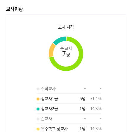
교사현황
교사 자격
총 교사
7
명
수석교사
-
-
정교사1급
5
명
71.4
%
정교사2급
1
명
14.3
%
준교사
-
-
특수학교 정교사
1
명
14.3
%