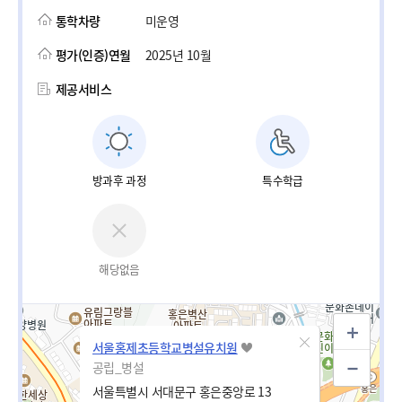
통학차량
미운영
평가(인증)연월
2025년 10월
제공서비스
방과후 과정
특수학급
해당없음
서울홍제초등학교병설유치원
공립_병설
서울특별시 서대문구 홍은중앙로 13