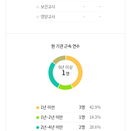
보건교사
-
-
영양교사
-
-
현 기관 근속 연수
6년 이상
1
명
1년 미만
3
명
42.9
%
1년~2년 미만
1
명
14.3
%
2년~4년 미만
2
명
28.6
%