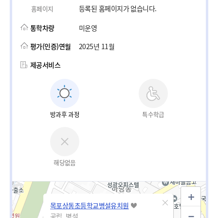
등록된 홈페이지가 없습니다.
홈페이지
통학차량
미운영
평가(인증)연월
2025년 11월
제공서비스
방과후 과정
특수학급
해당없음
목포상동초등학교병설유치원
공립_병설