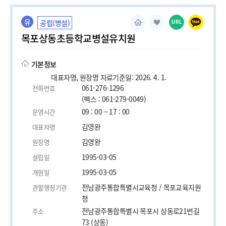
유
공립(병설)
URL
목포상동초등학교병설유치원
기본정보
대표자명, 원장명 자료기준일: 2026. 4. 1.
061-276-1296
전화번호
(팩스 : 061-279-0049)
09 : 00 ~ 17 : 00
운영시간
김영완
대표자명
김영완
원장명
1995-03-05
설립일
1995-03-05
개원일
전남광주통합특별시교육청 / 목포교육지원
관할행정기관
청
전남광주통합특별시 목포시 상동로21번길
주소
73 (상동)