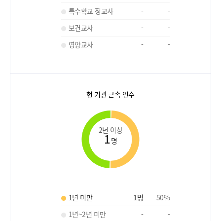
특수학교 정교사
-
-
보건교사
-
-
영양교사
-
-
현 기관 근속 연수
2년 이상
1
명
1년 미만
1
명
50
%
1년~2년 미만
-
-