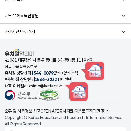
시도 유아교육진흥원
관련기관 바로가기
유치원알리미
41061 대구광역시 동구 동내로 64 (동내동 1119번지)
한국교육학술정보원
유치원 상담센터
1544-0079
2번→2번 선택
HINT
어린이집 상담센터
1566-3232
1번 선택
대표 이메일
e-csinfo@keris.or.kr
HINT
오류 및 허위정보 신고
OPEN API
공시자료 다운로드
저작권 정책
Copyright © Korea Education and Research Information Service.
All Rights Reserved.