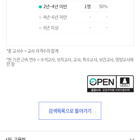
2년~4년 미만
1
명
50
%
4년~6년 미만
-
-
6년 이상
-
-
*총 교사수 = 교사 자격수의 합계
*현 기관 근속 연수 = 수석교사, 보직교사, 교사, 특수교사, 보건교사, 영양교사에
한 함
검색목록으로 돌아가기
시도 교육청