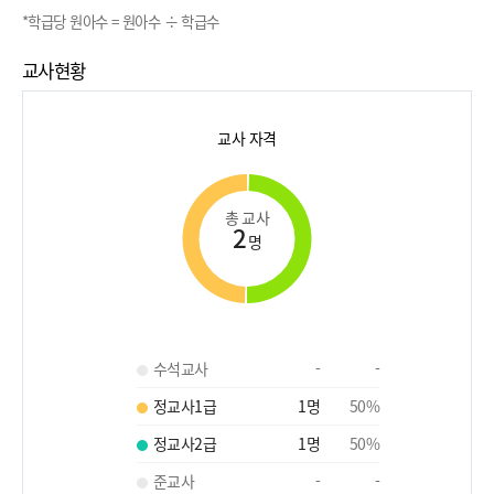
*학급당 원아수 = 원아수 ÷ 학급수
교사현황
교사 자격
총 교사
2
명
수석교사
-
-
정교사1급
1
명
50
%
정교사2급
1
명
50
%
준교사
-
-