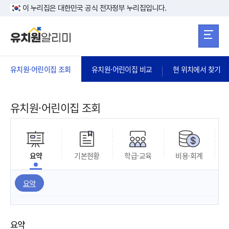
본문 바로가기
주메뉴 바로가
본문 바로가기
이 누리집은 대한민국 공식 전자정부 누리집입니다.
유치원·어린이집 조회
유치원·어린이집 비교
현 위치에서 찾기
유치원·어린이집 조회
요약
기본현황
학급·교육
비용·회계
요약
요약