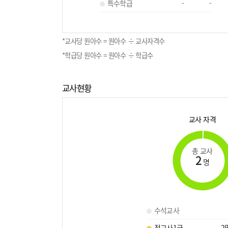
특수학급
-
-
*교사당 원아수 = 원아수 ÷ 교사자격수
*학급당 원아수 = 원아수 ÷ 학급수
교사현황
교사 자격
총 교사
2
명
수석교사
정교사1급
2