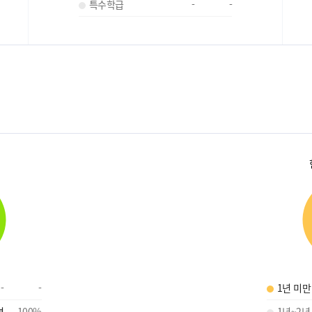
특수학급
-
-
-
-
1년 미만
명
100
%
1년~2년