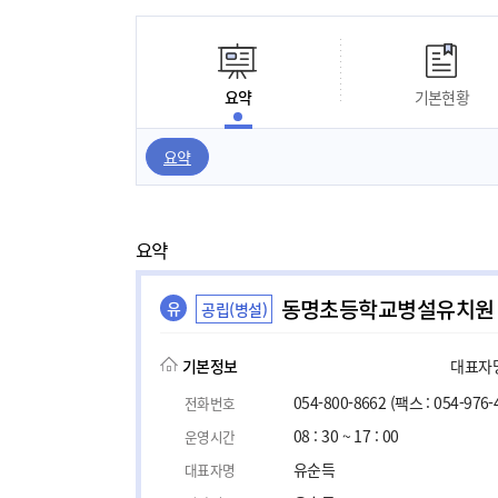
요약
기본현황
요약
요약
동명초등학교병설유치원
유
공립(병설)
기본정보
대표자명,
054-800-8662
(팩스 : 054-976-
전화번호
08 : 30 ~ 17 : 00
운영시간
유순득
대표자명