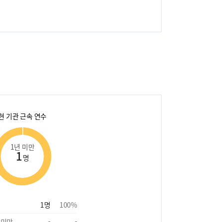
현 기관 근속 연수
1년 미만
1
명
1
명
100
%
 미만
-
-