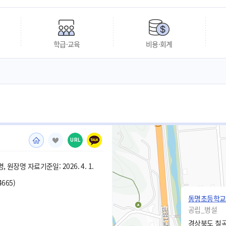
학급·교육
비용·회계
URL
 원장명 자료기준일: 2026. 4. 1.
4665)
동명초등학교
공립_병설
경상북도 칠곡