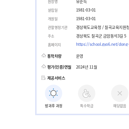
유순득
원장명
1981-03-01
설립일
1981-03-01
개원일
경상북도교육청 / 칠곡교육지원
관할행정기관
경상북도 칠곡군 금암동석3길 5
주소
https://school.gyo6.net/don
홈페이지
통학차량
운영
평가(인증)연월
2024년 11월
제공서비스
방과후 과정
특수학급
해당없음