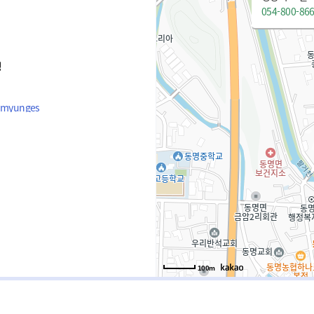
054-800-86
청
g-myunges
100m