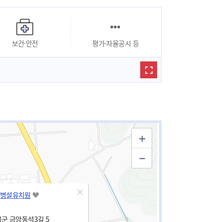
보건·안전
평가·자율공시 등
병설유치원
군 금암동석3길 5