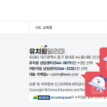
시도 교육청
유치원알리미
41061 대구광역시 동구 동내로 64 (동내동 1119
유치원 상담센터
1544-0079
2번→2번 선택
어린이집 상담센터
1566-3232
1번 선택
대표 이메일
e-csinfo@keris.or.kr
오류 및 허위정보 신고
OPEN API
공시자료 다운로드
HINT
Copyright © Korea Education and Research Informat
KERIS한국교육학술정보원
이 누리집은 정부 산하기관