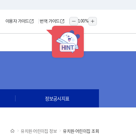
이용자 가이드
번역 가이드
100
%
축소
확대
HINT
정보공시지표
유치원·어린이집 정보
유치원·어린이집 조회