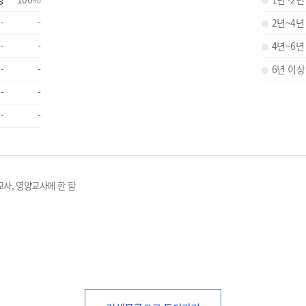
-
-
2년~4년
-
-
4년~6년
-
-
6년 이상
-
-
-
-
교사, 영양교사에 한 함