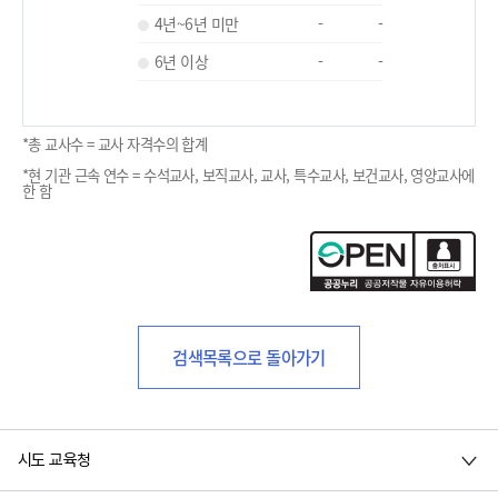
4년~6년 미만
-
-
6년 이상
-
-
*총 교사수 = 교사 자격수의 합계
*현 기관 근속 연수 = 수석교사, 보직교사, 교사, 특수교사, 보건교사, 영양교사에
한 함
검색목록으로 돌아가기
시도 교육청