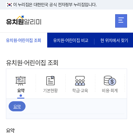
본문 바로가기
주메뉴 바로가
본문 바로가기
이 누리집은 대한민국 공식 전자정부 누리집입니다.
유치원·어린이집 조회
유치원·어린이집 비교
현 위치에서 찾기
유치원·어린이집 조회
요약
기본현황
학급·교육
비용·회계
요약
요약