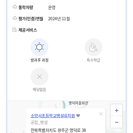
통학차량
운영
평가(인증)연월
2024년 11월
제공서비스
방과후 과정
특수학급
해당없음
소양서초등학교병설유치원
공립_병설
전북특별자치도 완주군 명덕로 38