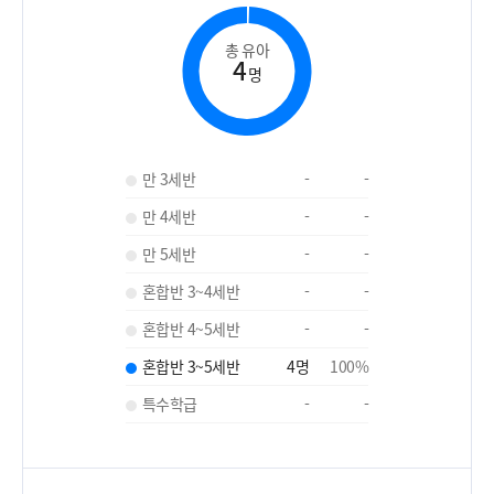
총 유아
4
명
만 3세반
-
-
만 4세반
-
-
만 5세반
-
-
혼합반 3~4세반
-
-
혼합반 4~5세반
-
-
혼합반 3~5세반
4
명
100
%
특수학급
-
-