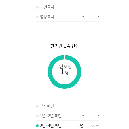
보건교사
-
-
영양교사
-
-
현 기관 근속 연수
2년 이상
1
명
1년 미만
-
-
1년~2년 미만
-
-
2년~4년 미만
1
명
100
%