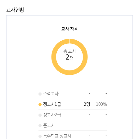
교사현황
교사 자격
총 교사
2
명
수석교사
-
-
정교사1급
2
명
100
%
정교사2급
-
-
준교사
-
-
특수학교 정교사
-
-