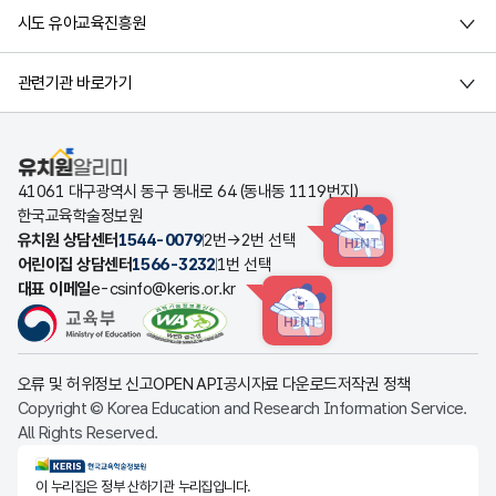
시도 유아교육진흥원
관련기관 바로가기
유치원알리미
41061 대구광역시 동구 동내로 64 (동내동 1119번지)
한국교육학술정보원
유치원 상담센터
1544-0079
2번→2번 선택
HINT
어린이집 상담센터
1566-3232
1번 선택
대표 이메일
e-csinfo@keris.or.kr
HINT
오류 및 허위정보 신고
OPEN API
공시자료 다운로드
저작권 정책
Copyright © Korea Education and Research Information Service.
All Rights Reserved.
KERIS한국교육학술정보원
이 누리집은 정부 산하기관 누리집입니다.