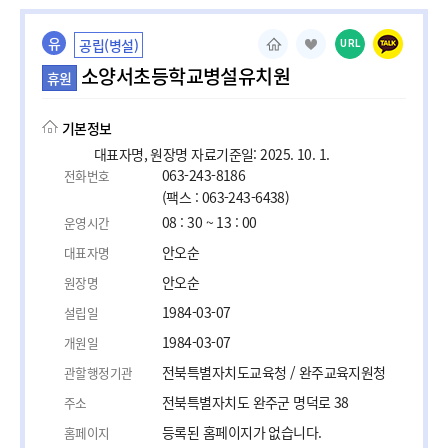
유
공립(병설)
URL
소양서초등학교병설유치원
휴원
기본정보
대표자명, 원장명 자료기준일: 2025. 10. 1.
063-243-8186
전화번호
(팩스 : 063-243-6438)
08 : 30 ~ 13 : 00
운영시간
안오순
대표자명
안오순
원장명
1984-03-07
설립일
1984-03-07
개원일
전북특별자치도교육청 / 완주교육지원청
관할행정기관
전북특별자치도 완주군 명덕로 38
주소
등록된 홈페이지가 없습니다.
홈페이지