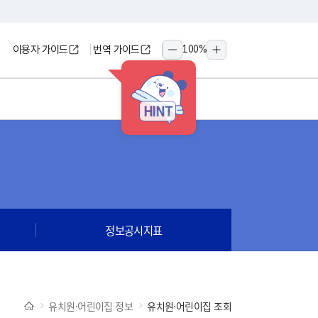
이용자 가이드
번역 가이드
100
%
축소
확대
HINT
정보공시지표
유치원·어린이집 정보
유치원·어린이집 조회