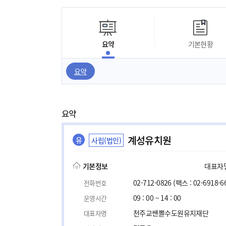
요약
기본현황
요약
요약
계성유치원
유
사립(법인)
기본정보
대표자명,
02-712-0826
(팩스 : 02-6918-6
전화번호
09 : 00 ~ 14 : 00
운영시간
천주교쌘뽈수도원유지재단
대표자명