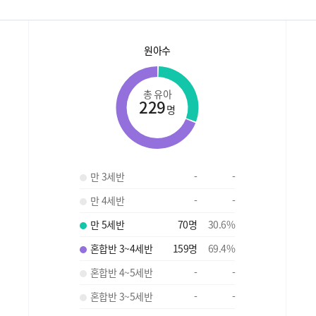
원아수
총 유아
229
명
만 3세반
-
-
만 4세반
-
-
만 5세반
70
명
30.6
%
혼합반 3~4세반
159
명
69.4
%
혼합반 4~5세반
-
-
혼합반 3~5세반
-
-