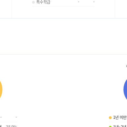
특수학급
-
-
-
-
1년 미만
명
38.9
%
1년~2년