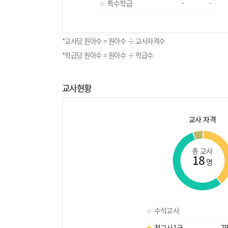
특수학급
-
-
*교사당 원아수 = 원아수 ÷ 교사자격수
*학급당 원아수 = 원아수 ÷ 학급수
교사현황
교사 자격
총 교사
18
명
수석교사
정교사1급
7