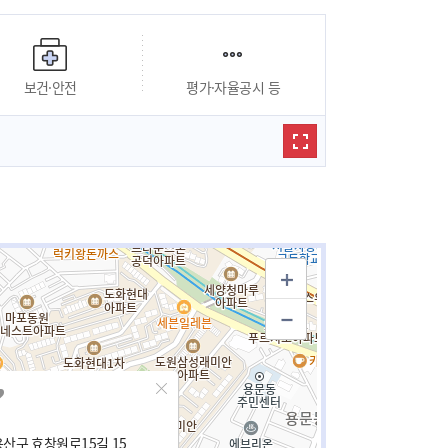
보건·안전
평가·자율공시 등
산구 효창원로15길 15