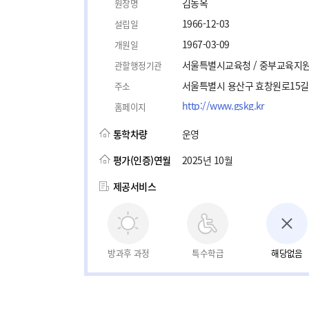
김동옥
원장명
1966-12-03
설립일
1967-03-09
개원일
서울특별시교육청 / 중부교육지
관할행정기관
서울특별시 용산구 효창원로15길 
주소
http://www.gskg.kr
홈페이지
통학차량
운영
평가(인증)연월
2025년 10월
제공서비스
방과후 과정
특수학급
해당없음