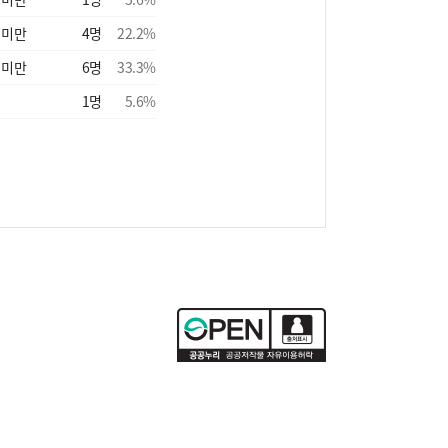
 미만
4
명
22.2
%
 미만
6
명
33.3
%
1
명
5.6
%