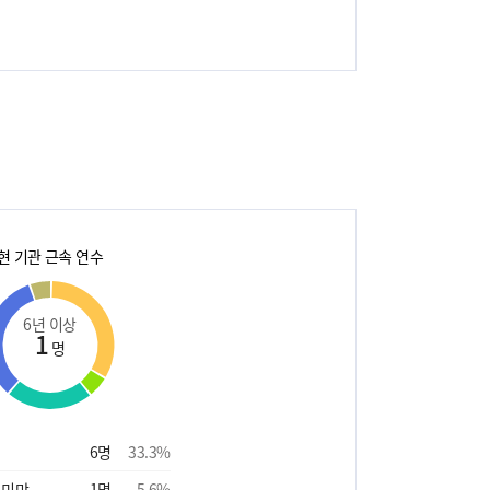
현 기관 근속 연수
6년 이상
1
명
6
명
33.3
%
 미만
1
명
5.6
%