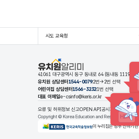
시도 교육청
유치원알리미
41061 대구광역시 동구 동내로 64 (동내동 1119
유치원 상담센터
1544-0079
2번→2번 선택
어린이집 상담센터
1566-3232
1번 선택
대표 이메일
e-csinfo@keris.or.kr
오류 및 허위정보 신고
OPEN API
공시자료 다운로드
HINT
Copyright © Korea Education and Research Informat
KERIS한국교육학술정보원
이 누리집은 정부 산하기관