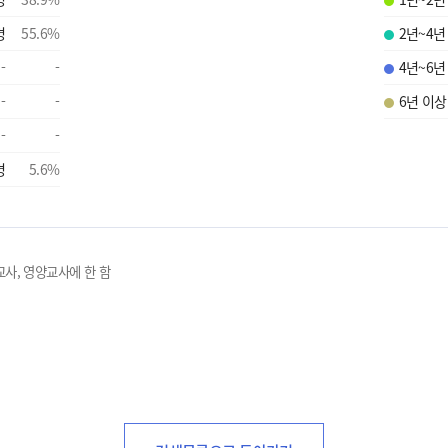
명
55.6
%
2년~4년
-
-
4년~6년
-
-
6년 이상
-
-
명
5.6
%
교사, 영양교사에 한 함