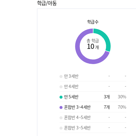
학급/아동
학급수
총 학급
10
개
만 3세반
-
-
만 4세반
-
-
만 5세반
3
개
30
%
혼합반 3~4세반
7
개
70
%
혼합반 4~5세반
-
-
혼합반 3~5세반
-
-