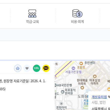
학급·교육
비용·회계
URL
 원장명 자료기준일: 2026. 4. 1.
695)
계성유치원
사립_법인
서울특별시 용