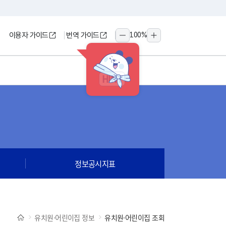
이용자 가이드
번역 가이드
100
%
축소
확대
HINT
정보공시지표
유치원·어린이집 정보
유치원·어린이집 조회