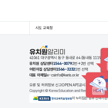
시도 교육청
유치원알리미
41061 대구광역시 동구 동내로 64 (동내동 1119
유치원 상담센터
1544-0079
2번→2번 선택
어린이집 상담센터
1566-3232
1번 선택
대표 이메일
e-csinfo@keris.or.kr
오류 및 허위정보 신고
OPEN API
공시자료 다운로드
HINT
Copyright © Korea Education and Research Informat
KERIS한국교육학술정보원
이 누리집은 정부 산하기관