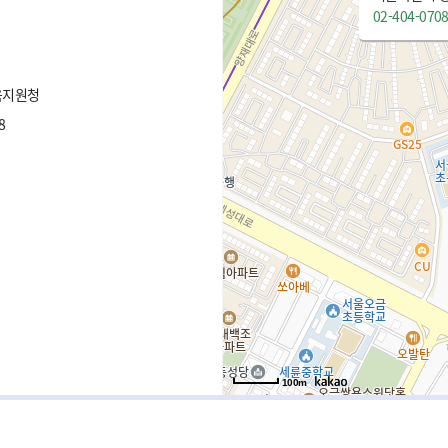
02-404-070
육지원청
8
100m