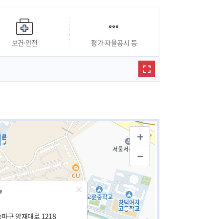
보건·안전
평가·자율공시 등
파구 양재대로 1218