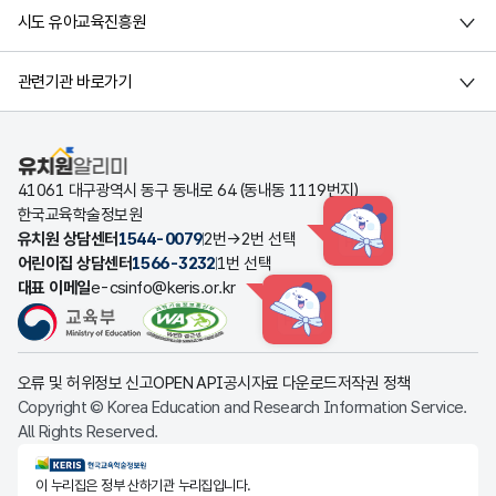
시도 유아교육진흥원
관련기관 바로가기
유치원알리미
41061 대구광역시 동구 동내로 64 (동내동 1119번지)
한국교육학술정보원
유치원 상담센터
1544-0079
2번→2번 선택
HINT
어린이집 상담센터
1566-3232
1번 선택
대표 이메일
e-csinfo@keris.or.kr
HINT
오류 및 허위정보 신고
OPEN API
공시자료 다운로드
저작권 정책
Copyright © Korea Education and Research Information Service.
All Rights Reserved.
KERIS한국교육학술정보원
이 누리집은 정부 산하기관 누리집입니다.