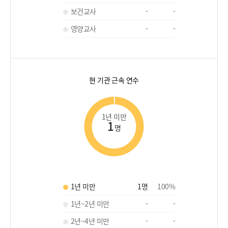
보건교사
-
-
영양교사
-
-
현 기관 근속 연수
1년 미만
1
명
1년 미만
1
명
100
%
1년~2년 미만
-
-
2년~4년 미만
-
-