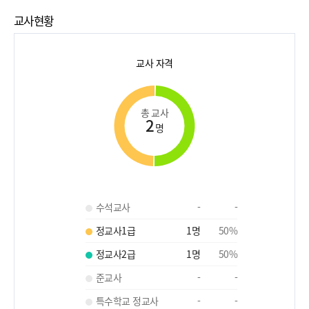
교사현황
교사 자격
총 교사
2
명
수석교사
-
-
정교사1급
1
명
50
%
정교사2급
1
명
50
%
준교사
-
-
특수학교 정교사
-
-