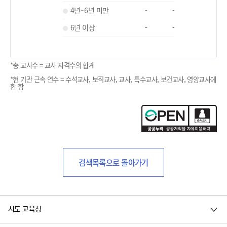
4년~6년 미만
-
-
6년 이상
-
-
*총 교사수 = 교사 자격수의 합계
*현 기관 근속 연수 = 수석교사, 보직교사, 교사, 특수교사, 보건교사, 영양교사에
한 함
검색목록으로 돌아가기
시도 교육청