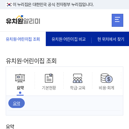
본문 바로가기
주메뉴 바로가
본문 바로가기
이 누리집은 대한민국 공식 전자정부 누리집입니다.
유치원·어린이집 조회
유치원·어린이집 비교
현 위치에서 찾기
유치원·어린이집 조회
요약
기본현황
학급·교육
비용·회계
요약
요약