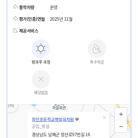
통학차량
운영
평가(인증)연월
2025년 11월
제공서비스
방과후 과정
특수학급
해당없음
창선초등학교병설유치원
공립_병설
경상남도 남해군 창선로97번길 16