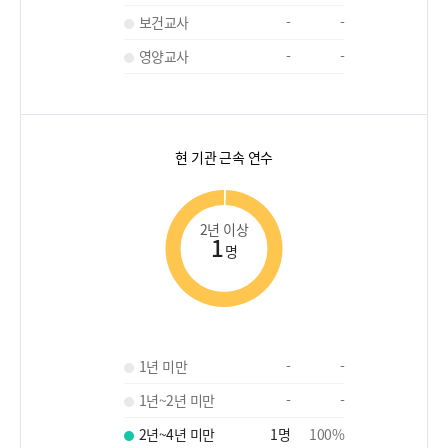
보건교사
-
-
영양교사
-
-
현 기관 근속 연수
2년 이상
1
명
1년 미만
-
-
1년~2년 미만
-
-
2년~4년 미만
1
명
100
%