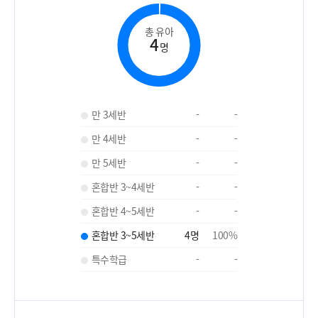
총 유아
4
명
만 3세반
-
-
만 4세반
-
-
만 5세반
-
-
혼합반 3~4세반
-
-
혼합반 4~5세반
-
-
혼합반 3~5세반
4
명
100
%
특수학급
-
-