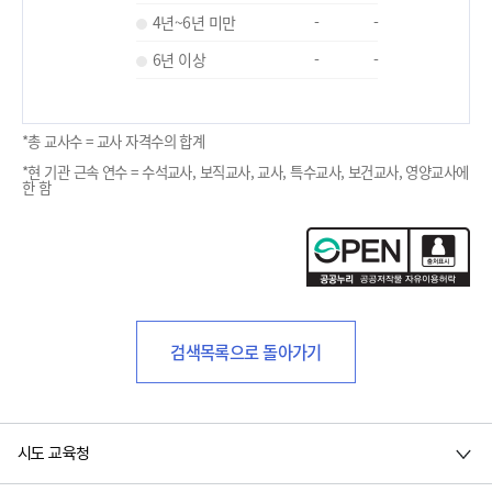
4년~6년 미만
-
-
6년 이상
-
-
*총 교사수 = 교사 자격수의 합계
*현 기관 근속 연수 = 수석교사, 보직교사, 교사, 특수교사, 보건교사, 영양교사에
한 함
검색목록으로 돌아가기
시도 교육청