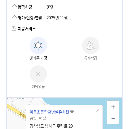
통학차량
운영
평가(인증)연월
2025년 11월
제공서비스
방과후 과정
특수학급
해당없음
이동초등학교병설유치원
공립_병설
경상남도 남해군 무림로 29