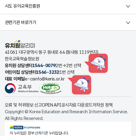
시도 유아교육진흥원
관련기관 바로가기
유치원알리미
41061 대구광역시 동구 동내로 64 (동내동 1119번지)
한국교육학술정보원
유치원 상담센터
1544-0079
2번→2번 선택
HINT
어린이집 상담센터
1566-3232
1번 선택
대표 이메일
e-csinfo@keris.or.kr
HINT
오류 및 허위정보 신고
OPEN API
공시자료 다운로드
저작권 정책
Copyright © Korea Education and Research Information Service.
All Rights Reserved.
KERIS한국교육학술정보원
이 누리집은 정부 산하기관 누리집입니다.