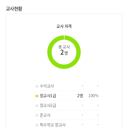
교사현황
교사 자격
총 교사
2
명
수석교사
-
-
정교사1급
2
명
100
%
정교사2급
-
-
준교사
-
-
특수학교 정교사
-
-