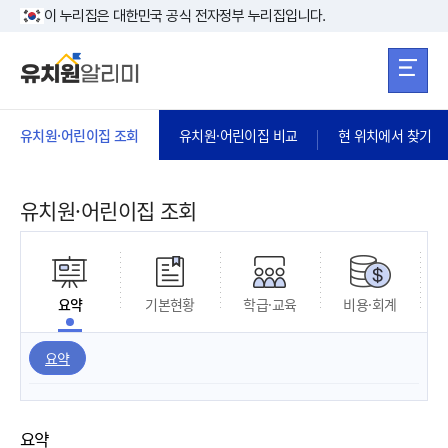
본문 바로가기
주메뉴 바로가
본문 바로가기
이 누리집은 대한민국 공식 전자정부 누리집입니다.
유치원·어린이집 조회
유치원·어린이집 비교
현 위치에서 찾기
유치원·어린이집 조회
요약
기본현황
학급·교육
비용·회계
요약
요약