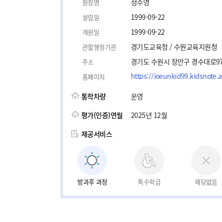
정수영
원장명
1999-09-22
설립일
1999-09-22
개원일
경기도교육청 / 수원교육지원청
관할행정기관
경기도 수원시 장안구 경수대로97
주소
https://joeunkid99.kidsnote.a
홈페이지
통학차량
운영
평가(인증)연월
2025년 12월
제공서비스
방과후 과정
특수학급
해당없음