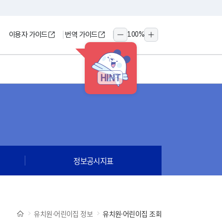
이용자 가이드
번역 가이드
100
%
축소
확대
HINT
정보공시지표
유치원·어린이집 정보
유치원·어린이집 조회