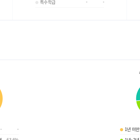
특수학급
-
-
-
-
1년 미만
명
63.6
%
1년~2년