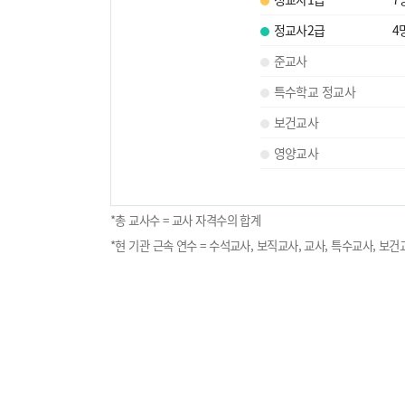
정교사2급
4
준교사
특수학교 정교사
보건교사
영양교사
*총 교사수 = 교사 자격수의 합계
*현 기관 근속 연수 = 수석교사, 보직교사, 교사, 특수교사, 보건