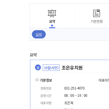
요약
기본현황
요약
요약
조은유치원
유
사립(사인)
기본정보
대표자명,
031-251-4070
전화번호
08 : 00 ~ 19 : 00
운영시간
조은옥
대표자명