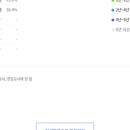
명
36.4
%
2년~4년
-
-
4년~6년
-
-
6년 이상
-
-
-
-
교사, 영양교사에 한 함