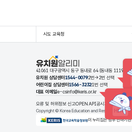
시도 교육청
유치원알리미
41061 대구광역시 동구 동내로 64 (동내동 1119
유치원 상담센터
1544-0079
2번→2번 선택
어린이집 상담센터
1566-3232
1번 선택
대표 이메일
e-csinfo@keris.or.kr
오류 및 허위정보 신고
OPEN API
공시자료 다운로드
HINT
Copyright © Korea Education and Research Informat
KERIS한국교육학술정보원
이 누리집은 정부 산하기관