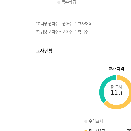
특수학급
-
-
*교사당 원아수 = 원아수 ÷ 교사자격수
*학급당 원아수 = 원아수 ÷ 학급수
교사현황
교사 자격
총 교사
11
명
수석교사
정교사1급
7