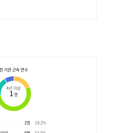
현 기관 근속 연수
4년 이상
1
명
2
명
18.2
%
 미만
6
명
54.5
%