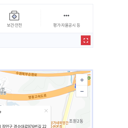
보건·안전
평가·자율공시 등
 장안구 경수대로976번길 22