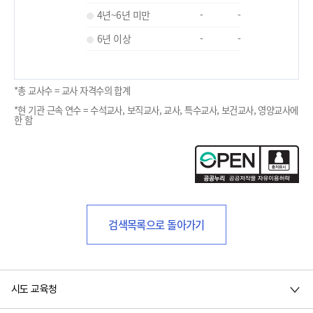
4년~6년 미만
-
-
6년 이상
-
-
*총 교사수 = 교사 자격수의 합계
*현 기관 근속 연수 = 수석교사, 보직교사, 교사, 특수교사, 보건교사, 영양교사에
한 함
검색목록으로 돌아가기
시도 교육청