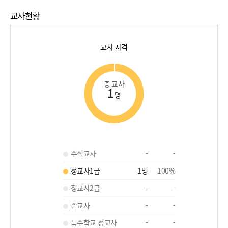
교사현황
교사 자격
총 교사
1
명
수석교사
-
-
정교사1급
1
명
100
%
정교사2급
-
-
준교사
-
-
특수학교 정교사
-
-