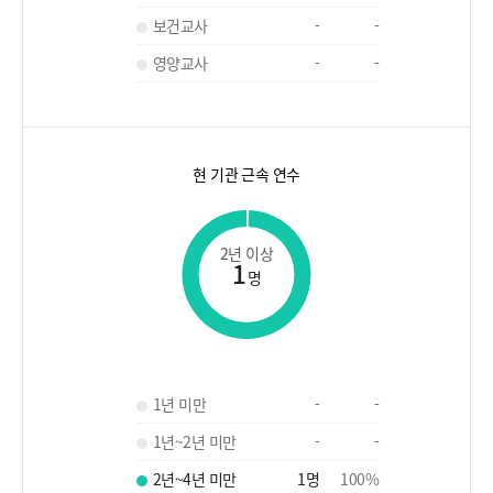
보건교사
-
-
영양교사
-
-
현 기관 근속 연수
2년 이상
1
명
1년 미만
-
-
1년~2년 미만
-
-
2년~4년 미만
1
명
100
%