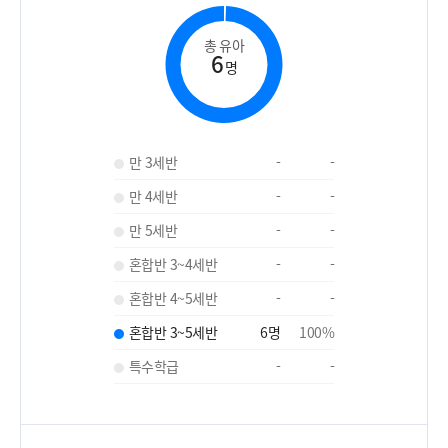
총 유아
6
명
만 3세반
-
-
만 4세반
-
-
만 5세반
-
-
혼합반 3~4세반
-
-
혼합반 4~5세반
-
-
혼합반 3~5세반
6
명
100
%
특수학급
-
-