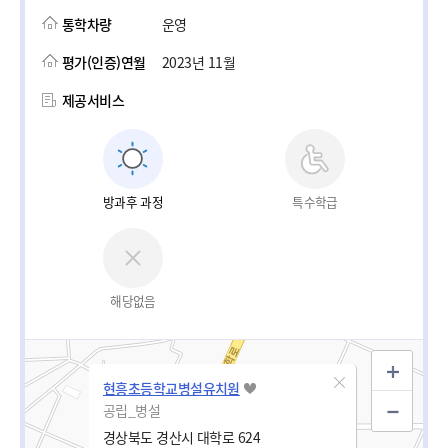
통학차량
운영
평가(인증)연월
2023년 11월
제공서비스
방과후 과정
특수학급
해당없음
현흥초등학교병설유치원
공립_병설
경상북도 경산시 대학로 624