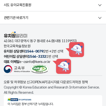
시도 유아교육진흥원
관련기관 바로가기
유치원알리미
41061 대구광역시 동구 동내로 64 (동내동 1119번지)
한국교육학술정보원
유치원 상담센터
1544-0079
2번→2번 선택
HINT
어린이집 상담센터
1566-3232
1번 선택
대표 이메일
e-csinfo@keris.or.kr
HINT
오류 및 허위정보 신고
OPEN API
공시자료 다운로드
저작권 정책
Copyright © Korea Education and Research Information Service.
All Rights Reserved.
KERIS한국교육학술정보원
이 누리집은 정부 산하기관 누리집입니다.