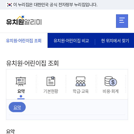
본문 바로가기
주메뉴 바로가
본문 바로가기
이 누리집은 대한민국 공식 전자정부 누리집입니다.
유치원·어린이집 조회
유치원·어린이집 비교
현 위치에서 찾기
유치원·어린이집 조회
요약
기본현황
학급·교육
비용·회계
요약
요약