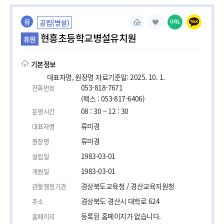
유
공립(병설)
URL
현흥초등학교병설유치원
휴원
기본정보
대표자명, 원장명 자료기준일: 2025. 10. 1.
053-818-7671
전화번호
(팩스 : 053-817-6406)
08 : 30 ~ 12 : 30
운영시간
류미경
대표자명
류미경
원장명
1983-03-01
설립일
1983-03-01
개원일
경상북도교육청 / 경산교육지원청
관할행정기관
경상북도 경산시 대학로 624
주소
등록된 홈페이지가 없습니다.
홈페이지