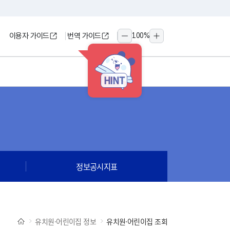
이용자 가이드
번역 가이드
100
%
축소
확대
HINT
정보공시지표
유치원·어린이집 정보
유치원·어린이집 조회