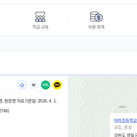
학급·교육
비용·회계
URL
 원장명 자료기준일: 2026. 4. 1.
2749)
마차초등학교
공립_병설
강원도 영월군