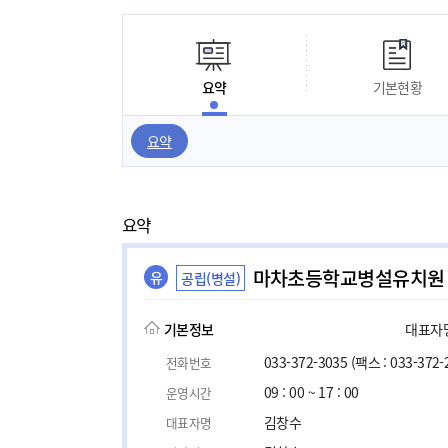
요약
기본현황
요약
요약
마차초등학교병설유치원
유
공립(병설)
기본정보
대표자명,
033-372-3035
(팩스 : 033-372-
전화번호
09 : 00 ~ 17 : 00
운영시간
김창수
대표자명