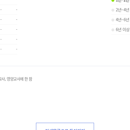
-
-
2년~4년
-
-
4년~6년
-
-
6년 이상
-
-
-
-
교사, 영양교사에 한 함