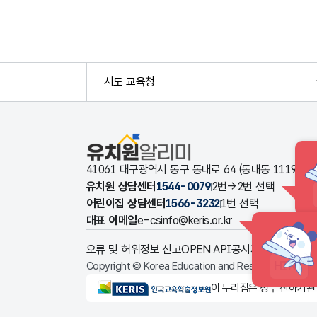
시도 교육청
유치원알리미
41061 대구광역시 동구 동내로 64 (동내동 1119
유치원 상담센터
1544-0079
2번→2번 선택
어린이집 상담센터
1566-3232
1번 선택
대표 이메일
e-csinfo@keris.or.kr
오류 및 허위정보 신고
OPEN API
공시자료 다운로드
HINT
Copyright © Korea Education and Research Informat
KERIS한국교육학술정보원
이 누리집은 정부 산하기관