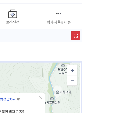
보건·안전
평가·자율공시 등
병설유치원
 북면 밤재로 221