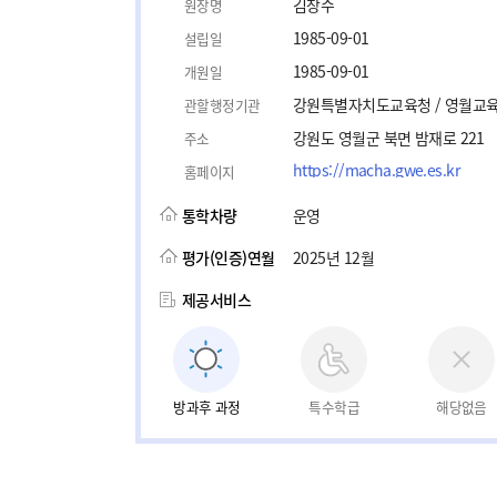
김창수
원장명
1985-09-01
설립일
1985-09-01
개원일
강원특별자치도교육청 / 영월교
관할행정기관
강원도 영월군 북면 밤재로 221
주소
https://macha.gwe.es.kr
홈페이지
통학차량
운영
평가(인증)연월
2025년 12월
제공서비스
방과후 과정
특수학급
해당없음