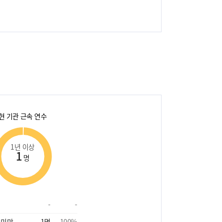
현 기관 근속 연수
1년 이상
1
명
-
-
 미만
1
명
100
%