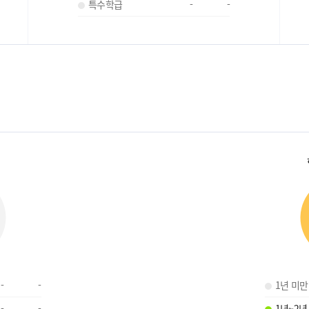
특수학급
-
-
-
-
1년 미만
-
-
1년~2년