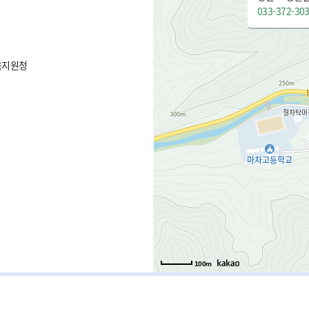
033-372-30
육지원청
100m