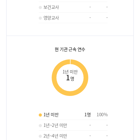
보건교사
-
-
영양교사
-
-
현 기관 근속 연수
1년 미만
1
명
1년 미만
1
명
100
%
1년~2년 미만
-
-
2년~4년 미만
-
-