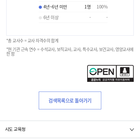
4년~6년 미만
1
명
100
%
6년 이상
-
-
*총 교사수 = 교사 자격수의 합계
*현 기관 근속 연수 = 수석교사, 보직교사, 교사, 특수교사, 보건교사, 영양교사에
한 함
검색목록으로 돌아가기
시도 교육청