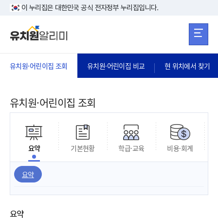
본문 바로가기
주메뉴 바로가
본문 바로가기
이 누리집은 대한민국 공식 전자정부 누리집입니다.
유치원·어린이집 조회
유치원·어린이집 비교
현 위치에서 찾기
유치원·어린이집 조회
요약
기본현황
학급·교육
비용·회계
요약
요약