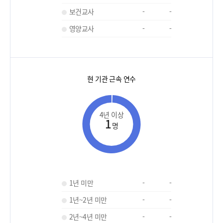
보건교사
-
-
영양교사
-
-
현 기관 근속 연수
4년 이상
1
명
1년 미만
-
-
1년~2년 미만
-
-
2년~4년 미만
-
-