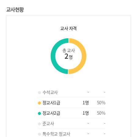
교사현황
교사 자격
총 교사
2
명
수석교사
-
-
정교사1급
1
명
50
%
정교사2급
1
명
50
%
준교사
-
-
특수학교 정교사
-
-