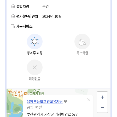
통학차량
운영
평가(인증)연월
2024년 10월
제공서비스
방과후 과정
특수학급
해당없음
용암초등학교병설유치원
공립_병설
부산광역시 기장군 기장해안로 577