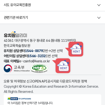
시도 유아교육진흥원
관련기관 바로가기
유치원알리미
41061 대구광역시 동구 동내로 64 (동내동 1119번지)
한국교육학술정보원
유치원 상담센터
1544-0079
2번→2번 선택
HINT
어린이집 상담센터
1566-3232
1번 선택
대표 이메일
e-csinfo@keris.or.kr
HINT
오류 및 허위정보 신고
OPEN API
공시자료 다운로드
저작권 정책
Copyright © Korea Education and Research Information Service.
All Rights Reserved.
KERIS한국교육학술정보원
이 누리집은 정부 산하기관 누리집입니다.