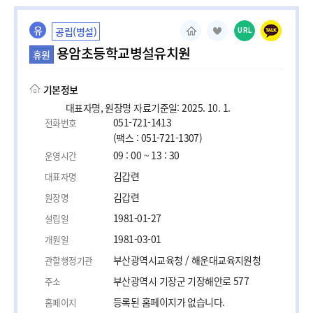
유
공립(병설)
URL
용암초등학교병설유치원
휴원
기본정보
대표자명, 원장명 자료기준일: 2025. 10. 1.
051-721-1413
전화번호
(팩스 : 051-721-1307)
09 : 00 ~ 13 : 30
운영시간
김갑련
대표자명
김갑련
원장명
1981-01-27
설립일
1981-03-01
개원일
부산광역시교육청 / 해운대교육지원청
관할행정기관
부산광역시 기장군 기장해안로 577
주소
등록된 홈페이지가 없습니다.
홈페이지