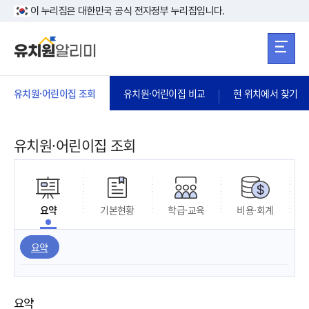
본문 바로가기
주메뉴 바로가
본문 바로가기
이 누리집은 대한민국 공식 전자정부 누리집입니다.
유치원·어린이집 조회
유치원·어린이집 비교
현 위치에서 찾기
유치원·어린이집 조회
요약
기본현황
학급·교육
비용·회계
요약
요약