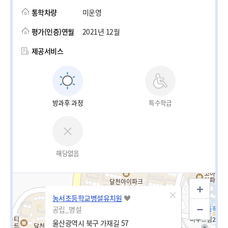
통학차량
미운영
평가(인증)연월
2021년 12월
제공서비스
방과후 과정
특수학급
해당없음
농서초등학교병설유치원
공립_병설
울산광역시 북구 가재길 57