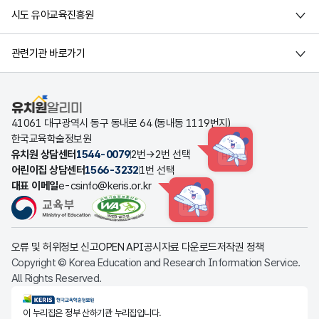
시도 유아교육진흥원
관련기관 바로가기
유치원알리미
41061 대구광역시 동구 동내로 64 (동내동 1119번지)
한국교육학술정보원
유치원 상담센터
1544-0079
2번→2번 선택
HINT
어린이집 상담센터
1566-3232
1번 선택
대표 이메일
e-csinfo@keris.or.kr
HINT
오류 및 허위정보 신고
OPEN API
공시자료 다운로드
저작권 정책
Copyright © Korea Education and Research Information Service.
All Rights Reserved.
KERIS한국교육학술정보원
이 누리집은 정부 산하기관 누리집입니다.