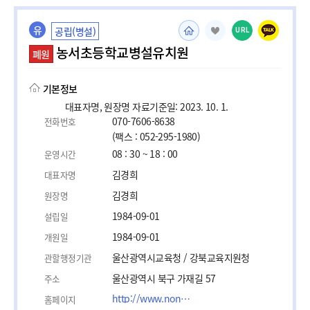
유
공립(병설)
URL
농서초등학교병설유치원
폐원
기본정보
대표자명, 원장명 자료기준일: 2023. 10. 1.
070-7606-8638
전화번호
(팩스 : 052-295-1980)
08 : 30 ~ 18 : 00
운영시간
김경희
대표자명
김경희
원장명
1984-09-01
설립일
1984-09-01
개원일
울산광역시교육청 / 강북교육지원청
관할행정기관
울산광역시 북구 가재길 57
주소
http://www.nongseo.es.kr
홈페이지