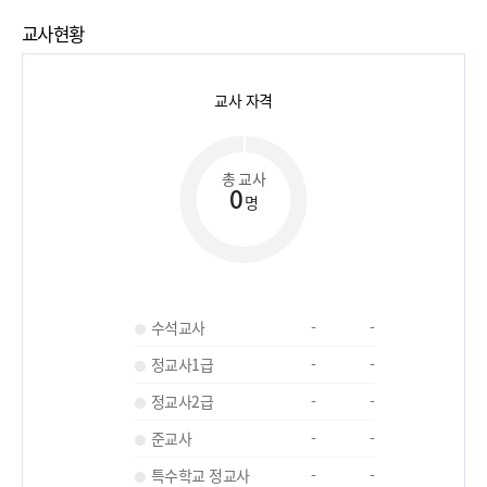
교사현황
교사 자격
총 교사
0
명
수석교사
-
-
정교사1급
-
-
정교사2급
-
-
준교사
-
-
특수학교 정교사
-
-