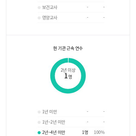
보건교사
-
-
영양교사
-
-
현 기관 근속 연수
2년 이상
1
명
1년 미만
-
-
1년~2년 미만
-
-
2년~4년 미만
1
명
100
%