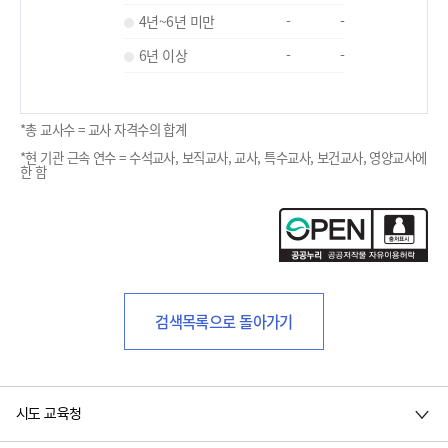
4년~6년 미만
-
-
6년 이상
-
-
*총 교사수 = 교사 자격수의 합계
*현 기관 근속 연수 = 수석교사, 보직교사, 교사, 특수교사, 보건교사, 영양교사에
한 함
검색목록으로 돌아가기
시도 교육청