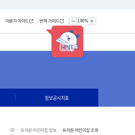
이용자 가이드
번역 가이드
100
%
축소
확대
HINT
정보공시지표
유치원·어린이집 정보
유치원·어린이집 조회