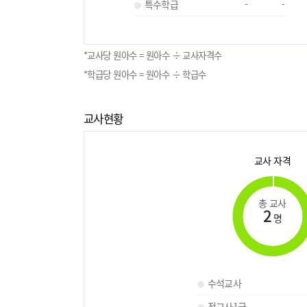
특수학급
-
-
*교사당 원아수 = 원아수 ÷ 교사자격수
*학급당 원아수 = 원아수 ÷ 학급수
교사현황
교사 자격
총 교사
2
명
수석교사
정교사1급