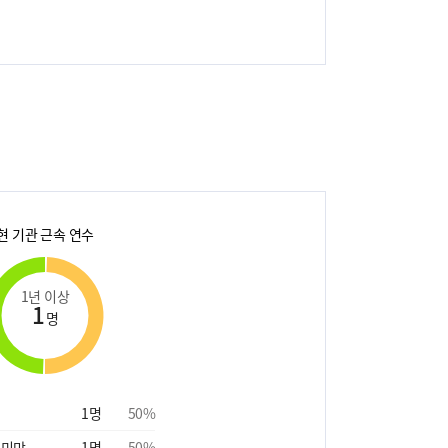
현 기관 근속 연수
1년 이상
1
명
1
명
50
%
 미만
1
명
50
%