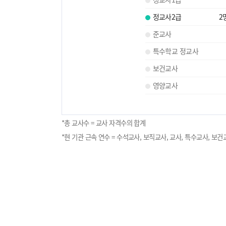
정교사2급
2
준교사
특수학교 정교사
보건교사
영양교사
*총 교사수 = 교사 자격수의 합계
*현 기관 근속 연수 = 수석교사, 보직교사, 교사, 특수교사, 보건