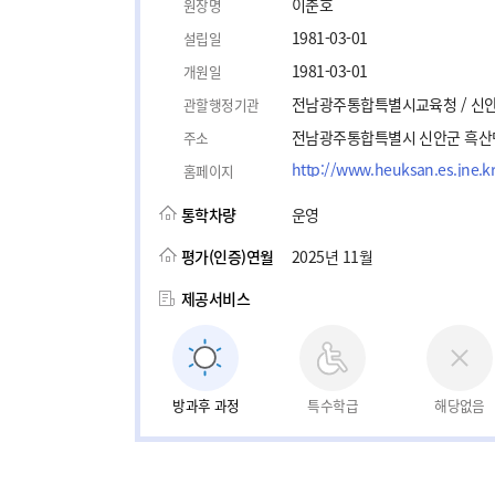
이춘호
원장명
1981-03-01
설립일
1981-03-01
개원일
전남광주통합특별시교육청 / 신
관할행정기관
전남광주통합특별시 신안군 흑산면 
주소
http://www.heuksan.es.jne.k
홈페이지
통학차량
운영
평가(인증)연월
2025년 11월
제공서비스
방과후 과정
특수학급
해당없음