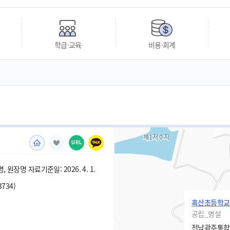
학급·교육
비용·회계
URL
 원장명 자료기준일: 2026. 4. 1.
3734)
흑산초등학교
공립_병설