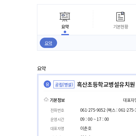
요약
기본현황
요약
요약
흑산초등학교병설유치원
유
공립(병설)
기본정보
대표자명,
061-275-9052
(팩스 : 061-275-
전화번호
09 : 00 ~ 17 : 00
운영시간
이춘호
대표자명