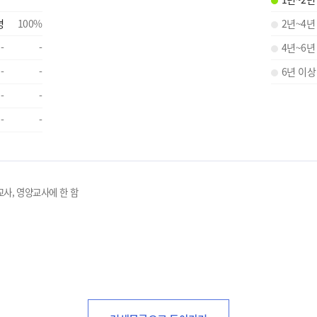
명
100
%
2년~4년
-
-
4년~6년
-
-
6년 이상
-
-
-
-
교사, 영양교사에 한 함