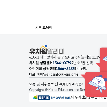
시도 교육청
유치원알리미
41061 대구광역시 동구 동내로 64 (동내동 1119
유치원 상담센터
1544-0079
2번→2번 선택
어린이집 상담센터
1566-3232
1번 선택
대표 이메일
e-csinfo@keris.or.kr
오류 및 허위정보 신고
OPEN API
공시자료 다운로드
HINT
Copyright © Korea Education and Research Informat
KERIS한국교육학술정보원
이 누리집은 정부 산하기관