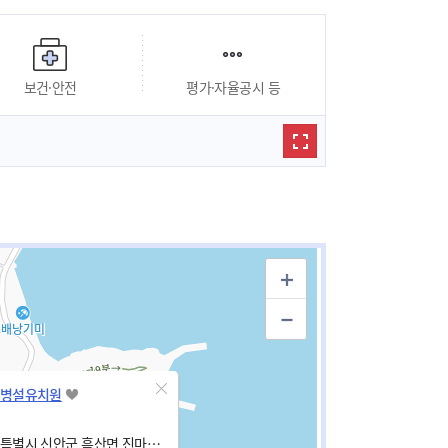
보건·안전
평가·자율공시 등
병설유치원
전남광주통합특별시 신안군 흑산면 진마을길 12-13