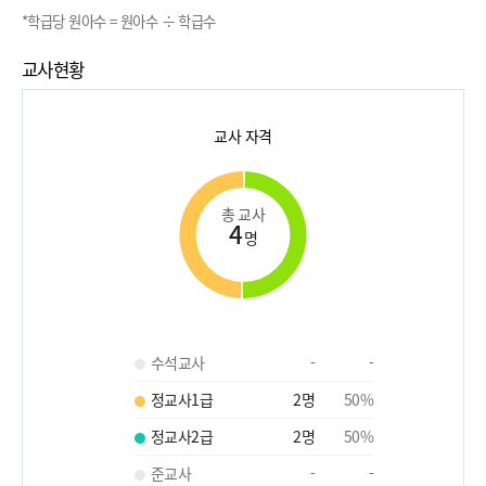
*학급당 원아수 = 원아수 ÷ 학급수
교사현황
교사 자격
총 교사
4
명
수석교사
-
-
정교사1급
2
명
50
%
정교사2급
2
명
50
%
준교사
-
-