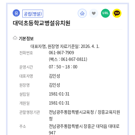
유
공립(병설)
URL
대덕초등학교병설유치원
기본정보
대표자명, 원장명 자료기준일: 2026. 4. 1.
061-867-7909
전화번호
(팩스 : 061-867-0811)
07 : 50 ~ 18 : 00
운영시간
김인성
대표자명
김인성
원장명
1981-01-31
설립일
1981-01-31
개원일
전남광주통합특별시교육청 / 장흥교육지원
관할행정기관
청
전남광주통합특별시 장흥군 대덕읍 대대로
주소
947