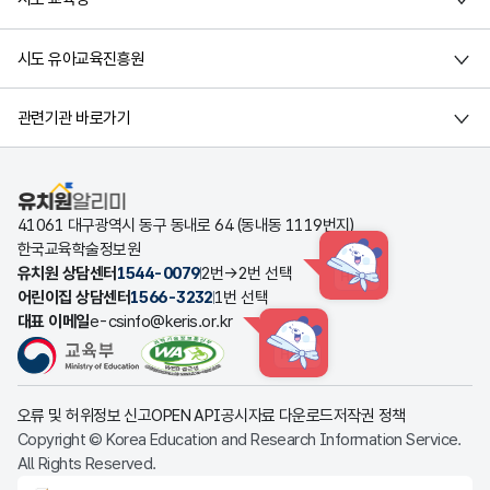
시도 유아교육진흥원
관련기관 바로가기
유치원알리미
41061 대구광역시 동구 동내로 64 (동내동 1119번지)
한국교육학술정보원
유치원 상담센터
1544-0079
2번→2번 선택
HINT
어린이집 상담센터
1566-3232
1번 선택
대표 이메일
e-csinfo@keris.or.kr
HINT
오류 및 허위정보 신고
OPEN API
공시자료 다운로드
저작권 정책
Copyright © Korea Education and Research Information Service.
All Rights Reserved.