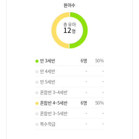
원아수
총 유아
12
명
만 3세반
6
명
50
%
만 4세반
-
-
만 5세반
-
-
혼합반 3~4세반
-
-
혼합반 4~5세반
6
명
50
%
혼합반 3~5세반
-
-
특수학급
-
-