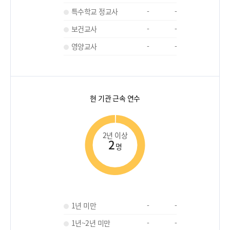
특수학교 정교사
-
-
보건교사
-
-
영양교사
-
-
현 기관 근속 연수
2년 이상
2
명
1년 미만
-
-
1년~2년 미만
-
-