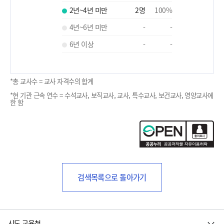
2년~4년 미만
2
명
100
%
4년~6년 미만
-
-
6년 이상
-
-
*총 교사수 = 교사 자격수의 합계
*현 기관 근속 연수 = 수석교사, 보직교사, 교사, 특수교사, 보건교사, 영양교사에
한 함
검색목록으로 돌아가기
시도 교육청