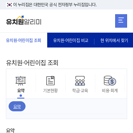
본문 바로가기
주메뉴 바로가
본문 바로가기
이 누리집은 대한민국 공식 전자정부 누리집입니다.
유치원·어린이집 조회
유치원·어린이집 비교
현 위치에서 찾기
유치원·어린이집 조회
요약
기본현황
학급·교육
비용·회계
요약
요약