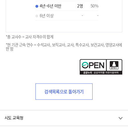
4년~6년 미만
2
명
50
%
6년 이상
-
-
*총 교사수 = 교사 자격수의 합계
*현 기관 근속 연수 = 수석교사, 보직교사, 교사, 특수교사, 보건교사, 영양교사에
한 함
검색목록으로 돌아가기
시도 교육청