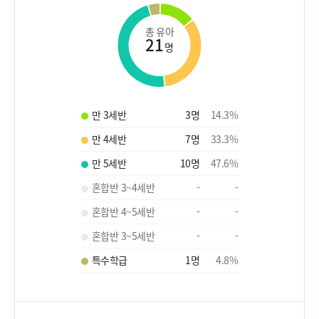
총 유아
21
명
만 3세반
3
명
14.3
%
만 4세반
7
명
33.3
%
만 5세반
10
명
47.6
%
혼합반 3~4세반
-
-
혼합반 4~5세반
-
-
혼합반 3~5세반
-
-
특수학급
1
명
4.8
%