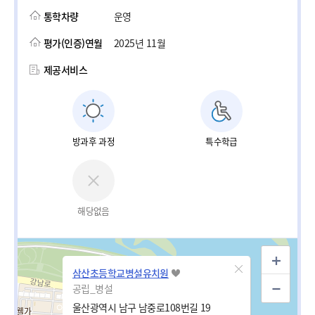
통학차량
운영
평가(인증)연월
2025년 11월
제공서비스
방과후 과정
특수학급
해당없음
삼산초등학교병설유치원
공립_병설
울산광역시 남구 남중로108번길 19