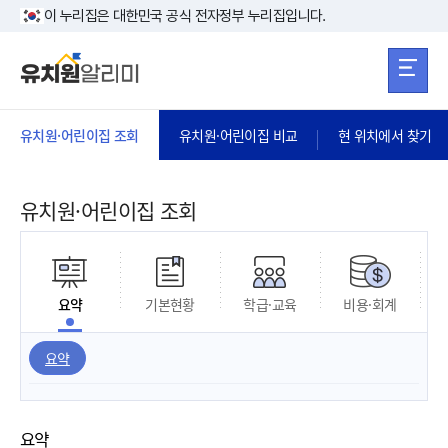
본문 바로가기
주메뉴 바로가
본문 바로가기
이 누리집은 대한민국 공식 전자정부 누리집입니다.
유치원·어린이집 조회
유치원·어린이집 비교
현 위치에서 찾기
유치원·어린이집 조회
요약
기본현황
학급·교육
비용·회계
요약
요약