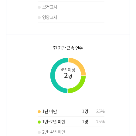
보건교사
-
-
영양교사
-
-
현 기관 근속 연수
4년 이상
2
명
1년 미만
1
명
25
%
1년~2년 미만
1
명
25
%
2년~4년 미만
-
-