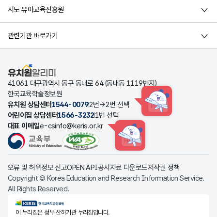
시도 유아교육진흥원
관련기관 바로가기
유치원알리미
41061 대구광역시 동구 동내로 64 (동내동 1119번지)
한국교육학술정보원
유치원 상담센터
1544-0079
2번→2번 선택
HINT
어린이집 상담센터
1566-3232
1번 선택
대표 이메일
e-csinfo@keris.or.kr
HINT
오류 및 허위정보 신고
OPEN API
공시자료 다운로드
저작권 정책
Copyright © Korea Education and Research Information Service.
All Rights Reserved.
KERIS한국교육학술정보원
이 누리집은 정부 산하기관 누리집입니다.