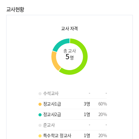
교사현황
교사 자격
총 교사
5
명
수석교사
-
-
정교사1급
3
명
60
%
정교사2급
1
명
20
%
준교사
-
-
특수학교 정교사
1
명
20
%