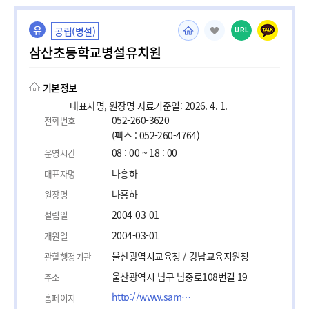
유
공립(병설)
URL
삼산초등학교병설유치원
기본정보
대표자명, 원장명 자료기준일: 2026. 4. 1.
052-260-3620
전화번호
(팩스 : 052-260-4764)
08 : 00 ~ 18 : 00
운영시간
나흥하
대표자명
나흥하
원장명
2004-03-01
설립일
2004-03-01
개원일
울산광역시교육청 / 강남교육지원청
관할행정기관
울산광역시 남구 남중로108번길 19
주소
http://www.samsan.es.kr
홈페이지