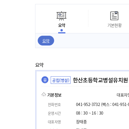
요약
기본현황
요약
요약
한산초등학교병설유치원
유
공립(병설)
기본정보
대표자명,
041-952-3732
(팩스 : 041-951-
전화번호
08 : 30 ~ 16 : 30
운영시간
장태종
대표자명