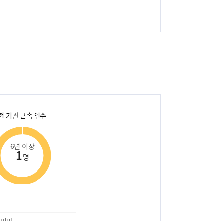
현 기관 근속 연수
6년 이상
1
명
-
-
 미만
-
-