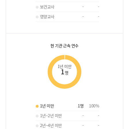
보건교사
-
-
영양교사
-
-
현 기관 근속 연수
1년 미만
1
명
1년 미만
1
명
100
%
1년~2년 미만
-
-
2년~4년 미만
-
-