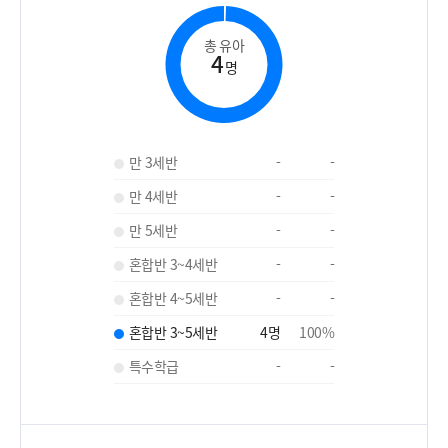
총 유아
4
명
만 3세반
-
-
만 4세반
-
-
만 5세반
-
-
혼합반 3~4세반
-
-
혼합반 4~5세반
-
-
혼합반 3~5세반
4
명
100
%
특수학급
-
-