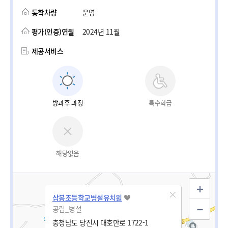
통학차량
운영
평가(인증)연월
2024년 11월
제공서비스
방과후 과정
특수학급
해당없음
삼봉초등학교병설유치원
공립_병설
충청남도 당진시 대호만로 1722-1