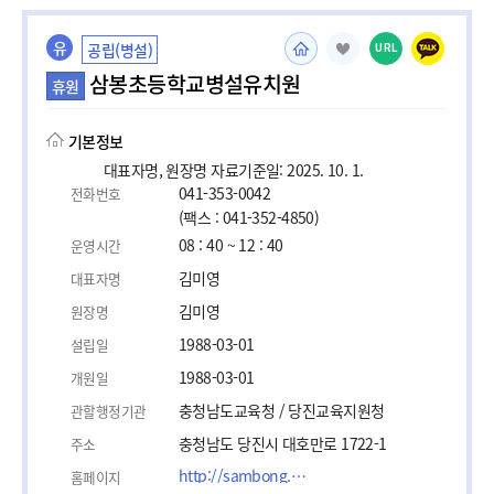
유
공립(병설)
URL
삼봉초등학교병설유치원
휴원
기본정보
대표자명, 원장명 자료기준일: 2025. 10. 1.
041-353-0042
전화번호
(팩스 : 041-352-4850)
08 : 40 ~ 12 : 40
운영시간
김미영
대표자명
김미영
원장명
1988-03-01
설립일
1988-03-01
개원일
충청남도교육청 / 당진교육지원청
관할행정기관
충청남도 당진시 대호만로 1722-1
주소
http://sambong.cnees.kr/
홈페이지