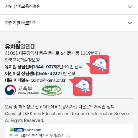
시도 유아교육진흥원
관련기관 바로가기
유치원알리미
41061 대구광역시 동구 동내로 64 (동내동 1119번지)
한국교육학술정보원
유치원 상담센터
1544-0079
2번→2번 선택
HINT
어린이집 상담센터
1566-3232
1번 선택
대표 이메일
e-csinfo@keris.or.kr
HINT
오류 및 허위정보 신고
OPEN API
공시자료 다운로드
저작권 정책
Copyright © Korea Education and Research Information Service.
All Rights Reserved.
KERIS한국교육학술정보원
이 누리집은 정부 산하기관 누리집입니다.