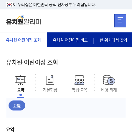
본문 바로가기
주메뉴 바로가
본문 바로가기
이 누리집은 대한민국 공식 전자정부 누리집입니다.
유치원·어린이집 조회
유치원·어린이집 비교
현 위치에서 찾기
유치원·어린이집 조회
요약
기본현황
학급·교육
비용·회계
요약
요약