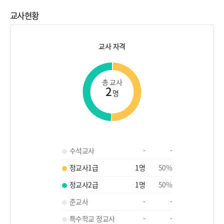
교사현황
교사 자격
총 교사
2
명
수석교사
-
-
정교사1급
1
명
50
%
정교사2급
1
명
50
%
준교사
-
-
특수학교 정교사
-
-