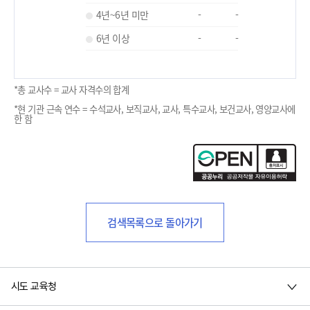
4년~6년 미만
-
-
6년 이상
-
-
*총 교사수 = 교사 자격수의 합계
*현 기관 근속 연수 = 수석교사, 보직교사, 교사, 특수교사, 보건교사, 영양교사에
한 함
검색목록으로 돌아가기
시도 교육청