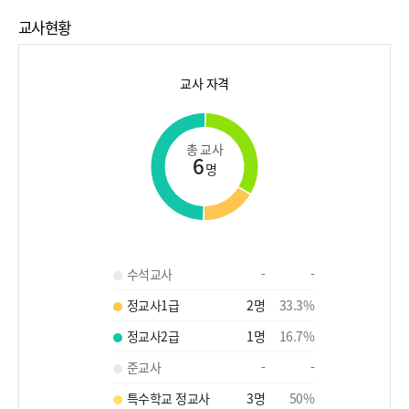
교사현황
교사 자격
총 교사
6
명
수석교사
-
-
정교사1급
2
명
33.3
%
정교사2급
1
명
16.7
%
준교사
-
-
특수학교 정교사
3
명
50
%