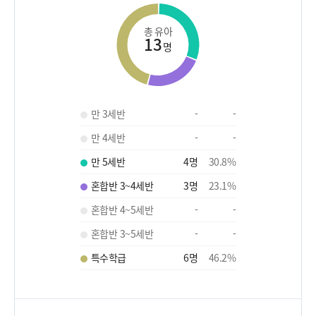
총 유아
13
명
만 3세반
-
-
만 4세반
-
-
만 5세반
4
명
30.8
%
혼합반 3~4세반
3
명
23.1
%
혼합반 4~5세반
-
-
혼합반 3~5세반
-
-
특수학급
6
명
46.2
%