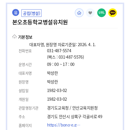
유
공립(병설)
URL
본오초등학교병설유치원
기본정보
대표자명, 원장명 자료기준일: 2026. 4. 1.
031-487-5574
전화번호
(팩스 : 031-487-5576)
09 : 00 ~ 17 : 00
운영시간
박성란
대표자명
박성란
원장명
1982-03-02
설립일
1982-03-02
개원일
경기도교육청 / 안산교육지원청
관할행정기관
경기도 안산시 상록구 각골서로 49
주소
https://bono-e.goeas.kr/bono-e/main.do
홈페이지