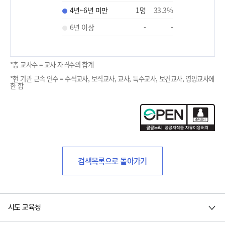
4년~6년 미만
1
명
33.3
%
6년 이상
-
-
*총 교사수 = 교사 자격수의 합계
*현 기관 근속 연수 = 수석교사, 보직교사, 교사, 특수교사, 보건교사, 영양교사에
한 함
검색목록으로 돌아가기
시도 교육청