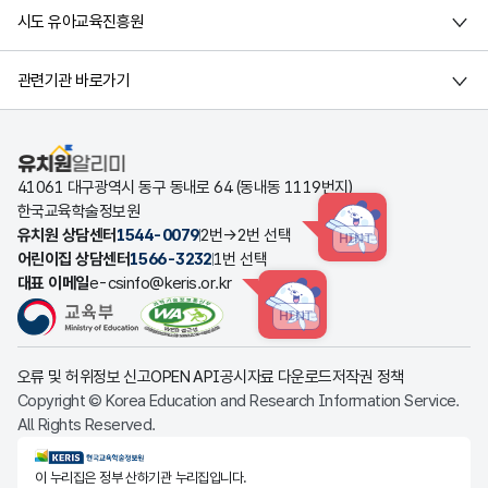
시도 유아교육진흥원
관련기관 바로가기
유치원알리미
41061 대구광역시 동구 동내로 64 (동내동 1119번지)
한국교육학술정보원
유치원 상담센터
1544-0079
2번→2번 선택
HINT
어린이집 상담센터
1566-3232
1번 선택
대표 이메일
e-csinfo@keris.or.kr
HINT
오류 및 허위정보 신고
OPEN API
공시자료 다운로드
저작권 정책
Copyright © Korea Education and Research Information Service.
All Rights Reserved.
KERIS한국교육학술정보원
이 누리집은 정부 산하기관 누리집입니다.