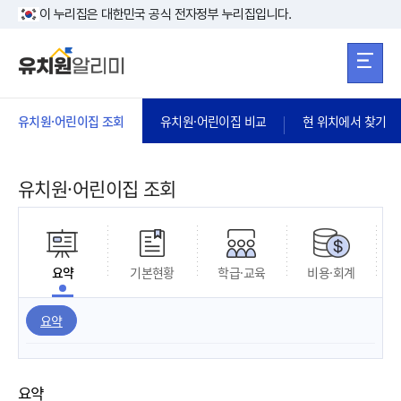
본문 바로가기
주메뉴 바로가
본문 바로가기
이 누리집은 대한민국 공식 전자정부 누리집입니다.
유치원·어린이집 조회
유치원·어린이집 비교
현 위치에서 찾기
유치원·어린이집 조회
요약
기본현황
학급·교육
비용·회계
요약
요약