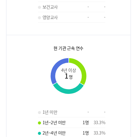
보건교사
-
-
영양교사
-
-
현 기관 근속 연수
4년 이상
1
명
1년 미만
-
-
1년~2년 미만
1
명
33.3
%
2년~4년 미만
1
명
33.3
%