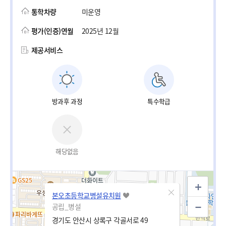
통학차량
미운영
평가(인증)연월
2025년 12월
제공서비스
방과후 과정
특수학급
해당없음
본오초등학교병설유치원
공립_병설
경기도 안산시 상록구 각골서로 49