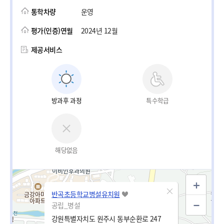
통학차량
운영
평가(인증)연월
2024년 12월
제공서비스
방과후 과정
특수학급
해당없음
반곡초등학교병설유치원
공립_병설
강원특별자치도 원주시 동부순환로 247