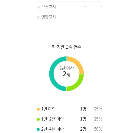
보건교사
-
-
영양교사
-
-
현 기관 근속 연수
2년 이상
2
명
1년 미만
1
명
25
%
1년~2년 미만
1
명
25
%
2년~4년 미만
2
명
50
%