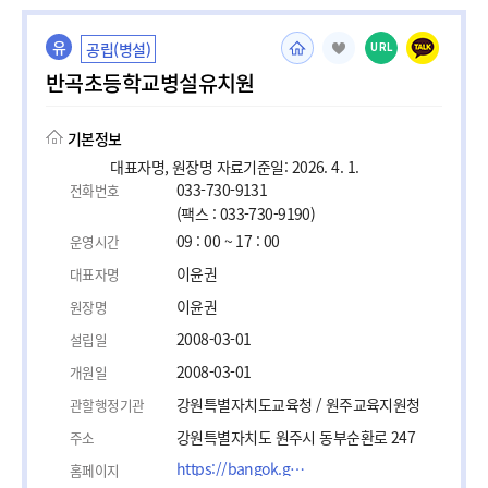
유
공립(병설)
URL
반곡초등학교병설유치원
기본정보
대표자명, 원장명 자료기준일: 2026. 4. 1.
033-730-9131
전화번호
(팩스 : 033-730-9190)
09 : 00 ~ 17 : 00
운영시간
이윤권
대표자명
이윤권
원장명
2008-03-01
설립일
2008-03-01
개원일
강원특별자치도교육청 / 원주교육지원청
관할행정기관
강원특별자치도 원주시 동부순환로 247
주소
https://bangok.gwe.es.kr/
홈페이지