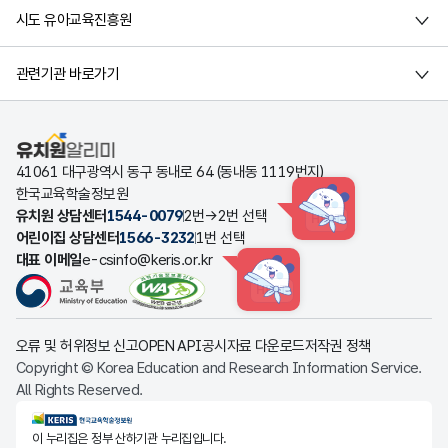
시도 유아교육진흥원
관련기관 바로가기
유치원알리미
41061 대구광역시 동구 동내로 64 (동내동 1119번지)
한국교육학술정보원
유치원 상담센터
1544-0079
2번→2번 선택
HINT
어린이집 상담센터
1566-3232
1번 선택
대표 이메일
e-csinfo@keris.or.kr
HINT
오류 및 허위정보 신고
OPEN API
공시자료 다운로드
저작권 정책
Copyright © Korea Education and Research Information Service.
All Rights Reserved.
KERIS한국교육학술정보원
이 누리집은 정부 산하기관 누리집입니다.