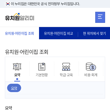
본문 바로가기
주메뉴 바로가
본문 바로가기
이 누리집은 대한민국 공식 전자정부 누리집입니다.
유치원·어린이집 조회
유치원·어린이집 비교
현 위치에서 찾기
유치원·어린이집 조회
요약
기본현황
학급·교육
비용·회계
요약
요약