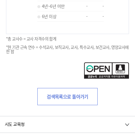
4년~6년 미만
-
-
6년 이상
-
-
*총 교사수 = 교사 자격수의 합계
*현 기관 근속 연수 = 수석교사, 보직교사, 교사, 특수교사, 보건교사, 영양교사에
한 함
검색목록으로 돌아가기
시도 교육청