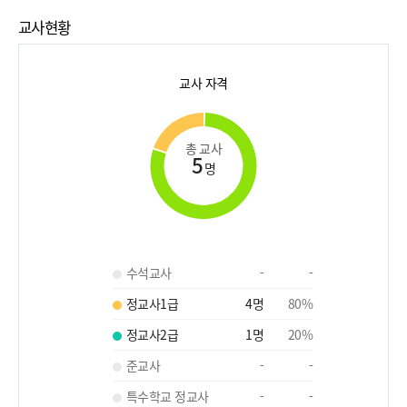
교사현황
교사 자격
총 교사
5
명
수석교사
-
-
정교사1급
4
명
80
%
정교사2급
1
명
20
%
준교사
-
-
특수학교 정교사
-
-