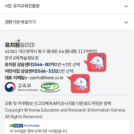
시도 유아교육진흥원
관련기관 바로가기
유치원알리미
41061 대구광역시 동구 동내로 64 (동내동 1119번지)
한국교육학술정보원
유치원 상담센터
1544-0079
2번→2번 선택
HINT
어린이집 상담센터
1566-3232
1번 선택
대표 이메일
e-csinfo@keris.or.kr
HINT
오류 및 허위정보 신고
OPEN API
공시자료 다운로드
저작권 정책
Copyright © Korea Education and Research Information Service.
All Rights Reserved.
KERIS한국교육학술정보원
이 누리집은 정부 산하기관 누리집입니다.