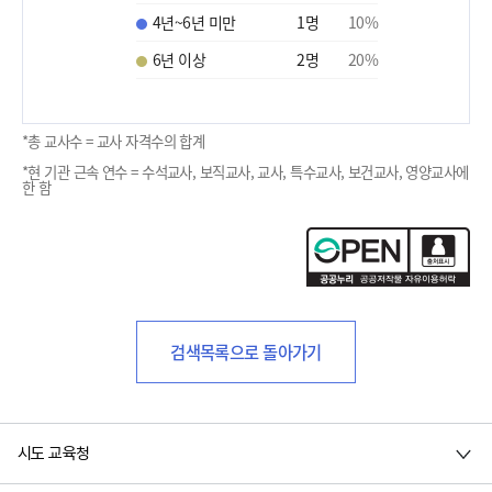
4년~6년 미만
1
명
10
%
6년 이상
2
명
20
%
*총 교사수 = 교사 자격수의 합계
*현 기관 근속 연수 = 수석교사, 보직교사, 교사, 특수교사, 보건교사, 영양교사에
한 함
검색목록으로 돌아가기
시도 교육청