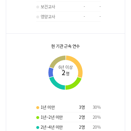
보건교사
-
-
영양교사
-
-
현 기관 근속 연수
6년 이상
2
명
1년 미만
3
명
30
%
1년~2년 미만
2
명
20
%
2년~4년 미만
2
명
20
%