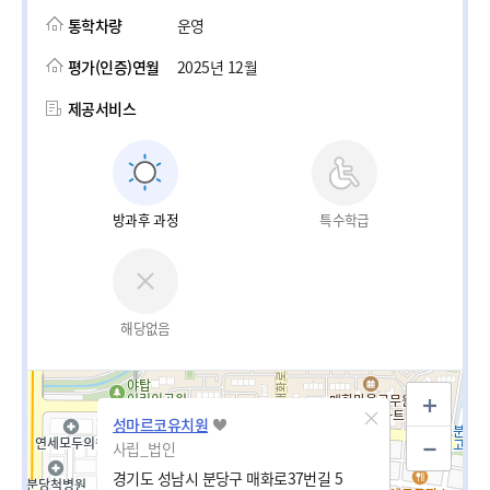
통학차량
운영
평가(인증)연월
2025년 12월
제공서비스
방과후 과정
특수학급
해당없음
성마르코유치원
사립_법인
경기도 성남시 분당구 매화로37번길 5