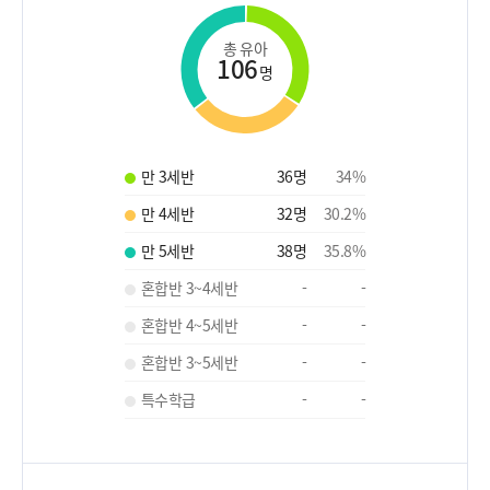
총 유아
106
명
만 3세반
36
명
34
%
만 4세반
32
명
30.2
%
만 5세반
38
명
35.8
%
혼합반 3~4세반
-
-
혼합반 4~5세반
-
-
혼합반 3~5세반
-
-
특수학급
-
-