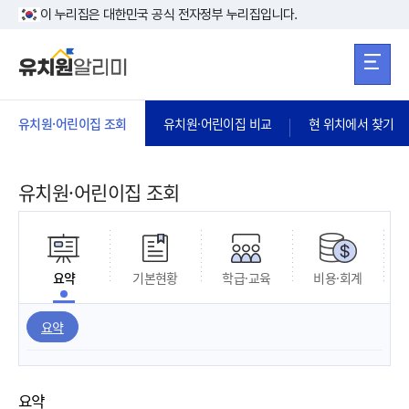
본문 바로가기
주메뉴 바로가
본문 바로가기
이 누리집은 대한민국 공식 전자정부 누리집입니다.
유치원·어린이집 조회
유치원·어린이집 비교
현 위치에서 찾기
유치원·어린이집 조회
요약
기본현황
학급·교육
비용·회계
요약
요약