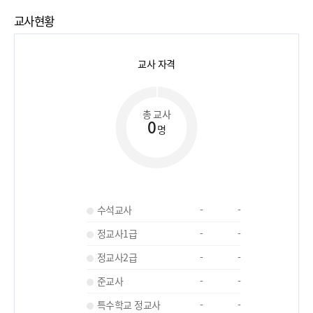
교사현황
교사 자격
총 교사
0
명
수석교사
-
-
정교사1급
-
-
정교사2급
-
-
준교사
-
-
특수학교 정교사
-
-