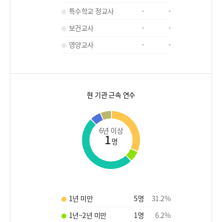
특수학교 정교사
-
-
보건교사
-
-
영양교사
-
-
현 기관 근속 연수
6년 이상
1
명
1년 미만
5
명
31.2
%
1년~2년 미만
1
명
6.2
%