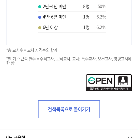
2년~4년 미만
8
명
50
%
4년~6년 미만
1
명
6.2
%
6년 이상
1
명
6.2
%
*총 교사수 = 교사 자격수의 합계
*현 기관 근속 연수 = 수석교사, 보직교사, 교사, 특수교사, 보건교사, 영양교사에
한 함
검색목록으로 돌아가기
시도 교육청