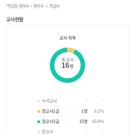
*학급당 원아수 = 원아수 ÷ 학급수
교사현황
교사 자격
총 교사
16
명
수석교사
-
-
정교사1급
1
명
6.2
%
정교사2급
15
명
93.8
%
준교사
-
-