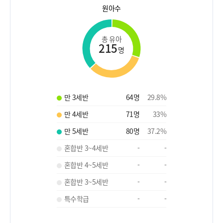
원아수
총 유아
215
명
만 3세반
64
명
29.8
%
만 4세반
71
명
33
%
만 5세반
80
명
37.2
%
혼합반 3~4세반
-
-
혼합반 4~5세반
-
-
혼합반 3~5세반
-
-
특수학급
-
-