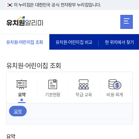
본문 바로가기
주메뉴 바로가
본문 바로가기
이 누리집은 대한민국 공식 전자정부 누리집입니다.
유치원·어린이집 조회
유치원·어린이집 비교
현 위치에서 찾기
유치원·어린이집 조회
요약
기본현황
학급·교육
비용·회계
요약
요약