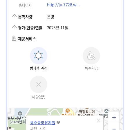
http://ju-7728.wo.to
홈페이지
통학차량
운영
평가(인증)연월
2025년 11월
제공서비스
방과후 과정
특수학급
해당없음
광주중앙유치원
사립_사인