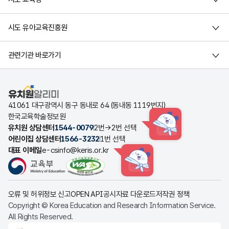
시도 유아교육진흥원
관련기관 바로가기
유치원알리미
41061 대구광역시 동구 동내로 64 (동내동 1119번지)
한국교육학술정보원
유치원 상담센터
1544-0079
2번→2번 선택
HINT
어린이집 상담센터
1566-3232
1번 선택
대표 이메일
e-csinfo@keris.or.kr
HINT
오류 및 허위정보 신고
OPEN API
공시자료 다운로드
저작권 정책
Copyright © Korea Education and Research Information Service.
All Rights Reserved.