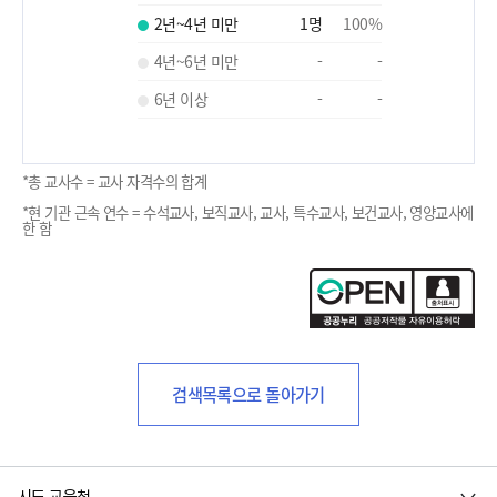
2년~4년 미만
1
명
100
%
4년~6년 미만
-
-
6년 이상
-
-
*총 교사수 = 교사 자격수의 합계
*현 기관 근속 연수 = 수석교사, 보직교사, 교사, 특수교사, 보건교사, 영양교사에
한 함
검색목록으로 돌아가기