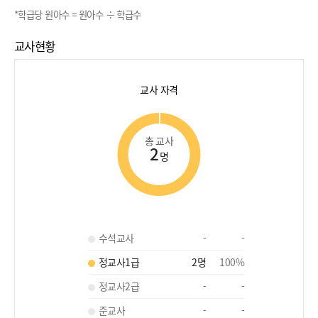
*학급당 원아수 = 원아수 ÷ 학급수
교사현황
교사 자격
총 교사
2
명
수석교사
-
-
정교사1급
2
명
100
%
정교사2급
-
-
준교사
-
-