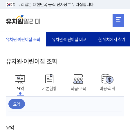
본문 바로가기
주메뉴 바로가
본문 바로가기
이 누리집은 대한민국 공식 전자정부 누리집입니다.
유치원·어린이집 조회
유치원·어린이집 비교
현 위치에서 찾기
유치원·어린이집 조회
요약
기본현황
학급·교육
비용·회계
요약
요약