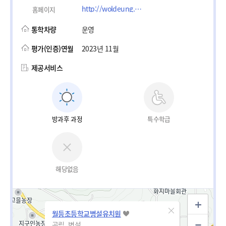
http://woldeung.es.jne.kr
홈페이지
통학차량
운영
평가(인증)연월
2023년 11월
제공서비스
방과후 과정
특수학급
해당없음
월등초등학교병설유치원
공립_병설