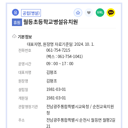
유
공립(병설)
URL
월등초등학교병설유치원
휴원
기본정보
대표자명, 원장명 자료기준일: 2024. 10. 1.
061-754-7215
전화번호
(팩스 : 061-754-1041)
09 : 00 ~ 17 : 00
운영시간
김형조
대표자명
김형조
원장명
1981-03-01
설립일
1981-03-01
개원일
전남광주통합특별시교육청 / 순천교육지원
관할행정기관
청
전남광주통합특별시 순천시 월등면 월평2길
주소
21