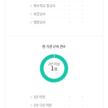
특수학교 정교사
-
-
보건교사
-
-
영양교사
-
-
현 기관 근속 연수
2년 이상
1
명
1년 미만
-
-
1년~2년 미만
-
-