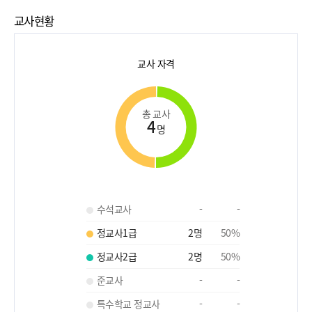
교사현황
교사 자격
총 교사
4
명
수석교사
-
-
정교사1급
2
명
50
%
정교사2급
2
명
50
%
준교사
-
-
특수학교 정교사
-
-