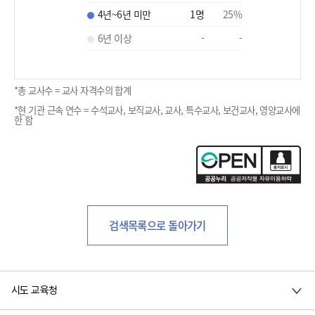
4년~6년 미만
1
명
25
%
6년 이상
-
-
*총 교사수 = 교사 자격수의 합계
*현 기관 근속 연수 = 수석교사, 보직교사, 교사, 특수교사, 보건교사, 영양교사에
한 함
검색목록으로 돌아가기
시도 교육청