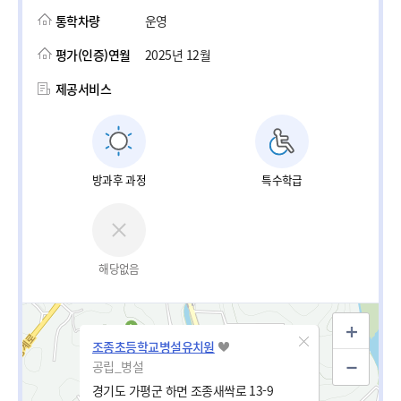
통학차량
운영
평가(인증)연월
2025년 12월
제공서비스
방과후 과정
특수학급
해당없음
조종초등학교병설유치원
공립_병설
경기도 가평군 하면 조종새싹로 13-9