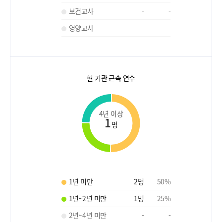
보건교사
-
-
영양교사
-
-
현 기관 근속 연수
4년 이상
1
명
1년 미만
2
명
50
%
1년~2년 미만
1
명
25
%
2년~4년 미만
-
-