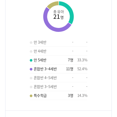
총 유아
21
명
만 3세반
-
-
만 4세반
-
-
만 5세반
7
명
33.3
%
혼합반 3~4세반
11
명
52.4
%
혼합반 4~5세반
-
-
혼합반 3~5세반
-
-
특수학급
3
명
14.3
%