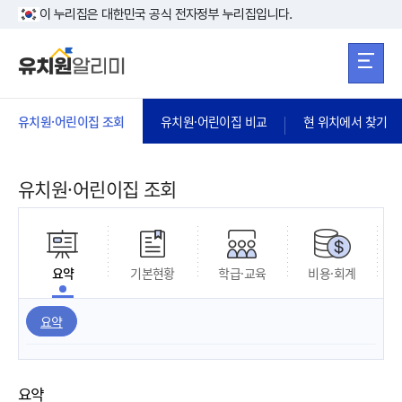
본문 바로가기
주메뉴 바로가
본문 바로가기
이 누리집은 대한민국 공식 전자정부 누리집입니다.
유치원·어린이집 조회
유치원·어린이집 비교
현 위치에서 찾기
유치원·어린이집 조회
요약
기본현황
학급·교육
비용·회계
요약
요약