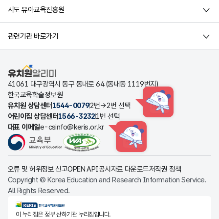
시도 유아교육진흥원
관련기관 바로가기
유치원알리미
41061 대구광역시 동구 동내로 64 (동내동 1119번지)
한국교육학술정보원
유치원 상담센터
1544-0079
2번→2번 선택
HINT
어린이집 상담센터
1566-3232
1번 선택
대표 이메일
e-csinfo@keris.or.kr
HINT
오류 및 허위정보 신고
OPEN API
공시자료 다운로드
저작권 정책
Copyright © Korea Education and Research Information Service.
All Rights Reserved.
KERIS한국교육학술정보원
이 누리집은 정부 산하기관 누리집입니다.