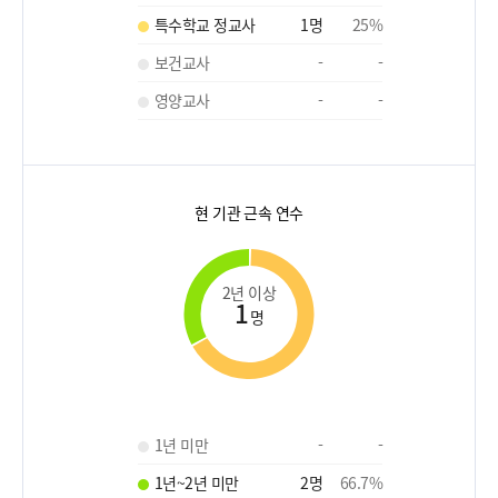
특수학교 정교사
1
명
25
%
보건교사
-
-
영양교사
-
-
현 기관 근속 연수
2년 이상
1
명
1년 미만
-
-
1년~2년 미만
2
명
66.7
%