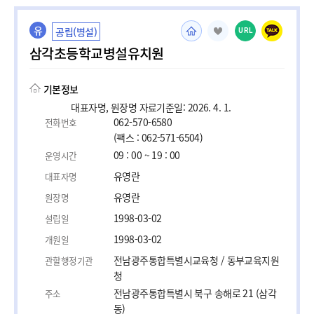
유
공립(병설)
URL
삼각초등학교병설유치원
기본정보
대표자명, 원장명 자료기준일: 2026. 4. 1.
062-570-6580
전화번호
(팩스 : 062-571-6504)
09 : 00 ~ 19 : 00
운영시간
유영란
대표자명
유영란
원장명
1998-03-02
설립일
1998-03-02
개원일
전남광주통합특별시교육청 / 동부교육지원
관할행정기관
청
전남광주통합특별시 북구 송해로 21 (삼각
주소
동)