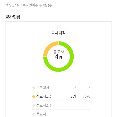
*학급당 원아수 = 원아수 ÷ 학급수
교사현황
교사 자격
총 교사
4
명
수석교사
-
-
정교사1급
3
명
75
%
정교사2급
-
-
준교사
-
-