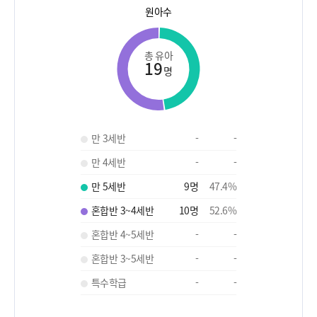
원아수
총 유아
19
명
만 3세반
-
-
만 4세반
-
-
만 5세반
9
명
47.4
%
혼합반 3~4세반
10
명
52.6
%
혼합반 4~5세반
-
-
혼합반 3~5세반
-
-
특수학급
-
-