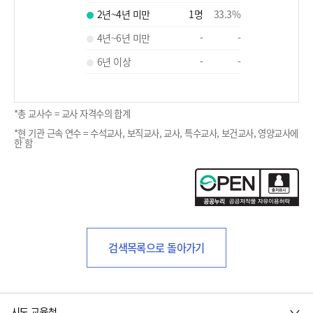
2년~4년 미만
1
명
33.3
%
4년~6년 미만
-
-
6년 이상
-
-
*총 교사수 = 교사 자격수의 합계
*현 기관 근속 연수 = 수석교사, 보직교사, 교사, 특수교사, 보건교사, 영양교사에
한 함
검색목록으로 돌아가기
시도 교육청