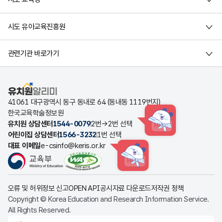
시도 유아교육진흥원
관련기관 바로가기
유치원알리미
41061 대구광역시 동구 동내로 64 (동내동 1119번지)
한국교육학술정보원
유치원 상담센터
1544-0079
2번→2번 선택
HINT
어린이집 상담센터
1566-3232
1번 선택
대표 이메일
e-csinfo@keris.or.kr
HINT
오류 및 허위정보 신고
OPEN API
공시자료 다운로드
저작권 정책
Copyright © Korea Education and Research Information Service.
All Rights Reserved.