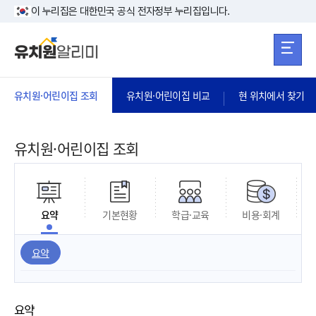
본문 바로가기
주메뉴 바로가
본문 바로가기
이 누리집은 대한민국 공식 전자정부 누리집입니다.
유치원·어린이집 조회
유치원·어린이집 비교
현 위치에서 찾기
유치원·어린이집 조회
요약
기본현황
학급·교육
비용·회계
요약
요약