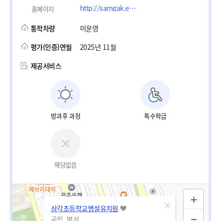
http://samgak.es.kr
홈페이지
통학차량
미운영
평가(인증)연월
2025년 11월
제공서비스
방과후 과정
특수학급
해당없음
삼각초등학교병설유치원
공립_병설