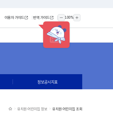
이용자 가이드
번역 가이드
100
%
축소
확대
HINT
정보공시지표
유치원·어린이집 정보
유치원·어린이집 조회