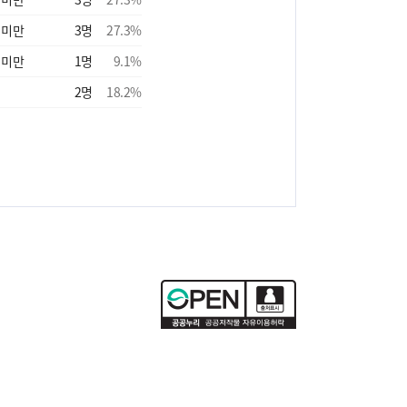
 미만
3
명
27.3
%
 미만
1
명
9.1
%
2
명
18.2
%