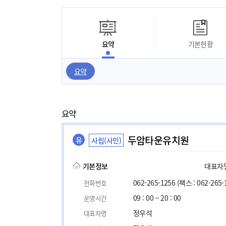
요약
기본현황
요약
요약
두암타운유치원
유
사립(사인)
기본정보
대표자명,
062-265-1256
(팩스 : 062-265-
전화번호
09 : 00 ~ 20 : 00
운영시간
정우석
대표자명