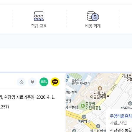
학급·교육
비용·회계
URL
 원장명 자료기준일: 2026. 4. 1.
1257)
두암타운유치
사립_사인