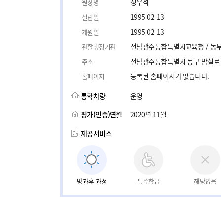
정우석
원장명
1995-02-13
설립일
1995-02-13
개원일
전남광주통합특별시교육청 / 동
관할행정기관
전남광주통합특별시 동구 밤실로 1
주소
등록된 홈페이지가 없습니다.
홈페이지
통학차량
운영
평가(인증)연월
2020년 11월
제공서비스
방과후 과정
특수학급
해당없음