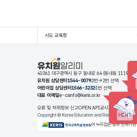
시도 교육청
유치원알리미
41061 대구광역시 동구 동내로 64 (동내동 1119
유치원 상담센터
1544-0079
2번→2번 선택
어린이집 상담센터
1566-3232
1번 선택
대표 이메일
e-csinfo@keris.or.kr
오류 및 허위정보 신고
OPEN API
공시자료 다운로드
HINT
Copyright © Korea Education and Research Informat
KERIS한국교육학술정보원
이 누리집은 정부 산하기관