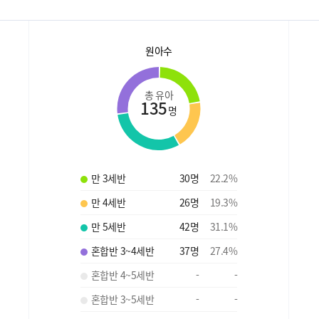
원아수
총 유아
135
명
만 3세반
30
명
22.2
%
만 4세반
26
명
19.3
%
만 5세반
42
명
31.1
%
혼합반 3~4세반
37
명
27.4
%
혼합반 4~5세반
-
-
혼합반 3~5세반
-
-