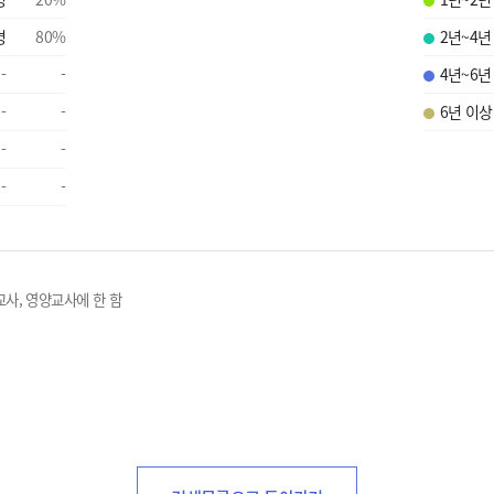
명
80
%
2년~4년
-
-
4년~6년
-
-
6년 이상
-
-
-
-
교사, 영양교사에 한 함