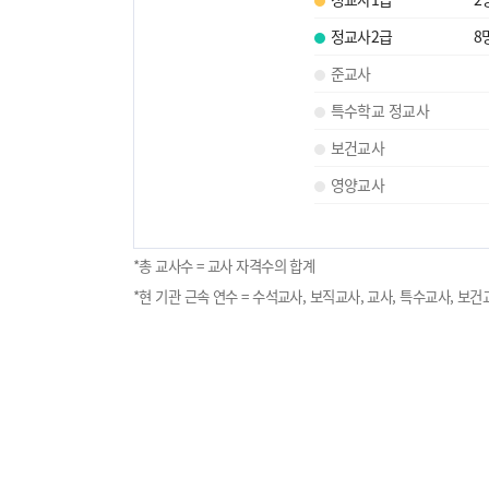
정교사2급
8
준교사
특수학교 정교사
보건교사
영양교사
*총 교사수 = 교사 자격수의 합계
*현 기관 근속 연수 = 수석교사, 보직교사, 교사, 특수교사, 보건