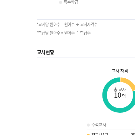
특수학급
-
-
*교사당 원아수 = 원아수 ÷ 교사자격수
*학급당 원아수 = 원아수 ÷ 학급수
교사현황
교사 자격
총 교사
10
명
수석교사
정교사1급
2