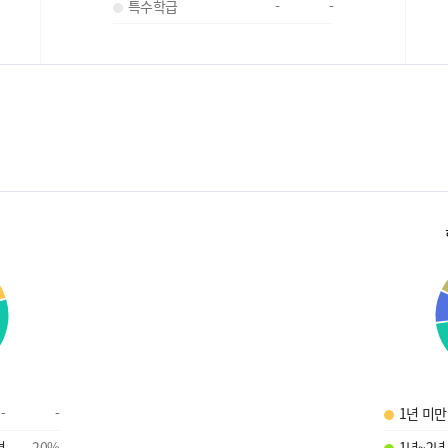
특수학급
-
-
-
-
1년 미만
명
20
%
1년~2년