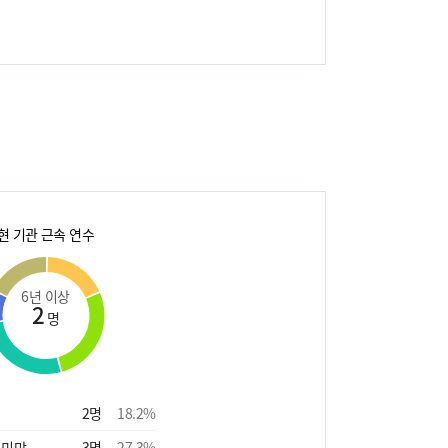
현 기관 근속 연수
6년 이상
2
명
2
명
18.2
%
 미만
3
명
27.3
%