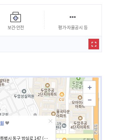
보건·안전
평가·자율공시 등
원
전남광주통합특별시 동구 밤실로 147 (산수동, 두암타운)