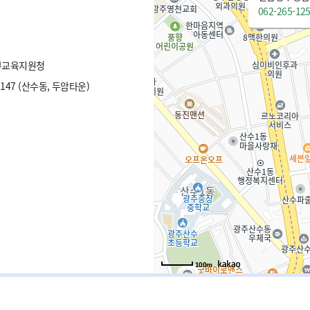
062-265-12
부교육지원청
47 (산수동, 두암타운)
100m