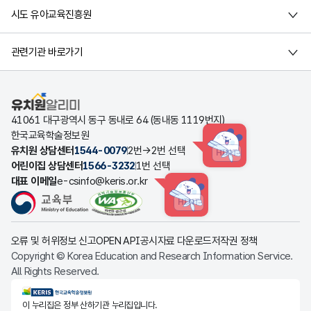
시도 유아교육진흥원
관련기관 바로가기
유치원알리미
41061 대구광역시 동구 동내로 64 (동내동 1119번지)
한국교육학술정보원
유치원 상담센터
1544-0079
2번→2번 선택
HINT
어린이집 상담센터
1566-3232
1번 선택
대표 이메일
e-csinfo@keris.or.kr
HINT
오류 및 허위정보 신고
OPEN API
공시자료 다운로드
저작권 정책
Copyright © Korea Education and Research Information Service.
All Rights Reserved.
KERIS한국교육학술정보원
이 누리집은 정부 산하기관 누리집입니다.