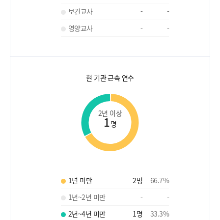
보건교사
-
-
영양교사
-
-
현 기관 근속 연수
2년 이상
1
명
1년 미만
2
명
66.7
%
1년~2년 미만
-
-
2년~4년 미만
1
명
33.3
%