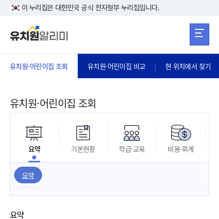
본문 바로가기
주메뉴 바로가
본문 바로가기
이 누리집은 대한민국 공식 전자정부 누리집입니다.
유치원·어린이집 조회
유치원·어린이집 비교
현 위치에서 찾기
유치원·어린이집 조회
요약
기본현황
학급·교육
비용·회계
요약
요약