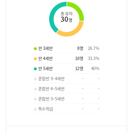
총 유아
30
명
만 3세반
8
명
26.7
%
만 4세반
10
명
33.3
%
만 5세반
12
명
40
%
혼합반 3~4세반
-
-
혼합반 4~5세반
-
-
혼합반 3~5세반
-
-
특수학급
-
-