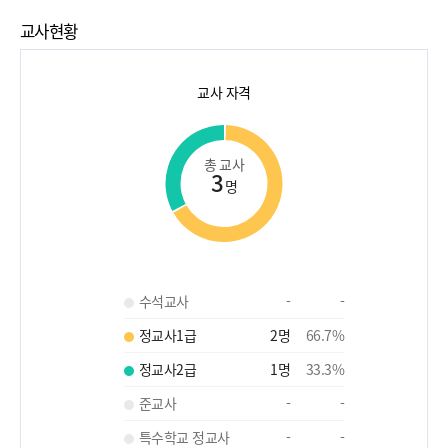
교사현황
교사 자격
총 교사
3
명
수석교사
-
-
정교사1급
2
명
66.7
%
정교사2급
1
명
33.3
%
준교사
-
-
특수학교 정교사
-
-