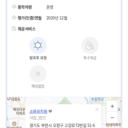
통학차량
운영
평가(인증)연월
2020년 12월
제공서비스
방과후 과정
특수학급
해당없음
소화유치원
사립_법인
경기도 부천시 오정구 고강로72번길 51-6