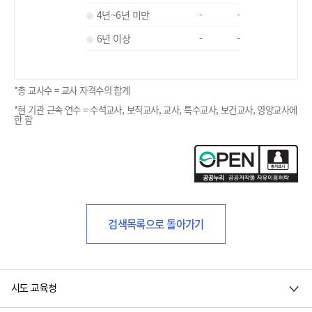
4년~6년 미만
-
-
6년 이상
-
-
*총 교사수 = 교사 자격수의 합계
*현 기관 근속 연수 = 수석교사, 보직교사, 교사, 특수교사, 보건교사, 영양교사에
한 함
검색목록으로 돌아가기
시도 교육청