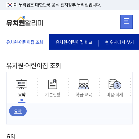
본문 바로가기
주메뉴 바로가
본문 바로가기
이 누리집은 대한민국 공식 전자정부 누리집입니다.
유치원·어린이집 조회
유치원·어린이집 비교
현 위치에서 찾기
유치원·어린이집 조회
요약
기본현황
학급·교육
비용·회계
요약
요약