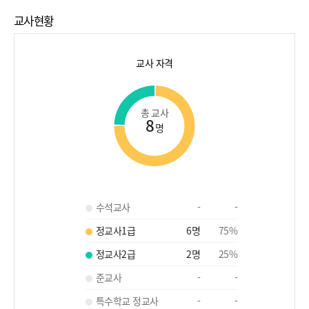
교사현황
교사 자격
총 교사
8
명
수석교사
-
-
정교사1급
6
명
75
%
정교사2급
2
명
25
%
준교사
-
-
특수학교 정교사
-
-