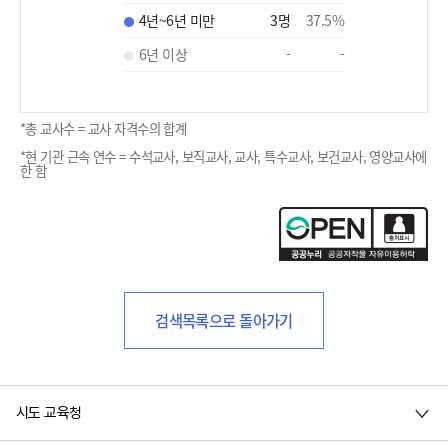
4년~6년 미만
3
명
37.5
%
6년 이상
-
-
*총 교사수 = 교사 자격수의 합계
*현 기관 근속 연수 = 수석교사, 보직교사, 교사, 특수교사, 보건교사, 영양교사에
한 함
검색목록으로 돌아가기
시도 교육청