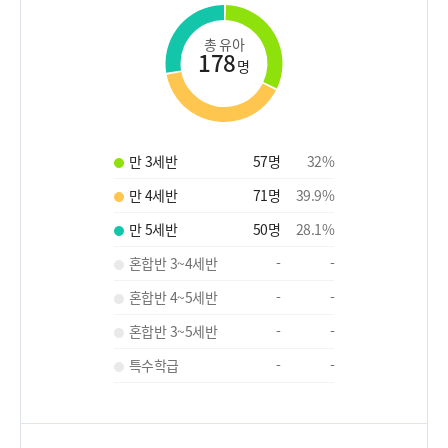
총 유아
178
명
만 3세반
57
명
32
%
만 4세반
71
명
39.9
%
만 5세반
50
명
28.1
%
혼합반 3~4세반
-
-
혼합반 4~5세반
-
-
혼합반 3~5세반
-
-
특수학급
-
-