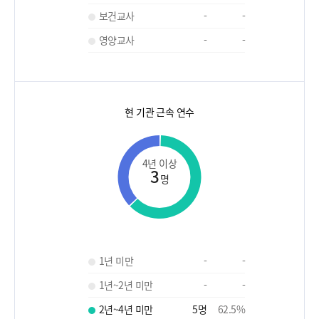
보건교사
-
-
영양교사
-
-
현 기관 근속 연수
4년 이상
3
명
1년 미만
-
-
1년~2년 미만
-
-
2년~4년 미만
5
명
62.5
%