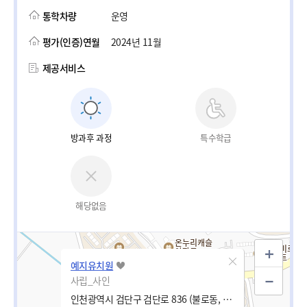
통학차량
운영
평가(인증)연월
2024년 11월
제공서비스
방과후 과정
특수학급
해당없음
예지유치원
사립_사인
인천광역시 검단구 검단로 836 (불로동, 월드아파트)