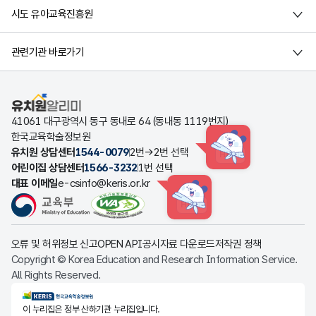
시도 유아교육진흥원
관련기관 바로가기
유치원알리미
41061 대구광역시 동구 동내로 64 (동내동 1119번지)
한국교육학술정보원
유치원 상담센터
1544-0079
2번→2번 선택
HINT
어린이집 상담센터
1566-3232
1번 선택
대표 이메일
e-csinfo@keris.or.kr
HINT
오류 및 허위정보 신고
OPEN API
공시자료 다운로드
저작권 정책
Copyright © Korea Education and Research Information Service.
All Rights Reserved.
KERIS한국교육학술정보원
이 누리집은 정부 산하기관 누리집입니다.