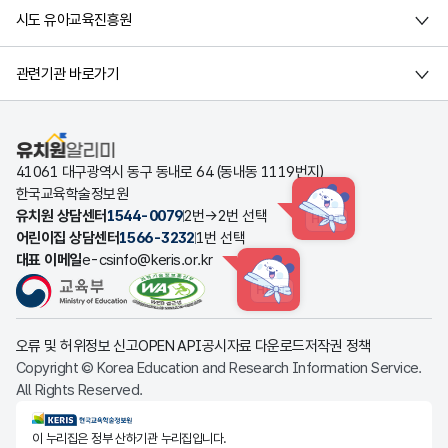
시도 유아교육진흥원
관련기관 바로가기
유치원알리미
41061 대구광역시 동구 동내로 64 (동내동 1119번지)
한국교육학술정보원
유치원 상담센터
1544-0079
2번→2번 선택
HINT
어린이집 상담센터
1566-3232
1번 선택
대표 이메일
e-csinfo@keris.or.kr
HINT
오류 및 허위정보 신고
OPEN API
공시자료 다운로드
저작권 정책
Copyright © Korea Education and Research Information Service.
All Rights Reserved.
KERIS한국교육학술정보원
이 누리집은 정부 산하기관 누리집입니다.