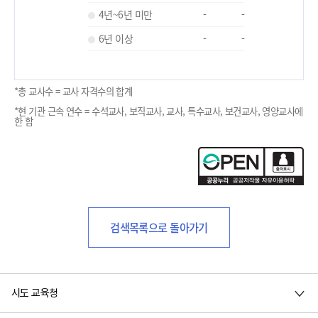
4년~6년 미만
-
-
6년 이상
-
-
*총 교사수 = 교사 자격수의 합계
*현 기관 근속 연수 = 수석교사, 보직교사, 교사, 특수교사, 보건교사, 영양교사에
한 함
검색목록으로 돌아가기
시도 교육청