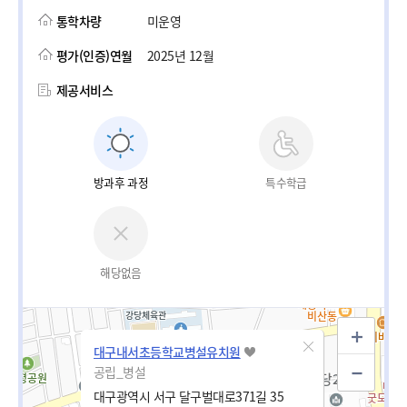
통학차량
미운영
평가(인증)연월
2025년 12월
제공서비스
방과후 과정
특수학급
해당없음
대구내서초등학교병설유치원
공립_병설
대구광역시 서구 달구벌대로371길 35