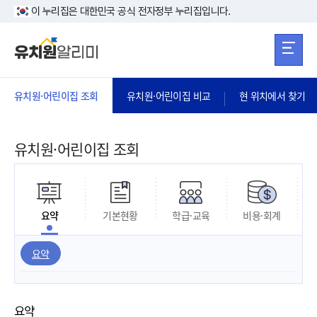
본문 바로가기
주메뉴 바로가
본문 바로가기
이 누리집은 대한민국 공식 전자정부 누리집입니다.
유치원·어린이집 조회
유치원·어린이집 비교
현 위치에서 찾기
유치원·어린이집 조회
요약
기본현황
학급·교육
비용·회계
요약
요약