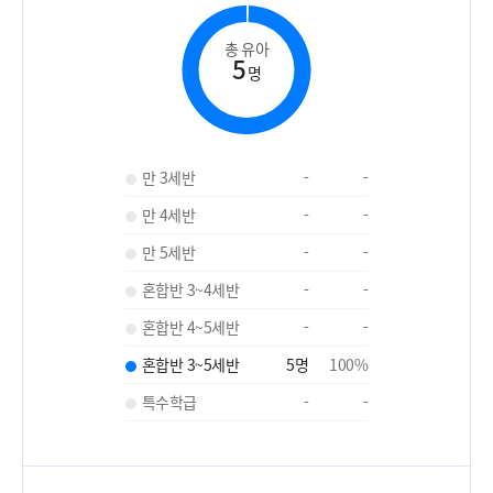
총 유아
5
명
만 3세반
-
-
만 4세반
-
-
만 5세반
-
-
혼합반 3~4세반
-
-
혼합반 4~5세반
-
-
혼합반 3~5세반
5
명
100
%
특수학급
-
-