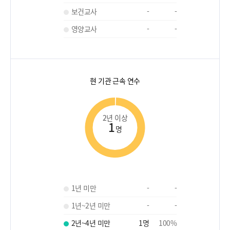
보건교사
-
-
영양교사
-
-
현 기관 근속 연수
2년 이상
1
명
1년 미만
-
-
1년~2년 미만
-
-
2년~4년 미만
1
명
100
%