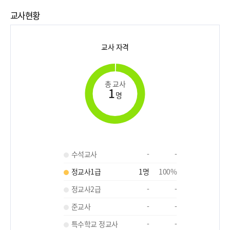
교사현황
교사 자격
총 교사
1
명
수석교사
-
-
정교사1급
1
명
100
%
정교사2급
-
-
준교사
-
-
특수학교 정교사
-
-