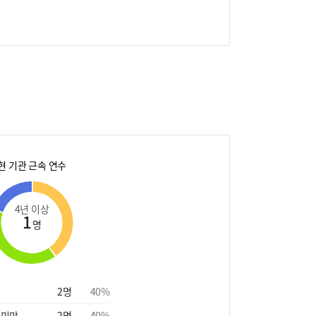
현 기관 근속 연수
4년 이상
1
명
2
명
40
%
 미만
2
명
40
%