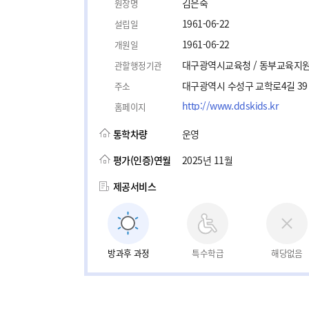
김은숙
원장명
1961-06-22
설립일
1961-06-22
개원일
대구광역시교육청 / 동부교육지
관할행정기관
대구광역시 수성구 교학로4길 39
주소
http://www.ddskids.kr
홈페이지
통학차량
운영
평가(인증)연월
2025년 11월
제공서비스
방과후 과정
특수학급
해당없음