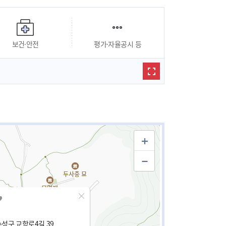
보건·안전
평가·자율공시 등
성구 교학로4길 39