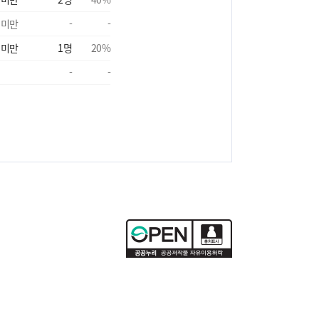
 미만
-
-
 미만
1
명
20
%
-
-