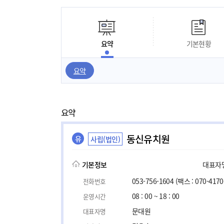
요약
기본현황
요약
요약
동신유치원
유
사립(법인)
기본정보
대표자명,
053-756-1604
(팩스 : 070-4170
전화번호
08 : 00 ~ 18 : 00
운영시간
문대원
대표자명