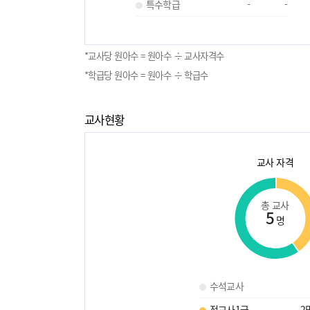
특수학급
-
-
*교사당 원아수 = 원아수 ÷ 교사자격수
*학급당 원아수 = 원아수 ÷ 학급수
교사현황
교사 자격
총 교사
5
명
수석교사
정교사1급
2