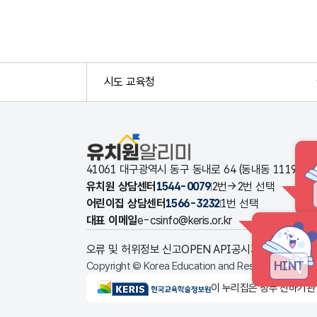
시도 교육청
유치원알리미
41061 대구광역시 동구 동내로 64 (동내동 1119
유치원 상담센터
1544-0079
2번→2번 선택
어린이집 상담센터
1566-3232
1번 선택
대표 이메일
e-csinfo@keris.or.kr
오류 및 허위정보 신고
OPEN API
공시자료 다운로드
HINT
Copyright © Korea Education and Research Informat
KERIS한국교육학술정보원
이 누리집은 정부 산하기관