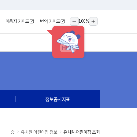
이용자 가이드
번역 가이드
100
%
축소
확대
HINT
정보공시지표
유치원·어린이집 정보
유치원·어린이집 조회