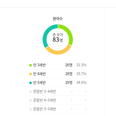
원아수
총 유아
83
명
만 3세반
26
명
31.3
%
만 4세반
28
명
33.7
%
만 5세반
29
명
34.9
%
혼합반 3~4세반
-
-
혼합반 4~5세반
-
-
혼합반 3~5세반
-
-