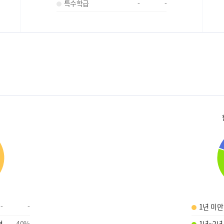
특수학급
-
-
-
-
1년 미만
명
40
%
1년~2년