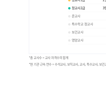
정교사2급
3
준교사
특수학교 정교사
보건교사
영양교사
*총 교사수 = 교사 자격수의 합계
*현 기관 근속 연수 = 수석교사, 보직교사, 교사, 특수교사, 보건