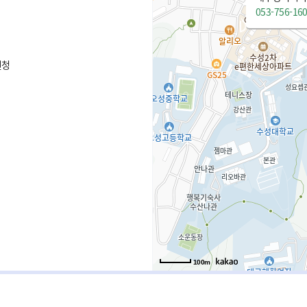
053-756-16
원청
100m