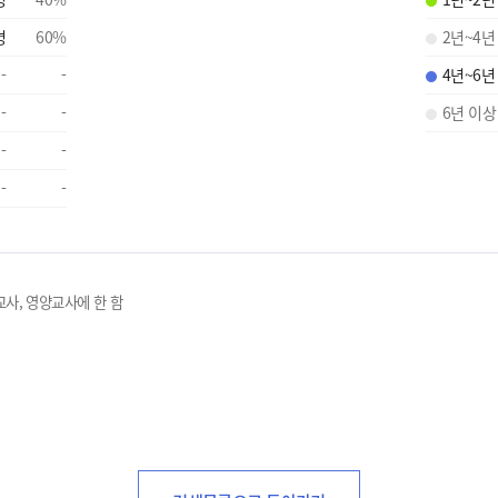
명
60
%
2년~4년
-
-
4년~6년
-
-
6년 이상
-
-
-
-
교사, 영양교사에 한 함