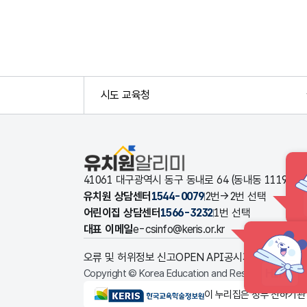
시도 교육청
유치원알리미
41061 대구광역시 동구 동내로 64 (동내동 1119
유치원 상담센터
1544-0079
2번→2번 선택
어린이집 상담센터
1566-3232
1번 선택
대표 이메일
e-csinfo@keris.or.kr
오류 및 허위정보 신고
OPEN API
공시자료 다운로드
HINT
Copyright © Korea Education and Research Informat
KERIS한국교육학술정보원
이 누리집은 정부 산하기관