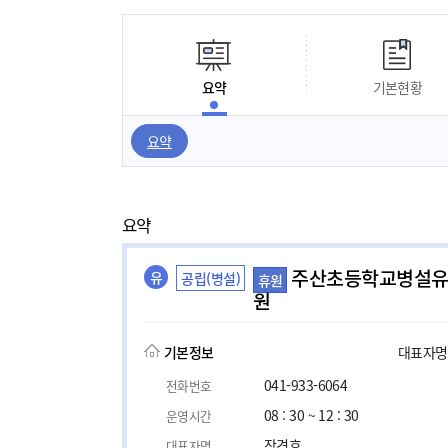
요약
기본현황
요약
요약
주산초등학교병설
유
공립(병설)
휴원
원
기본정보
대표자명, 
041-933-6064
전화번호
08 : 30 ~ 12 : 30
운영시간
장경호
대표자명