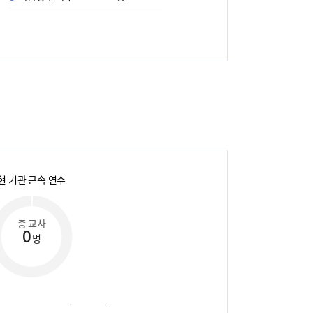
현 기관 근속 연수
총 교사
0
명
-
-