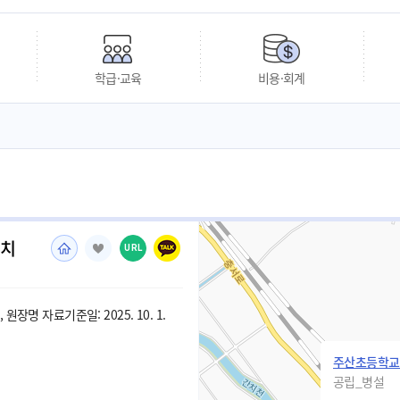
학급·교육
비용·회계
유치
URL
원장명 자료기준일: 2025. 10. 1.
주산초등학교
공립_병설