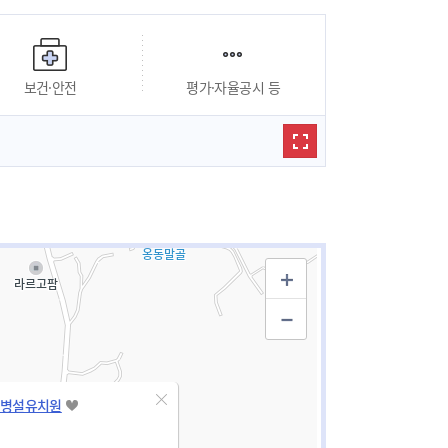
보건·안전
평가·자율공시 등
병설유치원