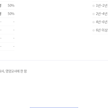
명
50
%
1년~2년
명
50
%
2년~4년
-
-
4년~6년
-
-
6년 이상
-
-
-
-
교사, 영양교사에 한 함