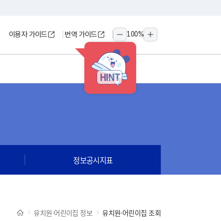
이용자 가이드
번역 가이드
100
%
축소
확대
HINT
정보공시지표
유치원·어린이집 정보
유치원·어린이집 조회