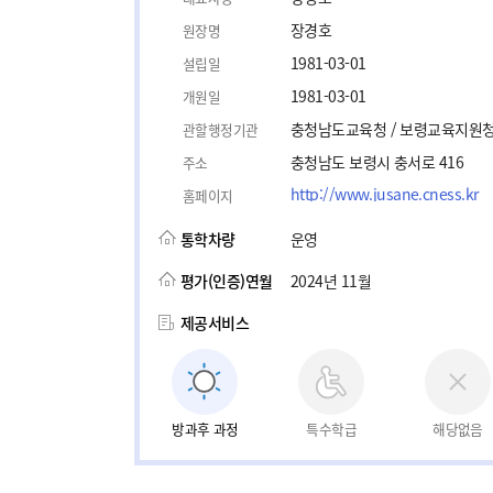
장경호
원장명
1981-03-01
설립일
1981-03-01
개원일
충청남도교육청 / 보령교육지원
관할행정기관
충청남도 보령시 충서로 416
주소
http://www.jusane.cness.kr
홈페이지
통학차량
운영
평가(인증)연월
2024년 11월
제공서비스
방과후 과정
특수학급
해당없음