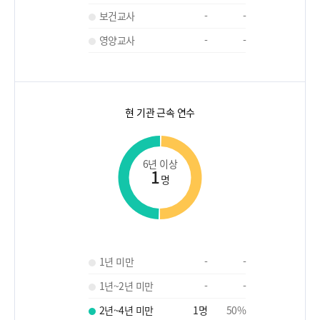
보건교사
-
-
영양교사
-
-
현 기관 근속 연수
6년 이상
1
명
1년 미만
-
-
1년~2년 미만
-
-
2년~4년 미만
1
명
50
%