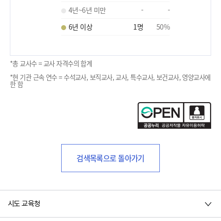
4년~6년 미만
-
-
6년 이상
1
명
50
%
*총 교사수 = 교사 자격수의 합계
*현 기관 근속 연수 = 수석교사, 보직교사, 교사, 특수교사, 보건교사, 영양교사에
한 함
검색목록으로 돌아가기
시도 교육청