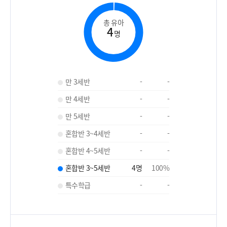
총 유아
4
명
만 3세반
-
-
만 4세반
-
-
만 5세반
-
-
혼합반 3~4세반
-
-
혼합반 4~5세반
-
-
혼합반 3~5세반
4
명
100
%
특수학급
-
-