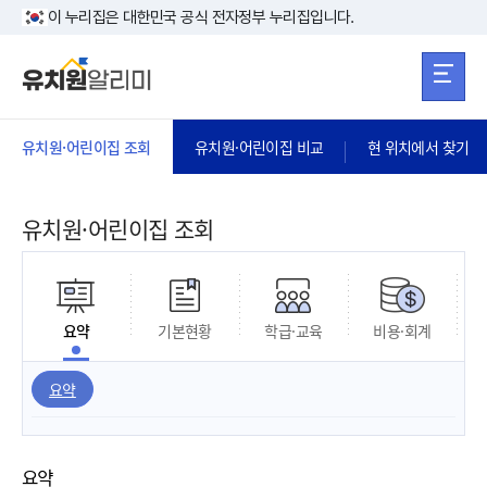
본문 바로가기
주메뉴 바로가
본문 바로가기
이 누리집은 대한민국 공식 전자정부 누리집입니다.
유치원·어린이집 조회
유치원·어린이집 비교
현 위치에서 찾기
유치원·어린이집 조회
요약
기본현황
학급·교육
비용·회계
요약
요약