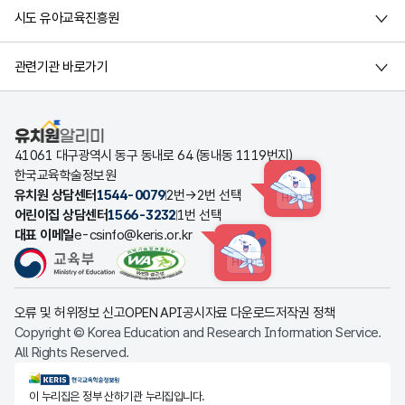
시도 유아교육진흥원
관련기관 바로가기
유치원알리미
41061 대구광역시 동구 동내로 64 (동내동 1119번지)
한국교육학술정보원
유치원 상담센터
1544-0079
2번→2번 선택
HINT
어린이집 상담센터
1566-3232
1번 선택
대표 이메일
e-csinfo@keris.or.kr
HINT
오류 및 허위정보 신고
OPEN API
공시자료 다운로드
저작권 정책
Copyright © Korea Education and Research Information Service.
All Rights Reserved.
KERIS한국교육학술정보원
이 누리집은 정부 산하기관 누리집입니다.