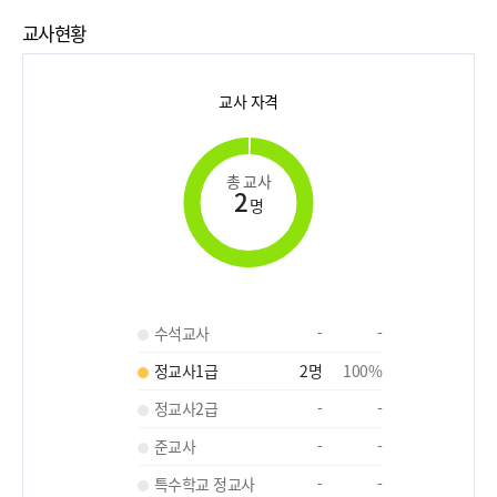
교사현황
교사 자격
총 교사
2
명
수석교사
-
-
정교사1급
2
명
100
%
정교사2급
-
-
준교사
-
-
특수학교 정교사
-
-