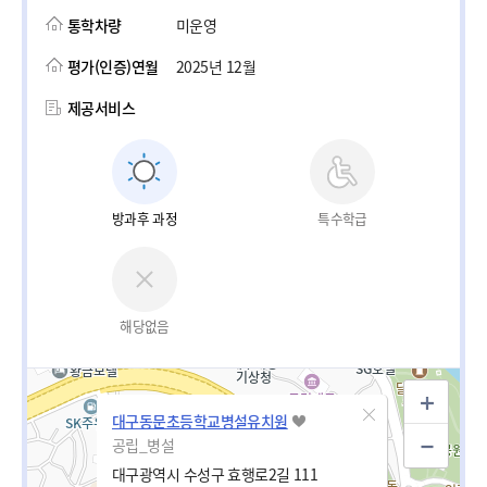
통학차량
미운영
평가(인증)연월
2025년 12월
제공서비스
방과후 과정
특수학급
해당없음
대구동문초등학교병설유치원
공립_병설
대구광역시 수성구 효행로2길 111