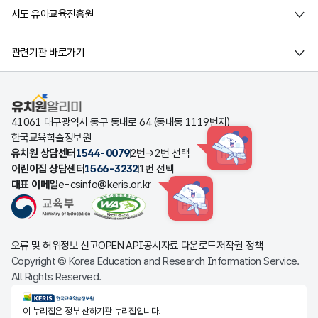
시도 유아교육진흥원
관련기관 바로가기
유치원알리미
41061 대구광역시 동구 동내로 64 (동내동 1119번지)
한국교육학술정보원
유치원 상담센터
1544-0079
2번→2번 선택
HINT
어린이집 상담센터
1566-3232
1번 선택
대표 이메일
e-csinfo@keris.or.kr
HINT
오류 및 허위정보 신고
OPEN API
공시자료 다운로드
저작권 정책
Copyright © Korea Education and Research Information Service.
All Rights Reserved.
KERIS한국교육학술정보원
이 누리집은 정부 산하기관 누리집입니다.