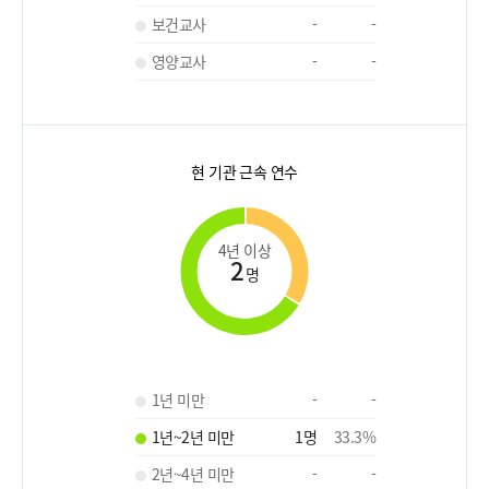
보건교사
-
-
영양교사
-
-
현 기관 근속 연수
4년 이상
2
명
1년 미만
-
-
1년~2년 미만
1
명
33.3
%
2년~4년 미만
-
-