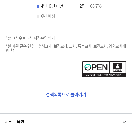
4년~6년 미만
2
명
66.7
%
6년 이상
-
-
*총 교사수 = 교사 자격수의 합계
*현 기관 근속 연수 = 수석교사, 보직교사, 교사, 특수교사, 보건교사, 영양교사에
한 함
검색목록으로 돌아가기
시도 교육청