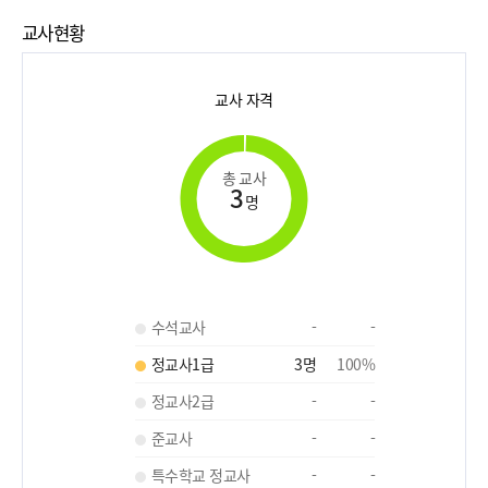
교사현황
교사 자격
총 교사
3
명
수석교사
-
-
정교사1급
3
명
100
%
정교사2급
-
-
준교사
-
-
특수학교 정교사
-
-