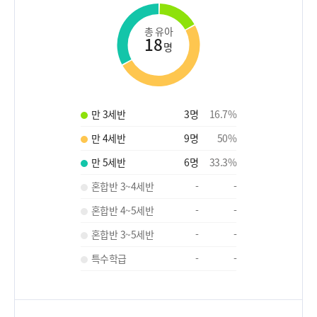
총 유아
18
명
만 3세반
3
명
16.7
%
만 4세반
9
명
50
%
만 5세반
6
명
33.3
%
혼합반 3~4세반
-
-
혼합반 4~5세반
-
-
혼합반 3~5세반
-
-
특수학급
-
-