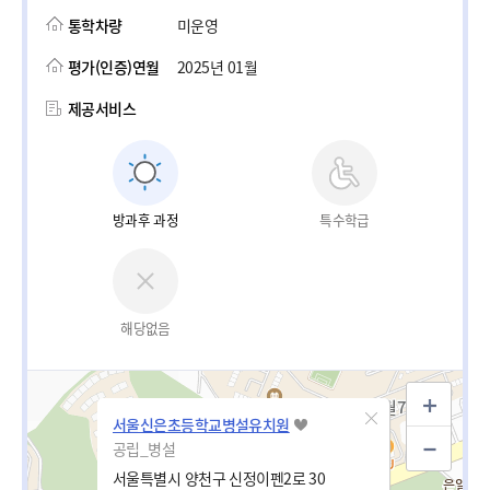
통학차량
미운영
평가(인증)연월
2025년 01월
제공서비스
방과후 과정
특수학급
해당없음
서울신은초등학교병설유치원
공립_병설
서울특별시 양천구 신정이펜2로 30