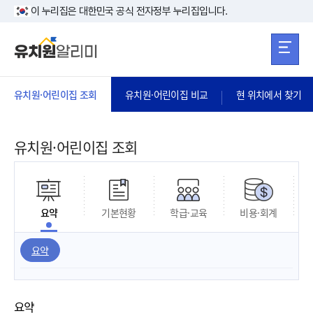
본문 바로가기
주메뉴 바로가
본문 바로가기
이 누리집은 대한민국 공식 전자정부 누리집입니다.
유치원·어린이집 조회
유치원·어린이집 비교
현 위치에서 찾기
유치원·어린이집 조회
요약
기본현황
학급·교육
비용·회계
요약
요약