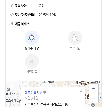
통학차량
운영
평가(인증)연월
2025년 12월
제공서비스
방과후 과정
특수학급
해당없음
해뜨는유치원
사립_사인
서울특별시 성북구 서경로2길 16