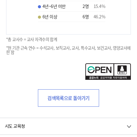
4년~6년 미만
2
명
15.4
%
6년 이상
6
명
46.2
%
*총 교사수 = 교사 자격수의 합계
*현 기관 근속 연수 = 수석교사, 보직교사, 교사, 특수교사, 보건교사, 영양교사에
한 함
검색목록으로 돌아가기
시도 교육청