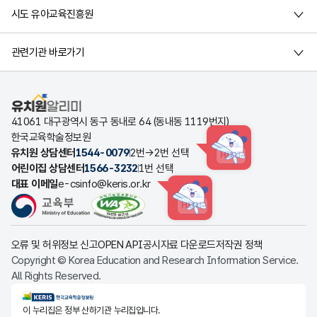
시도 유아교육진흥원
관련기관 바로가기
유치원알리미
41061 대구광역시 동구 동내로 64 (동내동 1119번지)
한국교육학술정보원
유치원 상담센터
1544-0079
2번→2번 선택
HINT
어린이집 상담센터
1566-3232
1번 선택
대표 이메일
e-csinfo@keris.or.kr
HINT
오류 및 허위정보 신고
OPEN API
공시자료 다운로드
저작권 정책
Copyright © Korea Education and Research Information Service.
All Rights Reserved.
KERIS한국교육학술정보원
이 누리집은 정부 산하기관 누리집입니다.