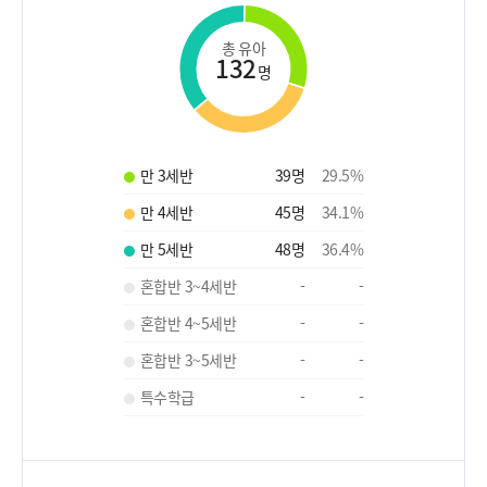
총 유아
132
명
만 3세반
39
명
29.5
%
만 4세반
45
명
34.1
%
만 5세반
48
명
36.4
%
혼합반 3~4세반
-
-
혼합반 4~5세반
-
-
혼합반 3~5세반
-
-
특수학급
-
-