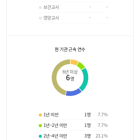
보건교사
-
-
영양교사
-
-
현 기관 근속 연수
6년 이상
6
명
1년 미만
1
명
7.7
%
1년~2년 미만
1
명
7.7
%
2년~4년 미만
3
명
23.1
%