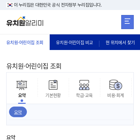
본문 바로가기
주메뉴 바로가
본문 바로가기
이 누리집은 대한민국 공식 전자정부 누리집입니다.
유치원·어린이집 조회
유치원·어린이집 비교
현 위치에서 찾기
유치원·어린이집 조회
요약
기본현황
학급·교육
비용·회계
요약
요약