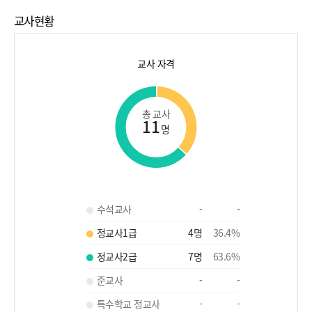
교사현황
교사 자격
총 교사
11
명
수석교사
-
-
정교사1급
4
명
36.4
%
정교사2급
7
명
63.6
%
준교사
-
-
특수학교 정교사
-
-