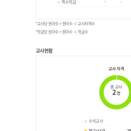
특수학급
-
-
*교사당 원아수 = 원아수 ÷ 교사자격수
*학급당 원아수 = 원아수 ÷ 학급수
교사현황
교사 자격
총 교사
2
명
수석교사
정교사1급
2