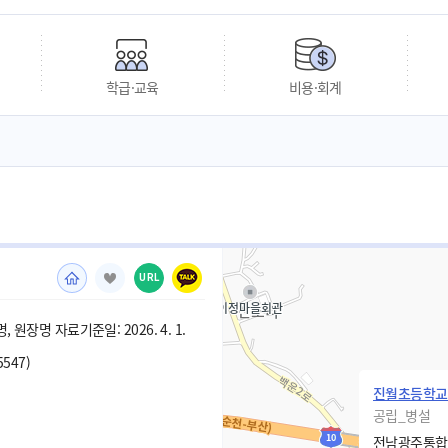
학급·교육
비용·회계
URL
 원장명 자료기준일: 2026. 4. 1.
5547)
진월초등학교
공립_병설