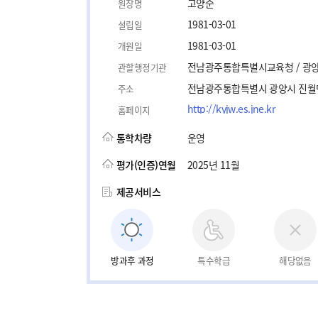
고양순
원장명
1981-03-01
설립일
1981-03-01
개원일
전남광주통합특별시교육청 / 광
관할행정기관
전남광주통합특별시 광양시 진월면
주소
http://kyjw.es.jne.kr
홈페이지
통학차량
운영
평가(인증)연월
2025년 11월
제공서비스
방과후 과정
특수학급
해당없음