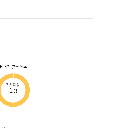
현 기관 근속 연수
2년 이상
1
명
-
-
 미만
-
-