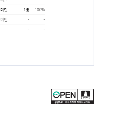
 미만
1
명
100
%
 미만
-
-
-
-