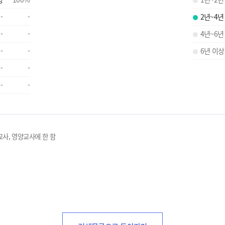
-
-
2년~4년
-
-
4년~6년
-
-
6년 이상
-
-
-
-
교사, 영양교사에 한 함