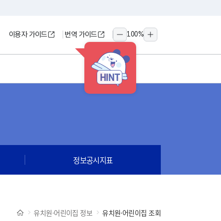
이용자 가이드
번역 가이드
100
%
축소
확대
HINT
정보공시지표
유치원·어린이집 정보
유치원·어린이집 조회