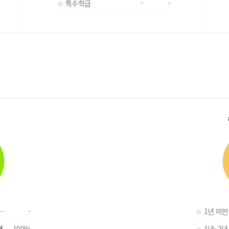
특수학급
-
-
-
-
1년 미만
명
100
%
1년~2년