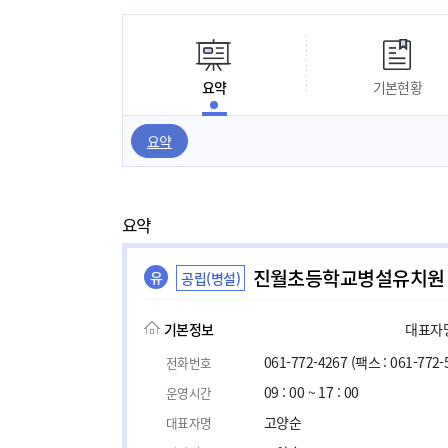
요약
기본현황
요약
요약
진월초등학교병설유치원
유
공립(병설)
기본정보
대표자명,
061-772-4267
(팩스 : 061-772-
전화번호
09 : 00 ~ 17 : 00
운영시간
고양순
대표자명