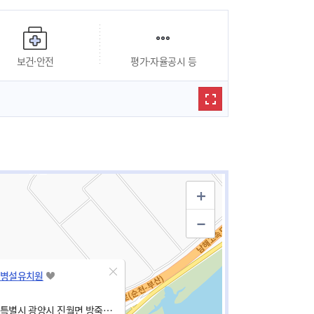
보건·안전
평가·자율공시 등
병설유치원
전남광주통합특별시 광양시 진월면 방죽1길 10