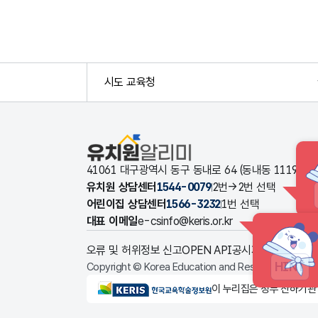
시도 교육청
유치원알리미
41061 대구광역시 동구 동내로 64 (동내동 1119
유치원 상담센터
1544-0079
2번→2번 선택
어린이집 상담센터
1566-3232
1번 선택
대표 이메일
e-csinfo@keris.or.kr
오류 및 허위정보 신고
OPEN API
공시자료 다운로드
HINT
Copyright © Korea Education and Research Informat
KERIS한국교육학술정보원
이 누리집은 정부 산하기관