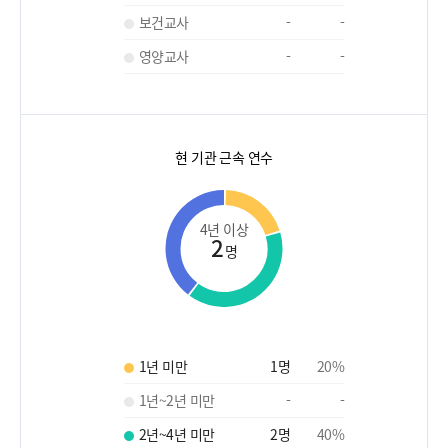
보건교사
-
-
영양교사
-
-
현 기관 근속 연수
4년 이상
2
명
1년 미만
1
명
20
%
1년~2년 미만
-
-
2년~4년 미만
2
명
40
%