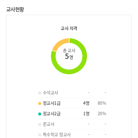
교사현황
교사 자격
총 교사
5
명
수석교사
-
-
정교사1급
4
명
80
%
정교사2급
1
명
20
%
준교사
-
-
특수학교 정교사
-
-