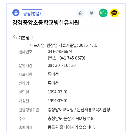
유
공립(병설)
URL
강경중앙초등학교병설유치원
기본정보
대표자명, 원장명 자료기준일: 2026. 4. 1.
041-745-6674
전화번호
(팩스 : 041-745-0679)
08 : 30 ~ 16 : 30
운영시간
류미선
대표자명
류미선
원장명
1994-03-01
설립일
1994-03-01
개원일
충청남도교육청 / 논산계룡교육지원청
관할행정기관
충청남도 논산시 옥녀봉로 8
주소
등록된 홈페이지가 없습니다.
홈페이지