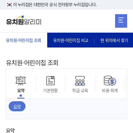
본문 바로가기
주메뉴 바로가
본문 바로가기
이 누리집은 대한민국 공식 전자정부 누리집입니다.
유치원·어린이집 조회
유치원·어린이집 비교
현 위치에서 찾기
유치원·어린이집 조회
요약
기본현황
학급·교육
비용·회계
요약
요약