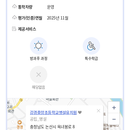
통학차량
운영
평가(인증)연월
2025년 11월
제공서비스
방과후 과정
특수학급
해당없음
강경중앙초등학교병설유치원
공립_병설
충청남도 논산시 옥녀봉로 8