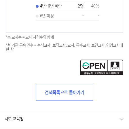
4년~6년 미만
2
명
40
%
6년 이상
-
-
*총 교사수 = 교사 자격수의 합계
*현 기관 근속 연수 = 수석교사, 보직교사, 교사, 특수교사, 보건교사, 영양교사에
한 함
검색목록으로 돌아가기
시도 교육청