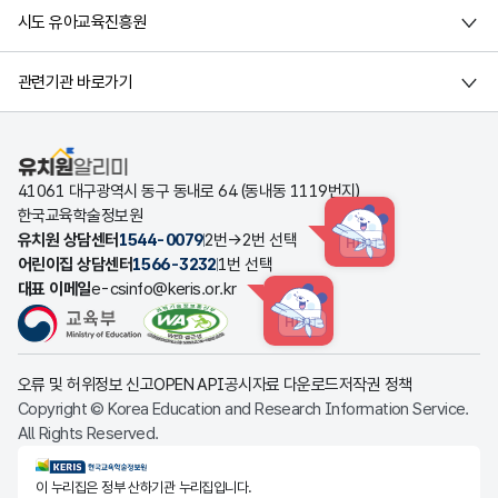
시도 유아교육진흥원
관련기관 바로가기
유치원알리미
41061 대구광역시 동구 동내로 64 (동내동 1119번지)
한국교육학술정보원
유치원 상담센터
1544-0079
2번→2번 선택
HINT
어린이집 상담센터
1566-3232
1번 선택
대표 이메일
e-csinfo@keris.or.kr
HINT
오류 및 허위정보 신고
OPEN API
공시자료 다운로드
저작권 정책
Copyright © Korea Education and Research Information Service.
All Rights Reserved.
KERIS한국교육학술정보원
이 누리집은 정부 산하기관 누리집입니다.