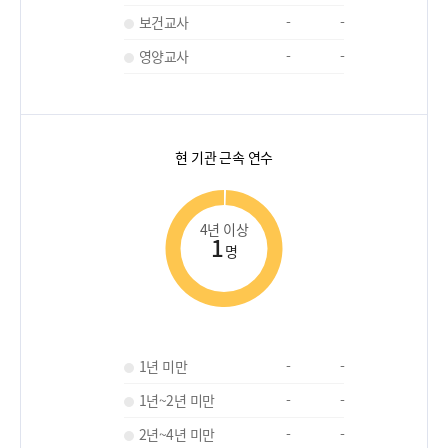
보건교사
-
-
영양교사
-
-
현 기관 근속 연수
4년 이상
1
명
1년 미만
-
-
1년~2년 미만
-
-
2년~4년 미만
-
-