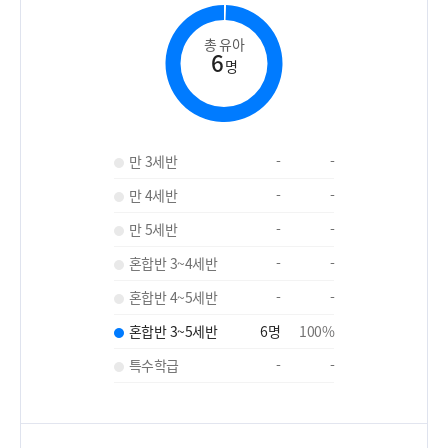
총 유아
6
명
만 3세반
-
-
만 4세반
-
-
만 5세반
-
-
혼합반 3~4세반
-
-
혼합반 4~5세반
-
-
혼합반 3~5세반
6
명
100
%
특수학급
-
-