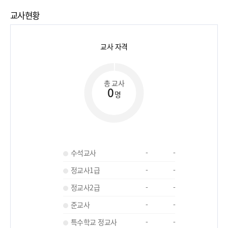
교사현황
교사 자격
총 교사
0
명
수석교사
-
-
정교사1급
-
-
정교사2급
-
-
준교사
-
-
특수학교 정교사
-
-