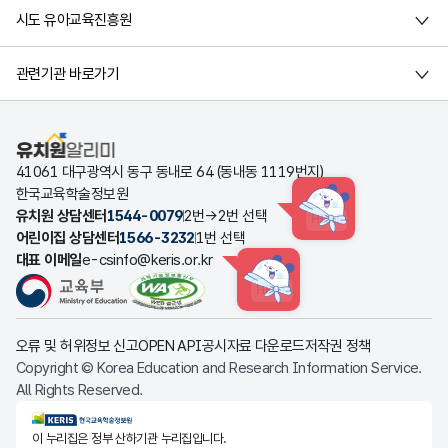
시도 유아교육진흥원
관련기관 바로가기
유치원알리미
41061 대구광역시 동구 동내로 64 (동내동 1119번지)
한국교육학술정보원
유치원 상담센터
1544-0079
2번→2번 선택
HINT
어린이집 상담센터
1566-3232
1번 선택
대표 이메일
e-csinfo@keris.or.kr
HINT
오류 및 허위정보 신고
OPEN API
공시자료 다운로드
저작권 정책
Copyright © Korea Education and Research Information Service.
All Rights Reserved.
KERIS한국교육학술정보원
이 누리집은 정부 산하기관 누리집입니다.