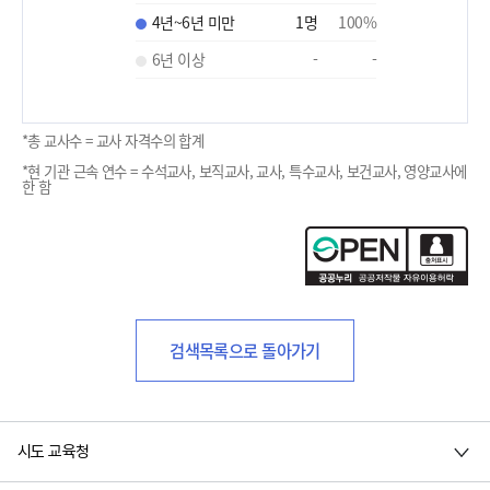
4년~6년 미만
1
명
100
%
6년 이상
-
-
*총 교사수 = 교사 자격수의 합계
*현 기관 근속 연수 = 수석교사, 보직교사, 교사, 특수교사, 보건교사, 영양교사에
한 함
검색목록으로 돌아가기
시도 교육청