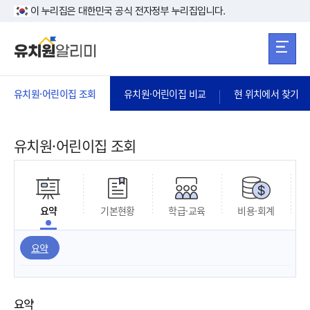
본문 바로가기
주메뉴 바로가
본문 바로가기
이 누리집은 대한민국 공식 전자정부 누리집입니다.
유치원·어린이집 조회
유치원·어린이집 비교
현 위치에서 찾기
유치원·어린이집 조회
요약
기본현황
학급·교육
비용·회계
요약
요약