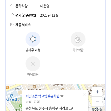
통학차량
미운영
평가(인증)연월
2025년 12월
제공서비스
방과후 과정
특수학급
해당없음
서경초등학교병설유치원
공립_병설
충청북도 청주시 흥덕구 서경로 19