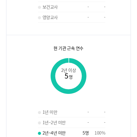
보건교사
-
-
영양교사
-
-
현 기관 근속 연수
2년 이상
5
명
1년 미만
-
-
1년~2년 미만
-
-
2년~4년 미만
5
명
100
%