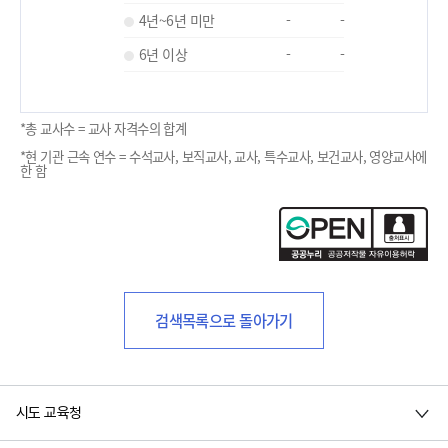
4년~6년 미만
-
-
6년 이상
-
-
*총 교사수 = 교사 자격수의 합계
*현 기관 근속 연수 = 수석교사, 보직교사, 교사, 특수교사, 보건교사, 영양교사에
한 함
검색목록으로 돌아가기
시도 교육청