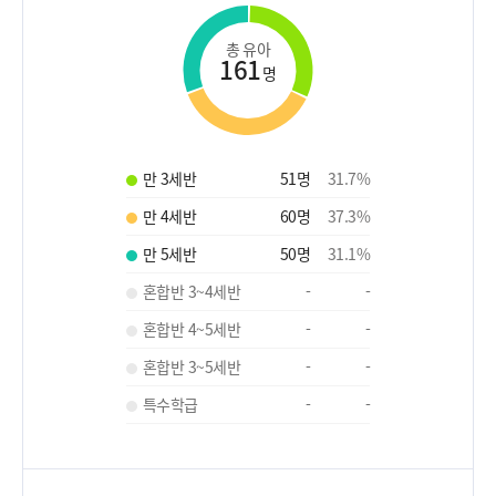
총 유아
161
명
만 3세반
51
명
31.7
%
만 4세반
60
명
37.3
%
만 5세반
50
명
31.1
%
혼합반 3~4세반
-
-
혼합반 4~5세반
-
-
혼합반 3~5세반
-
-
특수학급
-
-