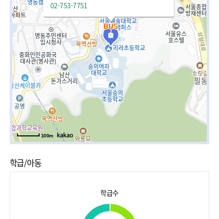
02-753-7751
100m
학급/아동
학급수