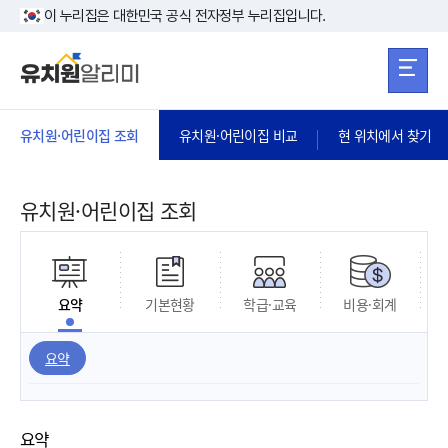
본문 바로가기
주메뉴 바로가
본문 바로가기
이 누리집은 대한민국 공식 전자정부 누리집입니다.
유치원·어린이집 조회
유치원·어린이집 비교
현 위치에서 찾기
유치원·어린이집 조회
요약
기본현황
학급·교육
비용·회계
요약
요약