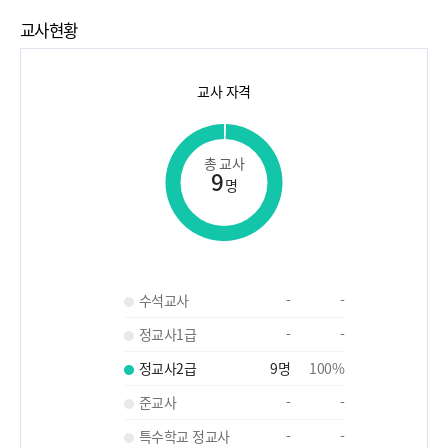
교사현황
교사 자격
총 교사
9
명
수석교사
-
-
정교사1급
-
-
정교사2급
9
명
100
%
준교사
-
-
특수학교 정교사
-
-