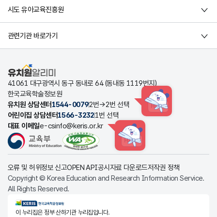
시도 유아교육진흥원
관련기관 바로가기
유치원알리미
41061 대구광역시 동구 동내로 64 (동내동 1119번지)
한국교육학술정보원
유치원 상담센터
1544-0079
2번→2번 선택
HINT
어린이집 상담센터
1566-3232
1번 선택
대표 이메일
e-csinfo@keris.or.kr
HINT
오류 및 허위정보 신고
OPEN API
공시자료 다운로드
저작권 정책
Copyright © Korea Education and Research Information Service.
All Rights Reserved.
KERIS한국교육학술정보원
이 누리집은 정부 산하기관 누리집입니다.