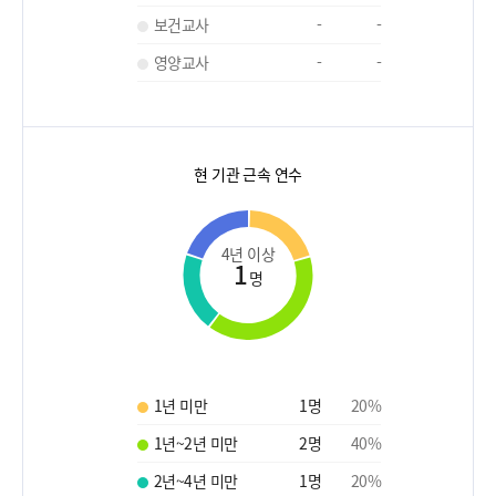
보건교사
-
-
영양교사
-
-
현 기관 근속 연수
4년 이상
1
명
1년 미만
1
명
20
%
1년~2년 미만
2
명
40
%
2년~4년 미만
1
명
20
%