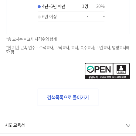
4년~6년 미만
1
명
20
%
6년 이상
-
-
*총 교사수 = 교사 자격수의 합계
*현 기관 근속 연수 = 수석교사, 보직교사, 교사, 특수교사, 보건교사, 영양교사에
한 함
검색목록으로 돌아가기
시도 교육청