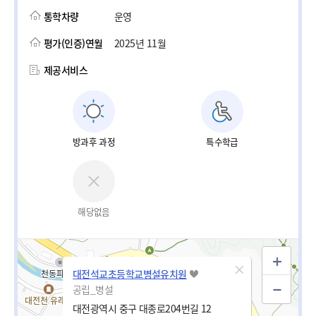
통학차량
운영
평가(인증)연월
2025년 11월
제공서비스
방과후 과정
특수학급
해당없음
대전석교초등학교병설유치원
공립_병설
대전광역시 중구 대종로204번길 12