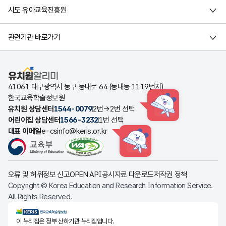
시도 유아교육진흥원
관련기관 바로가기
유치원알리미
41061 대구광역시 동구 동내로 64 (동내동 1119번지)
한국교육학술정보원
유치원 상담센터
1544-0079
2번→2번 선택
HINT
어린이집 상담센터
1566-3232
1번 선택
대표 이메일
e-csinfo@keris.or.kr
HINT
오류 및 허위정보 신고
OPEN API
공시자료 다운로드
저작권 정책
Copyright © Korea Education and Research Information Service.
All Rights Reserved.
KERIS한국교육학술정보원
이 누리집은 정부 산하기관 누리집입니다.