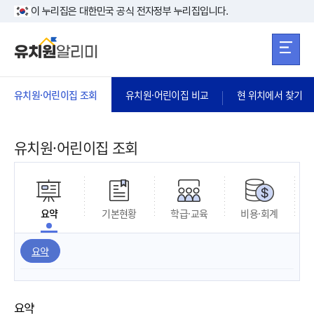
본문 바로가기
주메뉴 바로가
본문 바로가기
이 누리집은 대한민국 공식 전자정부 누리집입니다.
유치원·어린이집 조회
유치원·어린이집 비교
현 위치에서 찾기
유치원·어린이집 조회
요약
기본현황
학급·교육
비용·회계
요약
요약