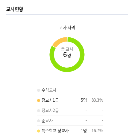
교사현황
교사 자격
총 교사
6
명
수석교사
-
-
정교사1급
5
명
83.3
%
정교사2급
-
-
준교사
-
-
특수학교 정교사
1
명
16.7
%