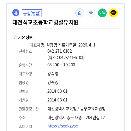
유
공립(병설)
URL
대전석교초등학교병설유치원
기본정보
대표자명, 원장명 자료기준일: 2026. 4. 1.
042-271-6102
전화번호
(팩스 : 042-271-6103)
08 : 00 ~ 19 : 00
운영시간
강숙영
대표자명
강숙영
원장명
2014-03-01
설립일
2014-03-01
개원일
대전광역시교육청 / 동부교육지원청
관할행정기관
대전광역시 중구 대종로204번길 12
주소
https://seokgyoes.djsch.kr/sub/info.do?m=080101&s=seokgyoes
홈페이지