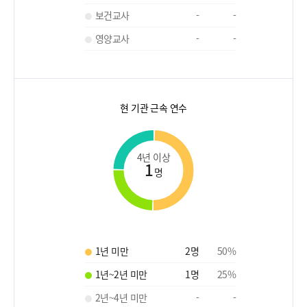
보건교사
-
-
영양교사
-
-
현 기관 근속 연수
4년 이상
1
명
1년 미만
2
명
50
%
1년~2년 미만
1
명
25
%
2년~4년 미만
-
-