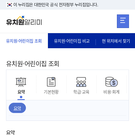
본문 바로가기
주메뉴 바로가
본문 바로가기
이 누리집은 대한민국 공식 전자정부 누리집입니다.
유치원·어린이집 조회
유치원·어린이집 비교
현 위치에서 찾기
유치원·어린이집 조회
요약
기본현황
학급·교육
비용·회계
요약
요약