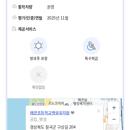
통학차량
운영
평가(인증)연월
2025년 11월
제공서비스
방과후 과정
특수학급
해당없음
왜관초등학교병설유치원
공립_병설
경상북도 칠곡군 구상길 204