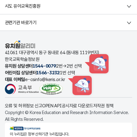
시도 유아교육진흥원
관련기관 바로가기
유치원알리미
41061 대구광역시 동구 동내로 64 (동내동 1119번지)
한국교육학술정보원
유치원 상담센터
1544-0079
2번→2번 선택
HINT
어린이집 상담센터
1566-3232
1번 선택
대표 이메일
e-csinfo@keris.or.kr
HINT
오류 및 허위정보 신고
OPEN API
공시자료 다운로드
저작권 정책
Copyright © Korea Education and Research Information Service.
All Rights Reserved.
KERIS한국교육학술정보원
이 누리집은 정부 산하기관 누리집입니다.