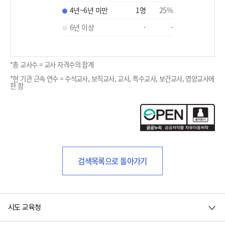
4년~6년 미만
1
명
25
%
6년 이상
-
-
*총 교사수 = 교사 자격수의 합계
*현 기관 근속 연수 = 수석교사, 보직교사, 교사, 특수교사, 보건교사, 영양교사에
한 함
검색목록으로 돌아가기
시도 교육청