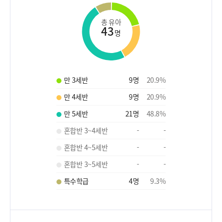
총 유아
43
명
만 3세반
9
명
20.9
%
만 4세반
9
명
20.9
%
만 5세반
21
명
48.8
%
혼합반 3~4세반
-
-
혼합반 4~5세반
-
-
혼합반 3~5세반
-
-
특수학급
4
명
9.3
%