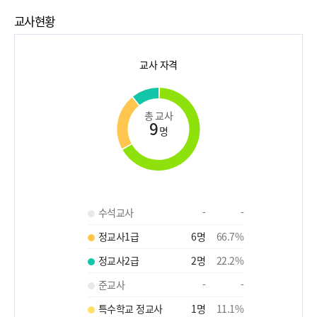
교사현황
교사 자격
총 교사
9
명
수석교사
-
-
정교사1급
6
명
66.7
%
정교사2급
2
명
22.2
%
준교사
-
-
특수학교 정교사
1
명
11.1
%