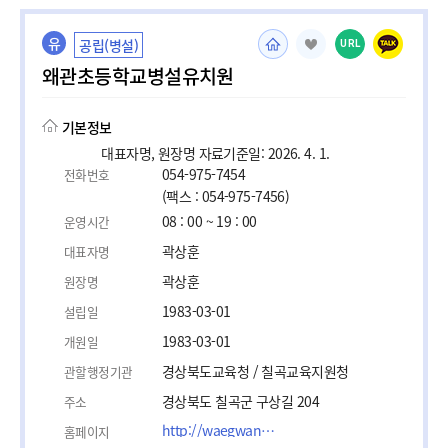
유
공립(병설)
URL
왜관초등학교병설유치원
기본정보
대표자명, 원장명 자료기준일: 2026. 4. 1.
054-975-7454
전화번호
(팩스 : 054-975-7456)
08 : 00 ~ 19 : 00
운영시간
곽상훈
대표자명
곽상훈
원장명
1983-03-01
설립일
1983-03-01
개원일
경상북도교육청 / 칠곡교육지원청
관할행정기관
경상북도 칠곡군 구상길 204
주소
http://waegwanes.school.gyo6.net/
홈페이지