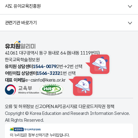
시도 유아교육진흥원
관련기관 바로가기
유치원알리미
41061 대구광역시 동구 동내로 64 (동내동 1119번지)
한국교육학술정보원
유치원 상담센터
1544-0079
2번→2번 선택
HINT
어린이집 상담센터
1566-3232
1번 선택
대표 이메일
e-csinfo@keris.or.kr
HINT
오류 및 허위정보 신고
OPEN API
공시자료 다운로드
저작권 정책
Copyright © Korea Education and Research Information Service.
All Rights Reserved.
KERIS한국교육학술정보원
이 누리집은 정부 산하기관 누리집입니다.