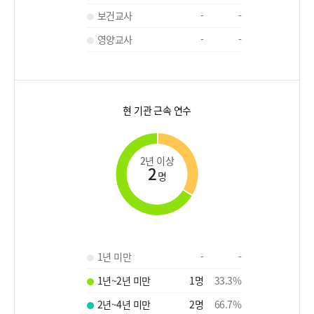
보건교사
-
-
영양교사
-
-
현 기관 근속 연수
2년 이상
2
명
1년 미만
-
-
1년~2년 미만
1
명
33.3
%
2년~4년 미만
2
명
66.7
%