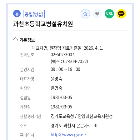
유
공립(병설)
URL
과천초등학교병설유치원
기본정보
대표자명, 원장명 자료기준일: 2026. 4. 1.
02-502-3007
전화번호
(팩스 : 02-504-2022)
09 : 00 ~ 19 : 00
운영시간
윤명숙
대표자명
윤명숙
원장명
1981-03-05
설립일
1981-03-05
개원일
경기도교육청 / 안양과천교육지원청
관할행정기관
경기도 과천시 온온사로 10
주소
http://www.gwacheon.es.kr/
홈페이지