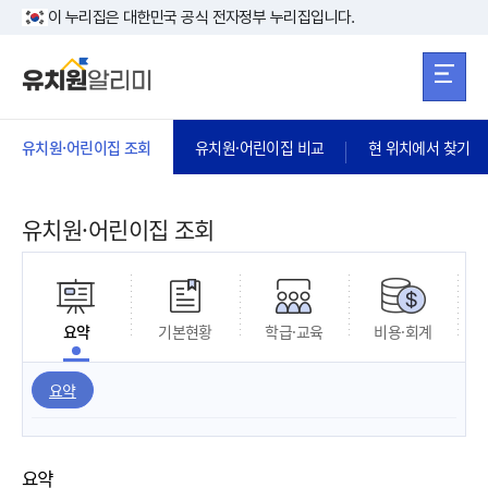
본문 바로가기
주메뉴 바로가
본문 바로가기
이 누리집은 대한민국 공식 전자정부 누리집입니다.
유치원·어린이집 조회
유치원·어린이집 비교
현 위치에서 찾기
유치원·어린이집 조회
요약
기본현황
학급·교육
비용·회계
요약
요약