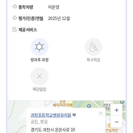
통학차량
미운영
평가(인증)연월
2025년 12월
제공서비스
방과후 과정
특수학급
해당없음
과천초등학교병설유치원
공립_병설
경기도 과천시 온온사로 10