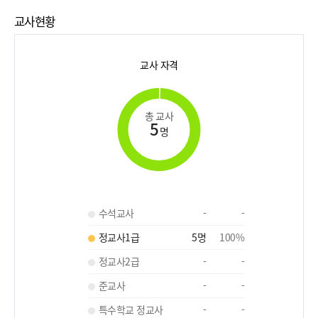
교사현황
교사 자격
총 교사
5
명
수석교사
-
-
정교사1급
5
명
100
%
정교사2급
-
-
준교사
-
-
특수학교 정교사
-
-