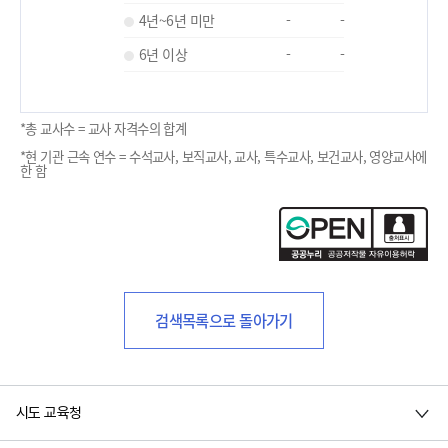
4년~6년 미만
-
-
6년 이상
-
-
*총 교사수 = 교사 자격수의 합계
*현 기관 근속 연수 = 수석교사, 보직교사, 교사, 특수교사, 보건교사, 영양교사에
한 함
검색목록으로 돌아가기
시도 교육청