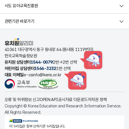
시도 유아교육진흥원
관련기관 바로가기
유치원알리미
41061 대구광역시 동구 동내로 64 (동내동 1119번지)
한국교육학술정보원
유치원 상담센터
1544-0079
2번→2번 선택
HINT
어린이집 상담센터
1566-3232
1번 선택
대표 이메일
e-csinfo@keris.or.kr
HINT
오류 및 허위정보 신고
OPEN API
공시자료 다운로드
저작권 정책
Copyright © Korea Education and Research Information Service.
All Rights Reserved.
KERIS한국교육학술정보원
이 누리집은 정부 산하기관 누리집입니다.