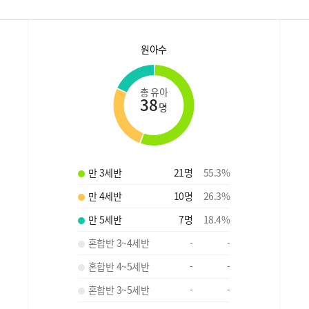
원아수
총 유아
38
명
만 3세반
21
명
55.3
%
만 4세반
10
명
26.3
%
만 5세반
7
명
18.4
%
혼합반 3~4세반
-
-
혼합반 4~5세반
-
-
혼합반 3~5세반
-
-