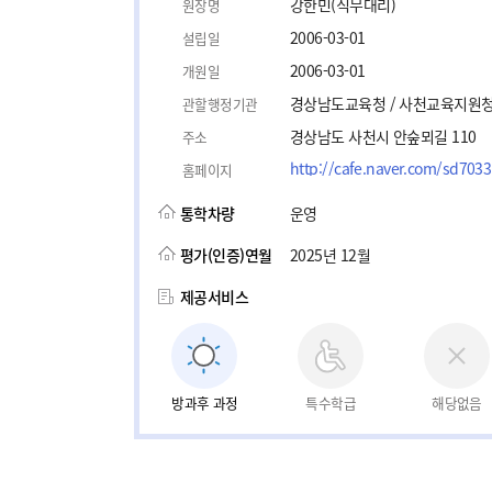
강한민(직무대리)
원장명
2006-03-01
설립일
2006-03-01
개원일
경상남도교육청 / 사천교육지원
관할행정기관
경상남도 사천시 안숲뫼길 110
주소
http://cafe.naver.com/sd7033
홈페이지
통학차량
운영
평가(인증)연월
2025년 12월
제공서비스
방과후 과정
특수학급
해당없음