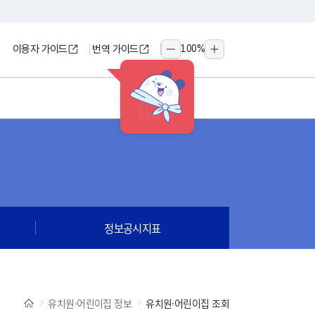
이용자 가이드
번역 가이드
100
%
축소
확대
HINT
정보공시지표
유치원·어린이집 정보
유치원·어린이집 조회