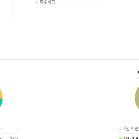
특수학급
-
-
-
-
1년 미만
명
25
%
1년~2년