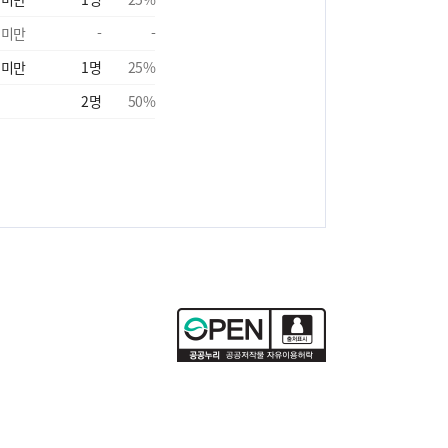
 미만
-
-
 미만
1
명
25
%
2
명
50
%