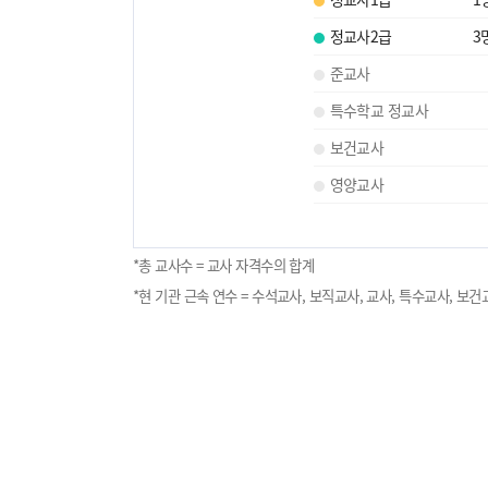
정교사2급
3
준교사
특수학교 정교사
보건교사
영양교사
*총 교사수 = 교사 자격수의 합계
*현 기관 근속 연수 = 수석교사, 보직교사, 교사, 특수교사, 보건