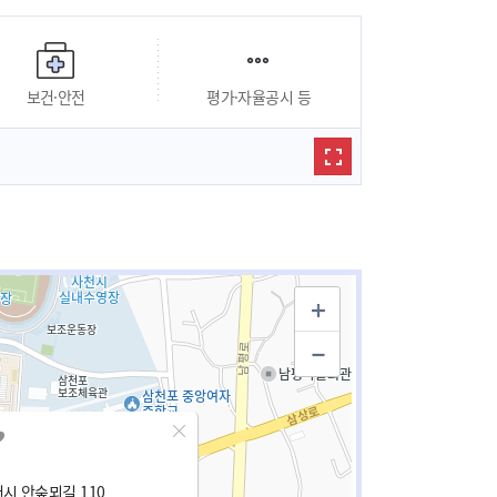
보건·안전
평가·자율공시 등
시 안숲뫼길 110