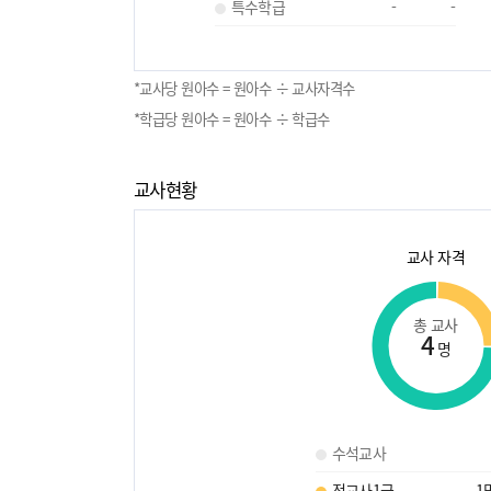
특수학급
-
-
*교사당 원아수 = 원아수 ÷ 교사자격수
*학급당 원아수 = 원아수 ÷ 학급수
교사현황
교사 자격
총 교사
4
명
수석교사
정교사1급
1