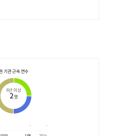
현 기관 근속 연수
6년 이상
2
명
-
-
 미만
1
명
25
%