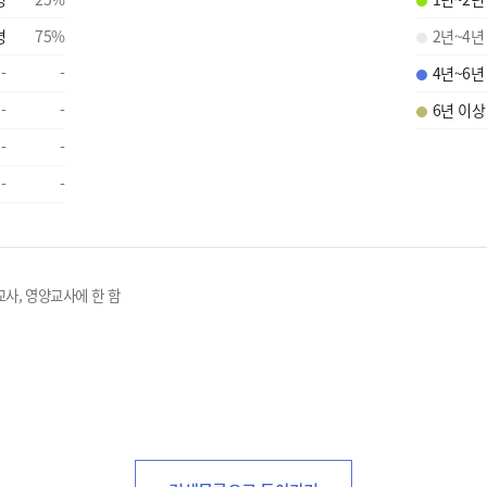
명
75
%
2년~4년
-
-
4년~6년
-
-
6년 이상
-
-
-
-
교사, 영양교사에 한 함