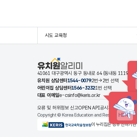
시도 교육청
유치원알리미
41061 대구광역시 동구 동내로 64 (동내동 1119
유치원 상담센터
1544-0079
2번→2번 선택
어린이집 상담센터
1566-3232
1번 선택
대표 이메일
e-csinfo@keris.or.kr
오류 및 허위정보 신고
OPEN API
공시자료 다운로드
HINT
Copyright © Korea Education and Research Informat
KERIS한국교육학술정보원
이 누리집은 정부 산하기관