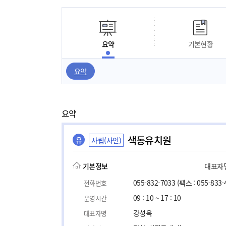
요약
기본현황
요약
요약
색동유치원
유
사립(사인)
기본정보
대표자명,
055-832-7033
(팩스 : 055-833-
전화번호
09 : 10 ~ 17 : 10
운영시간
강성욱
대표자명