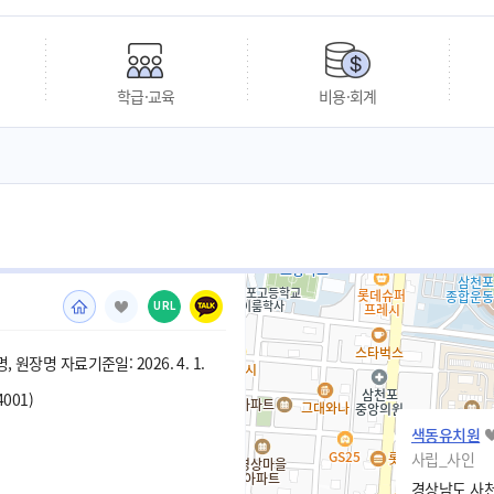
학급·교육
비용·회계
URL
 원장명 자료기준일: 2026. 4. 1.
4001)
색동유치원
사립_사인
경상남도 사천