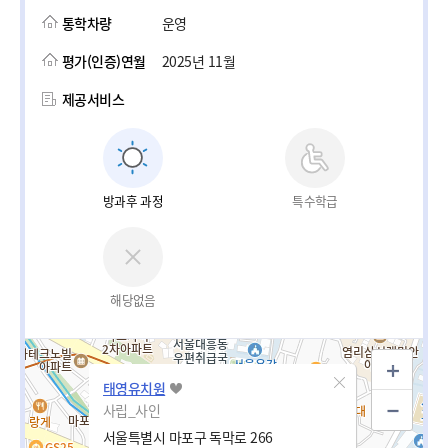
통학차량
운영
평가(인증)연월
2025년 11월
제공서비스
방과후 과정
특수학급
해당없음
태영유치원
사립_사인
서울특별시 마포구 독막로 266