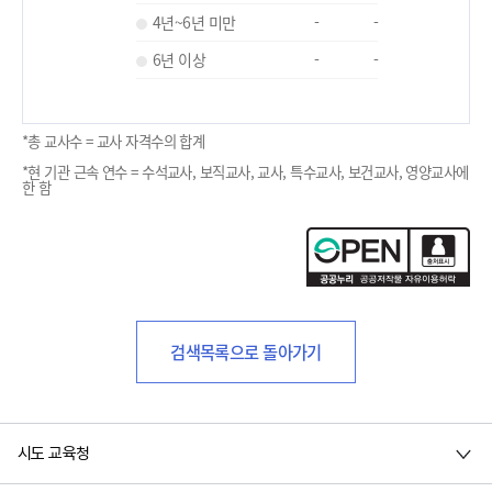
4년~6년 미만
-
-
6년 이상
-
-
*총 교사수 = 교사 자격수의 합계
*현 기관 근속 연수 = 수석교사, 보직교사, 교사, 특수교사, 보건교사, 영양교사에
한 함
검색목록으로 돌아가기
시도 교육청