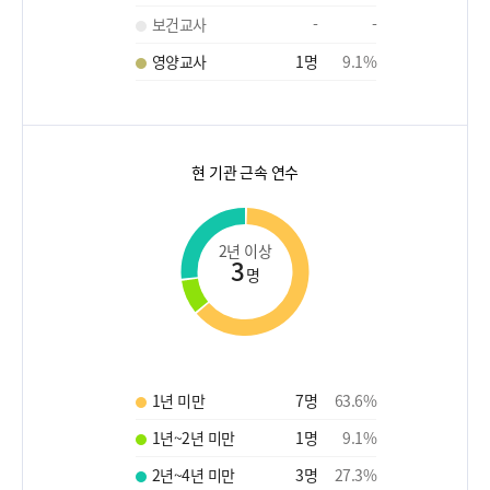
보건교사
-
-
영양교사
1
명
9.1
%
현 기관 근속 연수
2년 이상
3
명
1년 미만
7
명
63.6
%
1년~2년 미만
1
명
9.1
%
2년~4년 미만
3
명
27.3
%