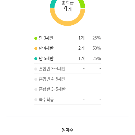
총 학급
4
개
만 3세반
1
개
25
%
만 4세반
2
개
50
%
만 5세반
1
개
25
%
혼합반 3~4세반
-
-
혼합반 4~5세반
-
-
혼합반 3~5세반
-
-
특수학급
-
-
원아수