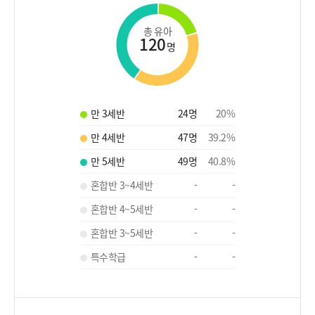
총 유아
120
명
만 3세반
24
명
20
%
만 4세반
47
명
39.2
%
만 5세반
49
명
40.8
%
혼합반 3~4세반
-
-
혼합반 4~5세반
-
-
혼합반 3~5세반
-
-
특수학급
-
-