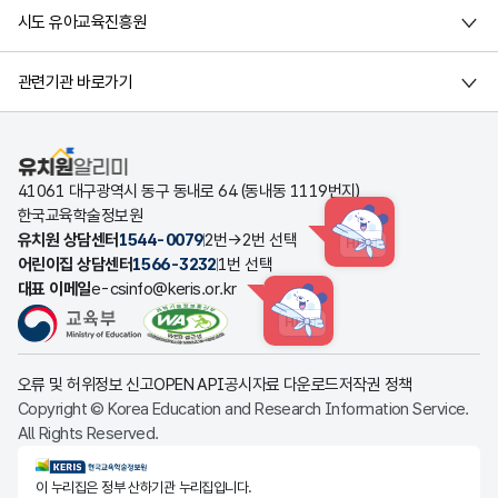
시도 유아교육진흥원
관련기관 바로가기
유치원알리미
41061 대구광역시 동구 동내로 64 (동내동 1119번지)
한국교육학술정보원
유치원 상담센터
1544-0079
2번→2번 선택
HINT
어린이집 상담센터
1566-3232
1번 선택
대표 이메일
e-csinfo@keris.or.kr
HINT
오류 및 허위정보 신고
OPEN API
공시자료 다운로드
저작권 정책
Copyright © Korea Education and Research Information Service.
All Rights Reserved.
KERIS한국교육학술정보원
이 누리집은 정부 산하기관 누리집입니다.