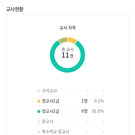
교사현황
교사 자격
총 교사
11
명
수석교사
-
-
정교사1급
1
명
9.1
%
정교사2급
9
명
81.8
%
준교사
-
-
특수학교 정교사
-
-