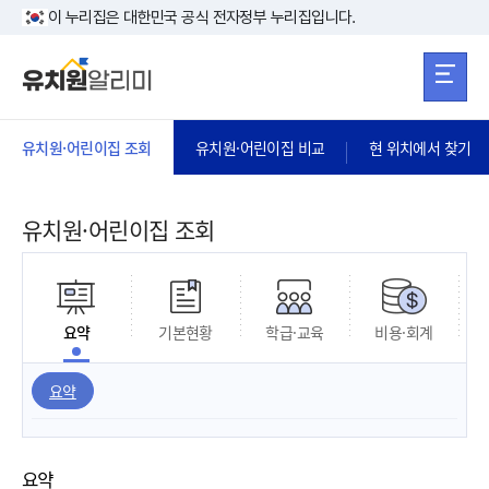
본문 바로가기
주메뉴 바로가
본문 바로가기
이 누리집은 대한민국 공식 전자정부 누리집입니다.
유치원·어린이집 조회
유치원·어린이집 비교
현 위치에서 찾기
유치원·어린이집 조회
요약
기본현황
학급·교육
비용·회계
요약
요약