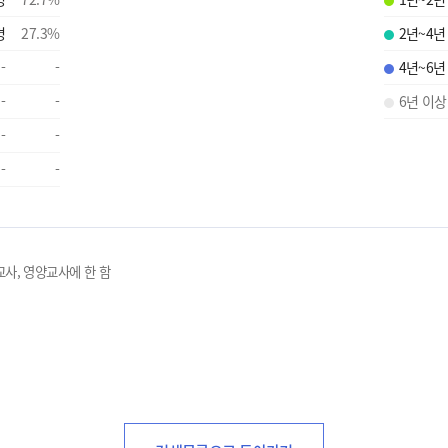
명
27.3
%
2년~4년
-
-
4년~6년
-
-
6년 이상
-
-
-
-
교사, 영양교사에 한 함