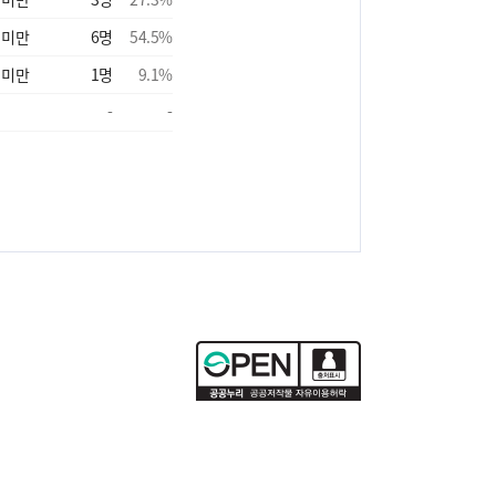
 미만
6
명
54.5
%
 미만
1
명
9.1
%
-
-