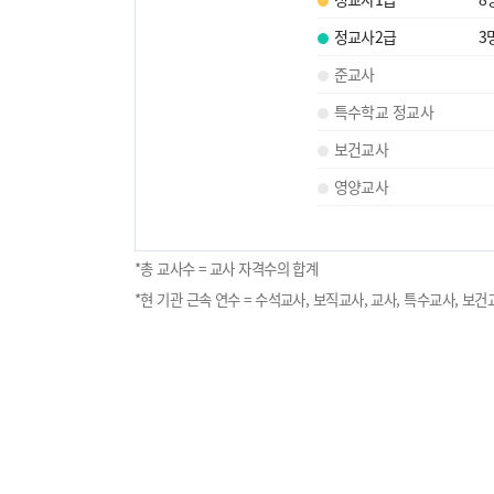
정교사2급
3
준교사
특수학교 정교사
보건교사
영양교사
*총 교사수 = 교사 자격수의 합계
*현 기관 근속 연수 = 수석교사, 보직교사, 교사, 특수교사, 보건