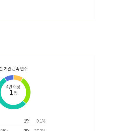
현 기관 근속 연수
4년 이상
1
명
1
명
9.1
%
 미만
3
명
27.3
%