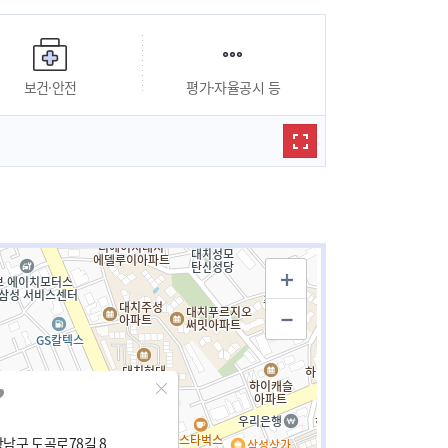
보건·안전
평가·자율공시 등
남구 도곡로78길 8