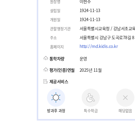
이현주
원장명
1924-11-13
설립일
1924-11-13
개원일
서울특별시교육청 / 강남서초교
관할행정기관
서울특별시 강남구 도곡로78길 8
주소
http://md.kidis.co.kr
홈페이지
통학차량
운영
평가(인증)연월
2025년 11월
제공서비스
방과후 과정
특수학급
해당없음