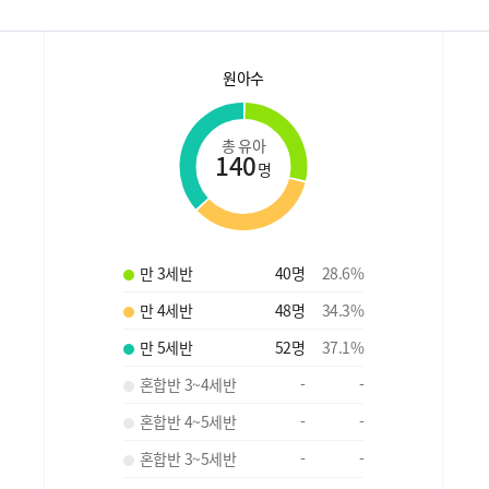
원아수
총 유아
140
명
만 3세반
40
명
28.6
%
만 4세반
48
명
34.3
%
만 5세반
52
명
37.1
%
혼합반 3~4세반
-
-
혼합반 4~5세반
-
-
혼합반 3~5세반
-
-