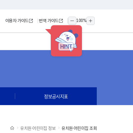
이용자 가이드
번역 가이드
100
%
축소
확대
HINT
정보공시지표
유치원·어린이집 정보
유치원·어린이집 조회