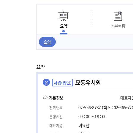
요약
기본현황
요약
요약
묘동유치원
유
사립(법인)
기본정보
대표자명,
02-556-8737
(팩스 : 02-565-72
전화번호
09 : 00 ~ 18 : 00
운영시간
이요한
대표자명