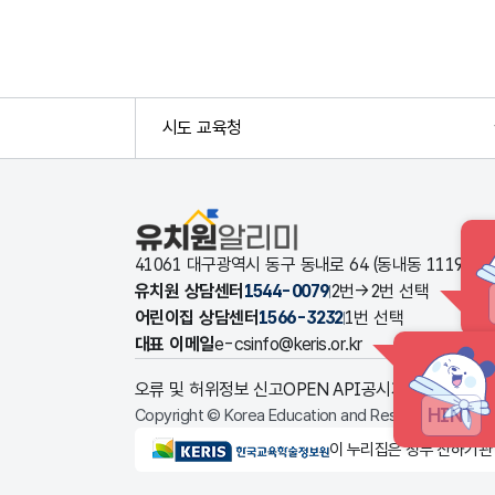
시도 교육청
유치원알리미
41061 대구광역시 동구 동내로 64 (동내동 1119
유치원 상담센터
1544-0079
2번→2번 선택
어린이집 상담센터
1566-3232
1번 선택
대표 이메일
e-csinfo@keris.or.kr
오류 및 허위정보 신고
OPEN API
공시자료 다운로드
HINT
Copyright © Korea Education and Research Informat
KERIS한국교육학술정보원
이 누리집은 정부 산하기관