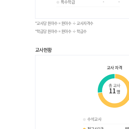
특수학급
-
-
*교사당 원아수 = 원아수 ÷ 교사자격수
*학급당 원아수 = 원아수 ÷ 학급수
교사현황
교사 자격
총 교사
11
명
수석교사
정교사1급
8