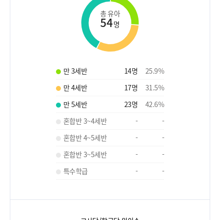
총 유아
54
명
만 3세반
14
명
25.9
%
만 4세반
17
명
31.5
%
만 5세반
23
명
42.6
%
혼합반 3~4세반
-
-
혼합반 4~5세반
-
-
혼합반 3~5세반
-
-
특수학급
-
-