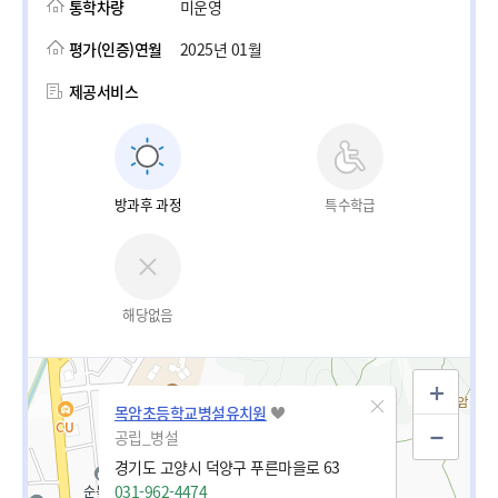
통학차량
미운영
평가(인증)연월
2025년 01월
제공서비스
방과후 과정
특수학급
해당없음
목암초등학교병설유치원
공립_병설
경기도 고양시 덕양구 푸른마을로 63
031-962-4474