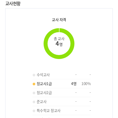
교사현황
교사 자격
총 교사
4
명
수석교사
-
-
정교사1급
4
명
100
%
정교사2급
-
-
준교사
-
-
특수학교 정교사
-
-