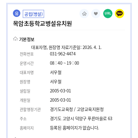
유
공립(병설)
URL
목암초등학교병설유치원
기본정보
대표자명, 원장명 자료기준일: 2026. 4. 1.
031-962-4474
전화번호
08 : 40 ~ 19 : 00
운영시간
서우철
대표자명
서우철
원장명
2005-03-01
설립일
2005-03-01
개원일
경기도교육청 / 고양교육지원청
관할행정기관
경기도 고양시 덕양구 푸른마을로 63
주소
등록된 홈페이지가 없습니다.
홈페이지