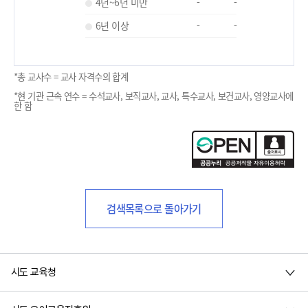
4년~6년 미만
-
-
6년 이상
-
-
*총 교사수 = 교사 자격수의 합계
*현 기관 근속 연수 = 수석교사, 보직교사, 교사, 특수교사, 보건교사, 영양교사에
한 함
검색목록으로 돌아가기
시도 교육청