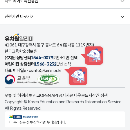
시도 유아교육진흥원
관련기관 바로가기
유치원알리미
41061 대구광역시 동구 동내로 64 (동내동 1119번지)
한국교육학술정보원
유치원 상담센터
1544-0079
2번→2번 선택
HINT
어린이집 상담센터
1566-3232
1번 선택
대표 이메일
e-csinfo@keris.or.kr
HINT
오류 및 허위정보 신고
OPEN API
공시자료 다운로드
저작권 정책
Copyright © Korea Education and Research Information Service.
All Rights Reserved.
KERIS한국교육학술정보원
이 누리집은 정부 산하기관 누리집입니다.