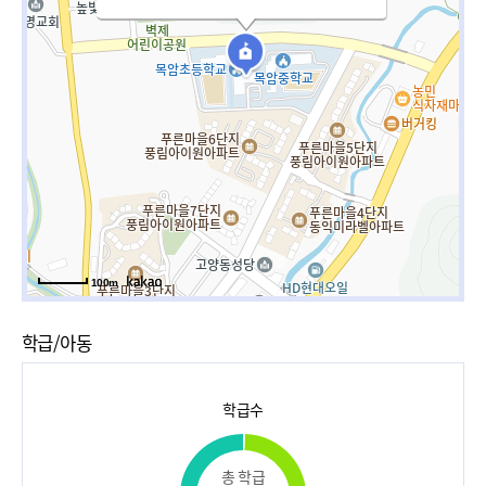
100m
학급/아동
학급수
총 학급