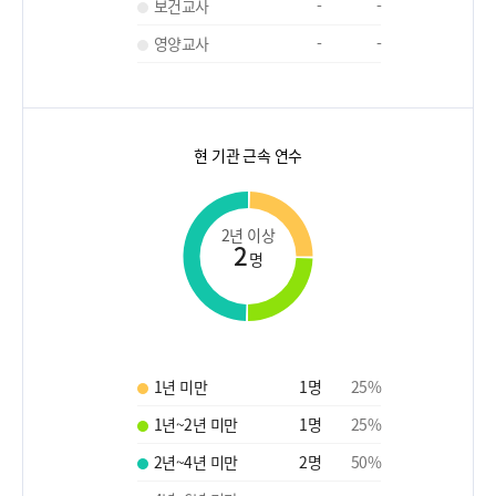
보건교사
-
-
영양교사
-
-
현 기관 근속 연수
2년 이상
2
명
1년 미만
1
명
25
%
1년~2년 미만
1
명
25
%
2년~4년 미만
2
명
50
%