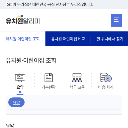
본문 바로가기
주메뉴 바로가
본문 바로가기
이 누리집은 대한민국 공식 전자정부 누리집입니다.
유치원·어린이집 조회
유치원·어린이집 비교
현 위치에서 찾기
유치원·어린이집 조회
요약
기본현황
학급·교육
비용·회계
요약
요약