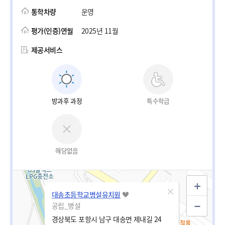
통학차량
운영
평가(인증)연월
2025년 11월
제공서비스
방과후 과정
특수학급
해당없음
대송초등학교병설유치원
공립_병설
경상북도 포항시 남구 대송면 제내길 24