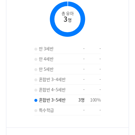
총 유아
3
명
만 3세반
-
-
만 4세반
-
-
만 5세반
-
-
혼합반 3~4세반
-
-
혼합반 4~5세반
-
-
혼합반 3~5세반
3
명
100
%
특수학급
-
-