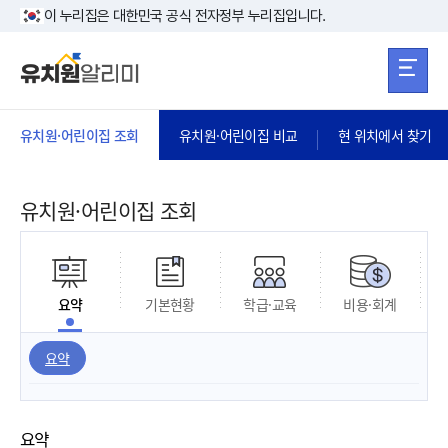
본문 바로가기
주메뉴 바로가
본문 바로가기
이 누리집은 대한민국 공식 전자정부 누리집입니다.
유치원·어린이집 조회
유치원·어린이집 비교
현 위치에서 찾기
유치원·어린이집 조회
요약
기본현황
학급·교육
비용·회계
요약
요약