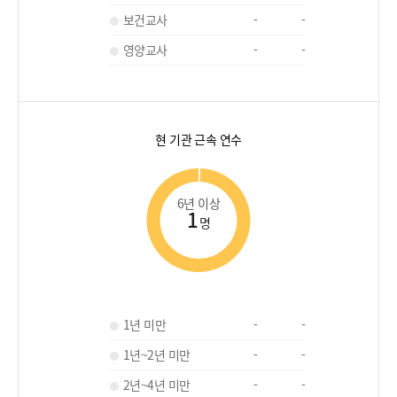
보건교사
-
-
영양교사
-
-
현 기관 근속 연수
6년 이상
1
명
1년 미만
-
-
1년~2년 미만
-
-
2년~4년 미만
-
-