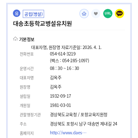
유
공립(병설)
URL
대송초등학교병설유치원
기본정보
대표자명, 원장명 자료기준일: 2026. 4. 1.
054-614-3219
전화번호
(팩스 : 054-285-1097)
08 : 30 ~ 16 : 30
운영시간
김옥주
대표자명
김옥주
원장명
1932-09-17
설립일
1981-03-01
개원일
경상북도교육청 / 포항교육지원청
관할행정기관
경상북도 포항시 남구 대송면 제내길 24
주소
http://www.daesong.es.kr
홈페이지