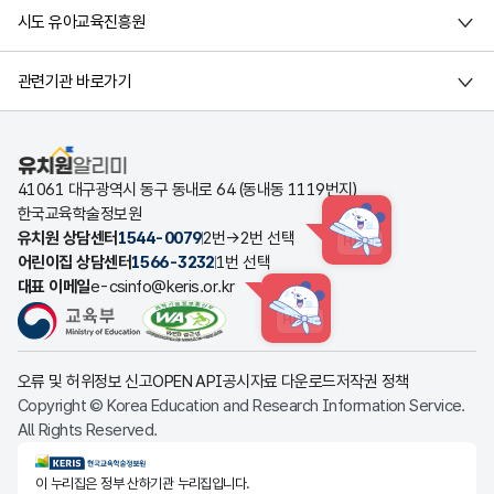
시도 유아교육진흥원
관련기관 바로가기
유치원알리미
41061 대구광역시 동구 동내로 64 (동내동 1119번지)
한국교육학술정보원
유치원 상담센터
1544-0079
2번→2번 선택
HINT
어린이집 상담센터
1566-3232
1번 선택
대표 이메일
e-csinfo@keris.or.kr
HINT
오류 및 허위정보 신고
OPEN API
공시자료 다운로드
저작권 정책
Copyright © Korea Education and Research Information Service.
All Rights Reserved.
KERIS한국교육학술정보원
이 누리집은 정부 산하기관 누리집입니다.