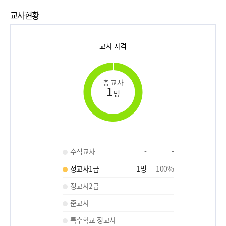
교사현황
교사 자격
총 교사
1
명
수석교사
-
-
정교사1급
1
명
100
%
정교사2급
-
-
준교사
-
-
특수학교 정교사
-
-