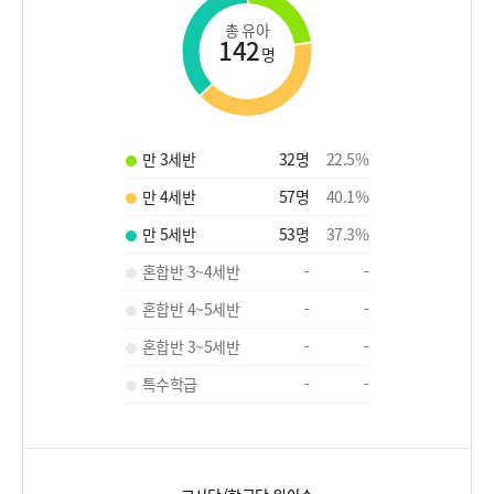
총 유아
142
명
만 3세반
32
명
22.5
%
만 4세반
57
명
40.1
%
만 5세반
53
명
37.3
%
혼합반 3~4세반
-
-
혼합반 4~5세반
-
-
혼합반 3~5세반
-
-
특수학급
-
-