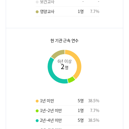
보건교사
-
-
영양교사
1
명
7.7
%
현 기관 근속 연수
6년 이상
2
명
1년 미만
5
명
38.5
%
1년~2년 미만
1
명
7.7
%
2년~4년 미만
5
명
38.5
%