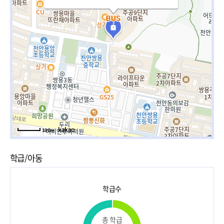
100m
학급/아동
학급수
총 학급