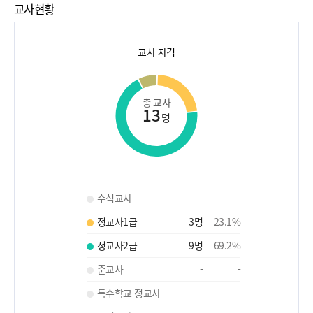
교사현황
교사 자격
총 교사
13
명
수석교사
-
-
정교사1급
3
명
23.1
%
정교사2급
9
명
69.2
%
준교사
-
-
특수학교 정교사
-
-