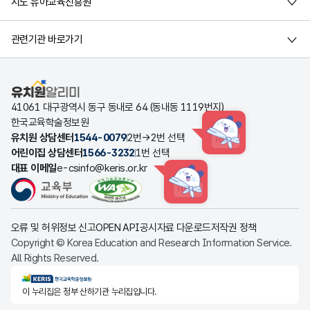
시도 유아교육진흥원
관련기관 바로가기
유치원알리미
41061 대구광역시 동구 동내로 64 (동내동 1119번지)
한국교육학술정보원
유치원 상담센터
1544-0079
2번→2번 선택
HINT
어린이집 상담센터
1566-3232
1번 선택
대표 이메일
e-csinfo@keris.or.kr
HINT
오류 및 허위정보 신고
OPEN API
공시자료 다운로드
저작권 정책
Copyright © Korea Education and Research Information Service.
All Rights Reserved.
KERIS한국교육학술정보원
이 누리집은 정부 산하기관 누리집입니다.