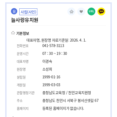
유
사립(사인)
URL
늘사랑유치원
기본정보
대표자명, 원장명 자료기준일: 2026. 4. 1.
041-578-3113
전화번호
07 : 30 ~ 19 : 30
운영시간
이경숙
대표자명
소성희
원장명
1999-01-16
설립일
1999-03-03
개원일
충청남도교육청 / 천안교육지원청
관할행정기관
충청남도 천안시 서북구 봉서산샛길 67
주소
등록된 홈페이지가 없습니다.
홈페이지