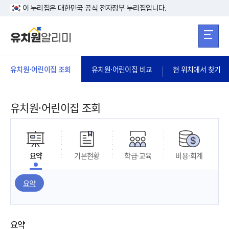
본문 바로가기
주메뉴 바로가
본문 바로가기
이 누리집은 대한민국 공식 전자정부 누리집입니다.
유치원·어린이집 조회
유치원·어린이집 비교
현 위치에서 찾기
유치원·어린이집 조회
요약
기본현황
학급·교육
비용·회계
요약
요약