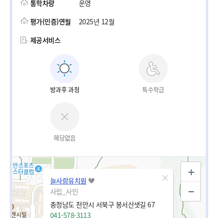
통학차량
운영
평가(인증)연월
2025년 12월
제공서비스
방과후 과정
특수학급
해당없음
늘사랑유치원
사립_사인
충청남도 천안시 서북구 봉서산샛길 67
041-578-3113