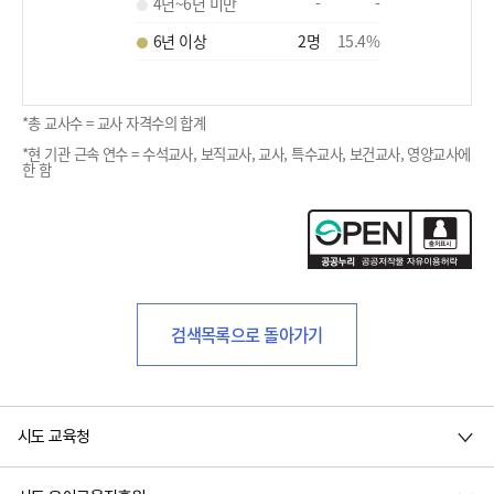
4년~6년 미만
-
-
6년 이상
2
명
15.4
%
*총 교사수 = 교사 자격수의 합계
*현 기관 근속 연수 = 수석교사, 보직교사, 교사, 특수교사, 보건교사, 영양교사에
한 함
검색목록으로 돌아가기
시도 교육청