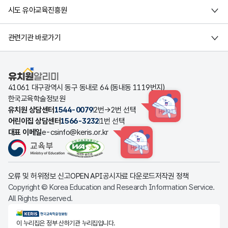
시도 유아교육진흥원
관련기관 바로가기
유치원알리미
41061 대구광역시 동구 동내로 64 (동내동 1119번지)
한국교육학술정보원
유치원 상담센터
1544-0079
2번→2번 선택
HINT
어린이집 상담센터
1566-3232
1번 선택
대표 이메일
e-csinfo@keris.or.kr
HINT
오류 및 허위정보 신고
OPEN API
공시자료 다운로드
저작권 정책
Copyright © Korea Education and Research Information Service.
All Rights Reserved.
KERIS한국교육학술정보원
이 누리집은 정부 산하기관 누리집입니다.