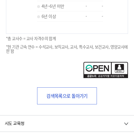
4년~6년 미만
-
-
6년 이상
-
-
*총 교사수 = 교사 자격수의 합계
*현 기관 근속 연수 = 수석교사, 보직교사, 교사, 특수교사, 보건교사, 영양교사에
한 함
검색목록으로 돌아가기
시도 교육청