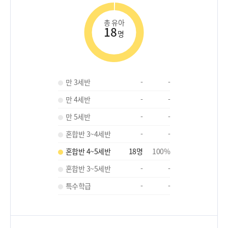
총 유아
18
명
만 3세반
-
-
만 4세반
-
-
만 5세반
-
-
혼합반 3~4세반
-
-
혼합반 4~5세반
18
명
100
%
혼합반 3~5세반
-
-
특수학급
-
-