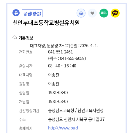
유
공립(병설)
URL
천안부대초등학교병설유치원
기본정보
대표자명, 원장명 자료기준일: 2026. 4. 1.
041-551-2461
전화번호
(팩스 : 041-555-6059)
08 : 40 ~ 16 : 40
운영시간
이종찬
대표자명
이종찬
원장명
1981-03-07
설립일
1981-03-07
개원일
충청남도교육청 / 천안교육지원청
관할행정기관
충청남도 천안시 서북구 공대길 37
주소
http://www.budae.caees.kr
홈페이지