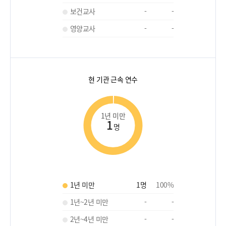
보건교사
-
-
영양교사
-
-
현 기관 근속 연수
1년 미만
1
명
1년 미만
1
명
100
%
1년~2년 미만
-
-
2년~4년 미만
-
-