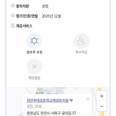
통학차량
운영
평가(인증)연월
2025년 12월
제공서비스
방과후 과정
특수학급
해당없음
천안부대초등학교병설유치원
공립_병설
충청남도 천안시 서북구 공대길 37