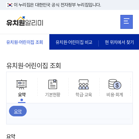
본문 바로가기
주메뉴 바로가
본문 바로가기
이 누리집은 대한민국 공식 전자정부 누리집입니다.
유치원·어린이집 조회
유치원·어린이집 비교
현 위치에서 찾기
유치원·어린이집 조회
요약
기본현황
학급·교육
비용·회계
요약
요약