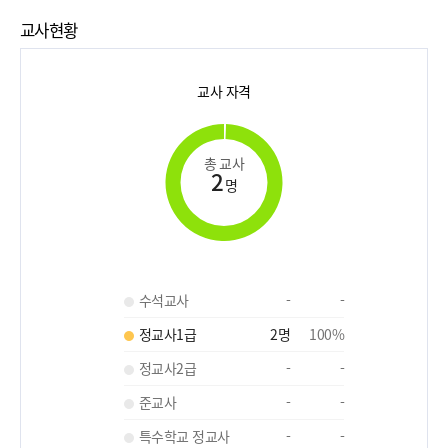
교사현황
교사 자격
총 교사
2
명
수석교사
-
-
정교사1급
2
명
100
%
정교사2급
-
-
준교사
-
-
특수학교 정교사
-
-